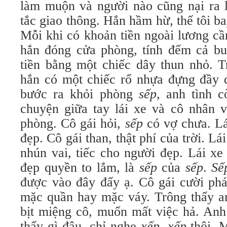
làm muộn và người nào cũng nại ra
tắc giao thông. Hắn hầm hừ, thế tôi bay
Mỗi khi có khoản tiền ngoài lương câ
hắn đóng cửa phòng, tính đếm cả buô
tiền bằng một chiếc dây thun nhỏ. T
hắn có một chiếc rổ nhựa đựng đầy 
bước ra khỏi phòng
sếp
, anh tình c
chuyện giữa tay lái xe và cô nhân vi
phòng. Cô gái hỏi,
sếp
có vợ chưa. Lá
đẹp. Cô gái than, thật phí của trời. Lái
nhún vai, tiếc cho người đẹp. Lái xe 
đẹp quyền to lắm, là
sếp
của
sếp
.
Sế
được vào đây đấy ạ. Cô gái cười p
mặc quần hay mặc váy. Trông thấy an
bịt miệng cô, muốn mất việc hả. An
thấy gì đâu, chỉ nghe
xếp
,
xếp
thôi. Ma