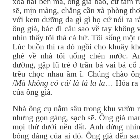
xoa hai bên má, ông già bảo, cứ tắm rư
sẽ, mịn màng, chẳng cần xà phòng th
với kem dưỡng da gì gì họ cứ nói ra ra
ông già, bác đi câu sao về tay không vâ
nhìn thấy tôi thả cá hử. Tôi sống một
Lúc buồn thì ra đó ngồi cho khuây khỏ
ghé về nhà tôi uống chén nước. 
đường, gặp lũ trẻ ở trần bá vai bá cô
trêu chọc nhau ầm ĩ. Chúng chào ôn
/
Mà không có cá
/
là lá
la la
… Hóa ra c
của ông già.
Nhà ông cụ nằm sâu trong khu vườn r
nhưng gọn gàng, sạch sẽ. Ông già mang
mọi thứ dưới nền đất. Anh đứng nhì
bóng dáng của ai đó. Ông già đến sau