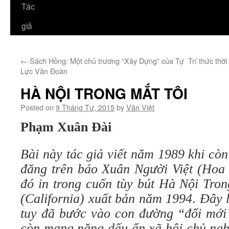
Tác
giả
←
Sách Hồng: Một chủ trương “Xây Dựng” của Tự
Trí thức thờ
Lực Văn Đoàn
HÀ NỘI TRONG MẮT TÔI
Posted on
9 Tháng Tư, 2015
by
Văn Việt
Phạm Xuân Đài
Bài này tác giả viết năm 1989 khi cò
đăng trên báo Xuân Người Việt (Hoa
đó in trong cuốn tùy bút Hà Nội Tro
(California) xuất bản năm 1994
.
Đây 
tuy đã bước vào con đường “đổi mớ
còn mang nặng dấu ấn xã hội chủ ngh