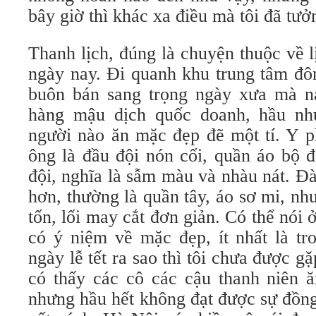
bây giờ thì khác xa điều mà tôi đã tưở
Thanh lịch, đúng là chuyện thuộc về lị
ngày nay. Đi quanh khu trung tâm đô
buôn bán sang trọng ngày xưa mà n
hàng mậu dịch quốc doanh, hầu nh
người nào ăn mặc đẹp đẽ một tí. Y p
ông là đầu đội nón cối, quần áo bộ 
đội, nghĩa là sẫm màu và nhàu nát. Đà
hơn, thường là quần tây, áo sơ mi, n
tốn, lối may cắt đơn giản. Có thể nói
có ý niệm về mặc đẹp, ít nhất là tr
ngày lễ tết ra sao thì tôi chưa được g
có thấy các cô các cậu thanh niên 
nhưng hầu hết không đạt được sự đồng