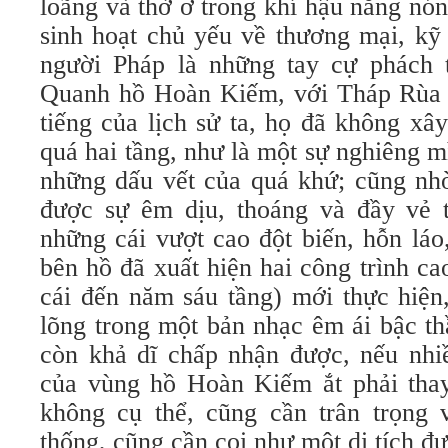
loãng và thờ ơ trong khí hậu nắng nó
sinh hoạt chủ yếu về thương mại, kỹ
người Pháp là những tay cự phách tr
Quanh hồ Hoàn Kiếm, với Tháp Rùa 
tiếng của lịch sử ta, họ đã không xâ
quá hai tầng, như là một sự nghiêng m
những dấu vết của quá khứ; cũng nhờ
được sự êm dịu, thoáng và đầy vẻ 
những cái vượt cao đột biến, hỗn lá
bên hồ đã xuất hiện hai công trình ca
cái đến năm sáu tầng) mới thực hiện,
lõng trong một bản nhạc êm ái bậc th
còn khả dĩ chấp nhận được, nếu nhiề
của vùng hồ Hoàn Kiếm ắt phải thay
không cụ thể, cũng cần trân trọng v
thống, cũng cần coi như một di tích đ