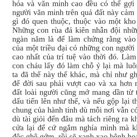
hóa và văn minh cao đều có thể gợi 
người văn minh trên quả đất này cảm 
gì đó quen thuộc, thuộc vào một kho
Những con rùa đá kiên nhẫn đội nhữn
ngàn năm là để làm chứng rằng và
của một triều đại có những con người
cao nhất của trí tuệ vào thời đó. Là
con cháu lấy đó làm chỗ ỷ lại mà lu
ta đã thế này thế khác, mà chỉ như g
để đời sau phải vượt cao và xa hơn n
đất loài người cũng mở mang dần từ t
dấu tiến lên như thế, và nếu gộp lại 
chung của hành tinh dù mỗi nơi vẫn có
dù tài giỏi đến đâu mà tách riêng ra k
cửa lại để cứ ngắm nghía mình mà kh
độc ghê gớm, rồi sẽ xanh xao bệnh ho