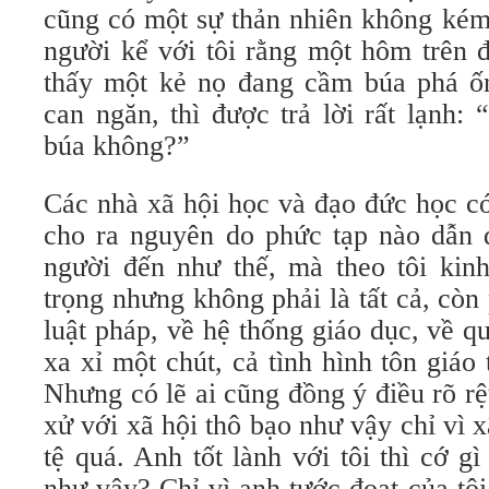
cũng có một sự thản nhiên không kém
người kể với tôi rằng một hôm trên 
thấy một kẻ nọ đang cầm búa phá ố
can ngăn, thì được trả lời rất lạnh:
búa không?”
Các nhà xã hội học và đạo đức học có
cho ra nguyên do phức tạp nào dẫn 
người đến như thế, mà theo tôi kinh
trọng nhưng không phải là tất cả, còn 
luật pháp, về hệ thống giáo dục, về 
xa xỉ một chút, cả tình hình tôn giáo
Nhưng có lẽ ai cũng đồng ý điều rõ rệ
xử với xã hội thô bạo như vậy chỉ vì x
tệ quá. Anh tốt lành với tôi thì cớ gì
như vậy? Chỉ vì anh tước đoạt của tô