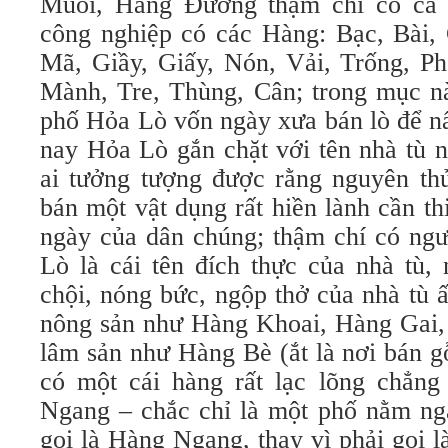
Muối, Hàng Đường thậm chí có cả 
công nghiệp có các Hàng: Bạc, Bài, 
Mã, Giầy, Giấy, Nón, Vải, Trống, Ph
Mành, Tre, Thùng, Cân; trong mục nà
phố Hỏa Lò vốn ngày xưa bán lò để n
nay Hỏa Lò gắn chặt với tên nhà tù n
ai tưởng tượng được rằng nguyên thủ
bán một vật dụng rất hiền lành cần th
ngày của dân chúng; thậm chí có ngư
Lò là cái tên đích thực của nhà tù, 
chội, nóng bức, ngộp thở của nhà tù 
nông sản như Hàng Khoai, Hàng Gai
lâm sản như Hàng Bè (ắt là nơi bán 
có một cái hàng rất lạc lõng chẳng 
Ngang – chắc chỉ là một phố nằm nga
gọi là Hàng Ngang, thay vì phải gọi 