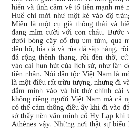
hiến và tình cảm về tổ tiên mạnh mẽ 
Huế chỉ mới như một kẻ vào độ tráng
Miếu là một cụ già thông thái và hi
đang mỉm cười với con cháu. Bước 
dưới bóng cây cổ thụ um tùm, qua mộ
đến hồ, bia đá và rùa đá sắp hàng, rồi
đá rộng thênh thang, rồi đền thờ, c
vào cái hun hút của lịch sử, như lần 
tiền nhân. Nói dân tộc Việt Nam là m
là một điều rất trừu tượng, nhưng đi v
đắm mình vào và hít thở chính cái v
không riêng người Việt Nam mà cả n
có thể cảm thông điều ấy khi đi vào đâ
sờ thấy nền văn minh cổ Hy Lạp khi t
Athènes vậy. Những nơi thật sự biểu