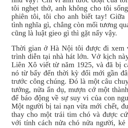
tôi nghẹt thở, anh không cho tôi sốn
phiên tôi, tôi cho anh biết tay! Giữ
tình nghĩa gì, chẳng còn mối tương qua
cũng là luật gieo gì thì gặt nấy vậy.
Thời gian ở Hà Nội tôi được đi xem 
trình diễn tại nhà hát lớn. Vở kịch nà
Liên Xô viết từ năm 1925, và đã bị 
nó từ bấy đến thời kỳ đổi mới gần đ
trước công chúng. Đó là một câu chu
tưởng, nửa ẩn dụ, mượn cớ một thành
để báo động về sự suy vi của con ngư
Một người bị tai nạn vừa mới chết, đ
thay cho một trái tim chó và được c
với tính cách nửa chó nửa người, kẻ 