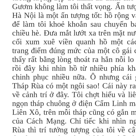
Gươm không làm tôi thất vọng. Ấn tượ
Hà Nội là một ấn tượng tốt: hồ rộng 
để làm tôi khoẻ khoắn sau chuyến ba
chiều hè. Đưa mắt lướt xa trên mặt n
cối xum xuê viền quanh hồ một các
trang điểm đúng mức của một cô gái c
thấy rất bằng lòng thoát ra hẳn nỗi lo
rồi đây khi nhìn hồ từ nhiều phía kh
chinh phục nhiều nữa. Ô nhưng cái g
Tháp Rùa có một ngôi sao! Cái này ra
về cảnh trí ở đây. Tôi chợt hiểu và l
ngọn tháp chuông ở điện Cẩm Linh mà 
Liên Xô, trên mỗi tháp cũng có gắn m
của Cách Mạng. Chỉ tiếc khi nhìn ng
Rùa thì trí tưởng tượng của tôi về c