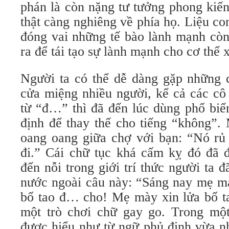
phán là còn nặng tư tưởng phong kiế
thật càng nghiêng về phía họ. Liệu co
đóng vai những tế bào lành mạnh còn 
ra để tái tạo sự lành mạnh cho cơ thể 
Người ta có thể dễ dàng gặp những c
cửa miệng nhiều người, kể cả các cô 
từ “đ…” thì đã đến lúc dùng phổ biế
định để thay thế cho tiếng “không”. 
oang oang giữa chợ với bạn: “Nó rủ
đi.” Cái chữ tục khá cấm kỵ đó đã đ
đến nỗi trong giới trí thức người ta 
nước ngoài câu này: “Sáng nay mẹ mà
bố tao đ… cho! Mẹ mày xin lửa bố t
một trò chơi chữ gay go. Trong mộ
được hiểu như từ ngữ phủ định vừa n