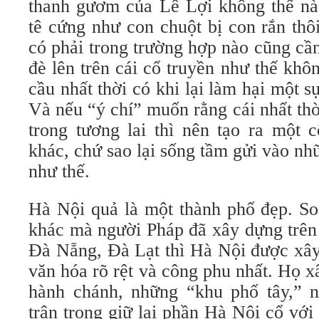
thanh gươm của Lê Lợi không thể nà
tê cứng như con chuột bị con rắn thô
có phải trong trường hợp nào cũng cần
đè lên trên cái cổ truyền như thế kh
cầu nhất thời có khi lại làm hại một s
Và nếu “ý chí” muốn rằng cái nhất thờ
trong tương lai thì nên tạo ra một 
khác, chứ sao lại sống tầm gửi vào nhữ
như thế.
Hà Nội quả là một thành phố đẹp. So
khác mà người Pháp đã xây dựng trên
Đà Nẵng, Đà Lạt thì Hà Nội được xây
văn hóa rõ rệt và công phu nhất. Họ 
hành chánh, những “khu phố tây,” 
trân trọng giữ lại phần Hà Nội cổ vớ