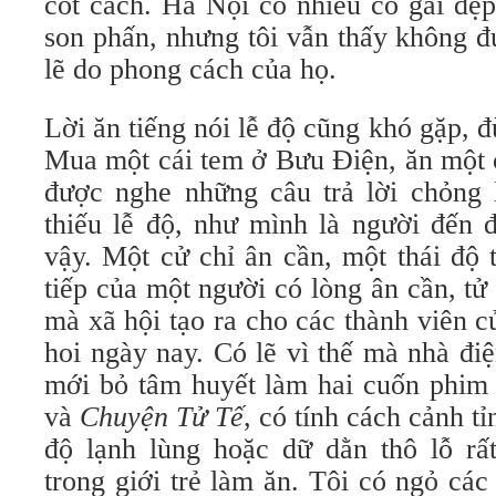
cốt cách. Hà Nội có nhiều cô gái đẹp
son phấn, nhưng tôi vẫn thấy không 
lẽ do phong cách của họ.
Lời ăn tiếng nói lễ độ cũng khó gặp, đ
Mua một cái tem ở Bưu Điện, ăn một 
được nghe những câu trả lời chỏng l
thiếu lễ độ, như mình là người đến 
vậy. Một cử chỉ ân cần, một thái độ t
tiếp của một người có lòng ân cần, tử
mà xã hội tạo ra cho các thành viên c
hoi ngày nay. Có lẽ vì thế mà nhà đ
mới bỏ tâm huyết làm hai cuốn phi
và
Chuyện Tử Tế
, có tính cách cảnh t
độ lạnh lùng hoặc dữ dằn thô lỗ rất
trong giới trẻ làm ăn. Tôi có ngỏ cá