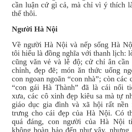
cần luận cứ gì cả, mà chỉ vì ý thích l
thế thôi.
Người Hà Nội
Về người Hà Nội và nếp sống Hà Nội
tôi hiểu là đồng nghĩa với thanh lịch: l
cũng văn vẻ và lễ độ; cử chỉ ân cần 
chỉnh, đẹp đẽ; món ăn thức uống ngo
con ngoan ngoãn “con nhà”; còn các 
“con gái Hà Thành” đã là cái nổi t
xưa, các cô xinh đẹp kiêu sa mà tự n
giáo dục gia đình và xã hội rất nền 
trưng cho cái đẹp của Hà Nội. Có th
quá đáng, con người của Hà Nội t
không hoàn hảo đến như vậy, nhưng c