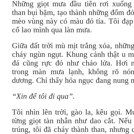
Những giọt mưa đầu tiên rơi xuống 
than bụi bặm, tạo thành những đốm đỏ 
mèo vùng này có màu đỏ tía. Tôi đạp
cố lao mình qua làn mưa.
Giữa đất trời mù mịt trắng xóa, nhữn
cháy ngùn ngụt. Khung cảnh thật u m
đá cũng rực đỏ như chảo lửa. Hơi 
trong màn mưa lạnh, không rõ nó
dương. Chỉ thấy hỏa ngục đang nung n
“Xin để tôi đi qua”
.
Tôi nhìn lên trời, gào la, kêu gọi. Mư
từng giọt tàn nhẫn như dao cắt. Nếu 
trúng, tôi đã cháy thành than, nhưng c