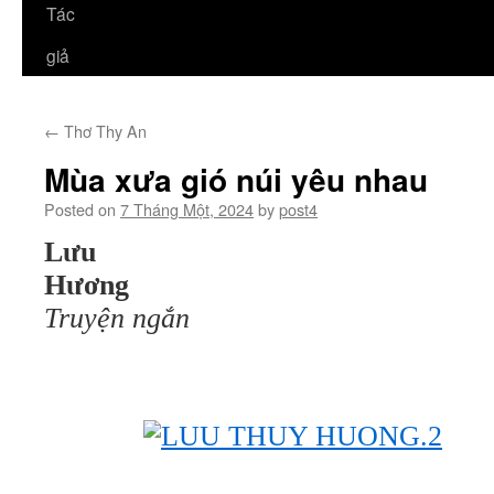
Tác
giả
←
Thơ Thy An
Mùa xưa gió núi yêu nhau
Posted on
7 Tháng Một, 2024
by
post4
Lưu T
Hươ
Truyện ngắn