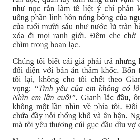
như nọc rắn làm tê liệt ý chí phản 
uống phần linh hồn nóng bỏng của ngư
của tuổi mười sáu như nước lũ tràn bờ
xóa đi mọi ranh giới. Đêm che chở
chìm trong hoan lạc.
Chúng tôi biết cái giá phải trả nhưn
đối diện với bản án thảm khốc. Bốn t
tôi lại, không cho tôi chết theo Gia
vọng:
“Tình yêu của em không có lỗi
Nhìn em lần cuối”.
Gianh lắc đầu, ô
không một lần nhìn về phía tôi. Đôi
chứa đầy nỗi thống khổ và ân hận. N
mà tôi yêu thương cúi gục đầu dìu vợ 