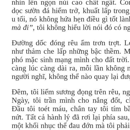
nhìn lên ngọn núi cao chất ngất. C
dọc sườn đá hiểm trở, khuất lấp tro
u tối, nó không hứa hẹn điều gì tốt là
mà đi”
, tôi không hiểu lời nói đó có ng
Đường dốc đóng rêu ẩm trơn trợt. 
như thảm che lấp những bậc thềm. Mỗ
phó mặc sinh mạng mình cho đất trời
càng lúc càng dài ra, mỗi lần không n
người nghĩ, không thể nào quay lại đư
Đêm, tôi liếm sương đọng trên rêu, ng
Ngày, tôi trần mình cho nắng đốt, c
Đầu tôi toét máu, chân tay tôi tím b
nứt. Tất cả hành lý đã rơi lại phía sau
một khối nhục thể đau đớn mà tôi phả