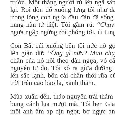
trước. Một thằng người rú lên ngã sấ
lại. Roi đòn đổ xuống lưng tôi như d
trong lòng con ngựa đầu đàn đã sống 
hung hãn tử diệt. Tôi gầm rú:
“Chạy
ngựa ngập ngừng rồi phóng tới, ủi tung
Con Bất cúi xuống bên tôi nức nở g
lên giận dữ
: “Ông gì nữa? Mau chạ
chân của nó nối theo đàn ngựa, vó câ
nguyên tự do. Tôi xô ra giữa đường 
lên sắc lạnh, bốn cái chân thối rữa 
trời trên cao bao la, xanh thẳm.
Mùa xuân đến, thảo nguyên trải thảm
bung cánh lụa mượt mà. Tôi hẹn Gia
môi anh ấm áp dịu ngọt, bờ ngực an