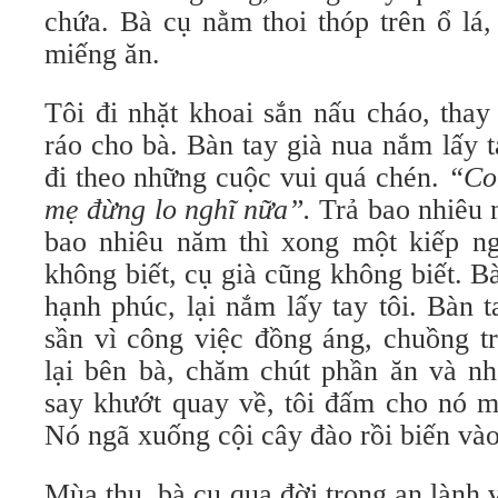
chứa. Bà cụ nằm thoi thóp trên ổ lá
miếng ăn.
Tôi đi nhặt khoai sắn nấu cháo, thay
ráo cho bà. Bàn tay già nua nắm lấy ta
đi theo những cuộc vui quá chén.
“Co
mẹ đừng lo nghĩ nữa”.
Trả bao nhiêu 
bao nhiêu năm thì xong một kiếp ngh
không biết, cụ già cũng không biết. B
hạnh phúc, lại nắm lấy tay tôi. Bàn t
sần vì công việc đồng áng, chuồng tr
lại bên bà, chăm chút phần ăn và nh
say khướt quay về, tôi đấm cho nó m
Nó ngã xuống cội cây đào rồi biến vào
Mùa thu, bà cụ qua đời trong an lành 