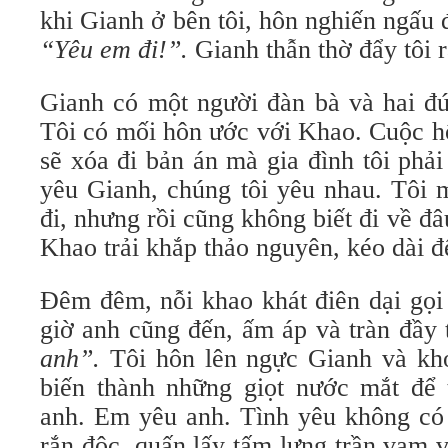
khi Gianh ở bên tôi, hôn nghiến ngấu 
“Yêu em đi!”.
Gianh thẫn thờ đẩy tôi 
Gianh có một người đàn bà và hai đứ
Tôi có mối hôn ước với Khao. Cuộc h
sẽ xóa đi bản án mà gia đình tôi phả
yêu Gianh, chúng tôi yêu nhau. Tôi 
đi, nhưng rồi cũng không biết đi về đâ
Khao trải khắp thảo nguyên, kéo dài đ
Đêm đêm, nỗi khao khát điên dại gọi 
giờ anh cũng đến, ấm áp và tràn đầy t
anh”.
Tôi hôn lên ngực Gianh và khó
biến thành những giọt nước mắt để 
anh. Em yêu anh. Tình yêu không có 
rắn độc, quấn lấy tấm lưng trần vạm 