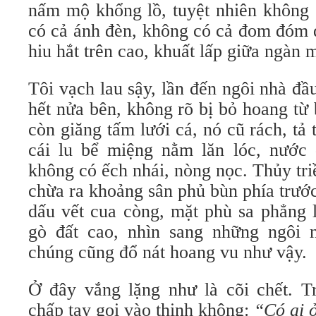
nấm mộ khổng lồ, tuyệt nhiên không 
có cả ánh đèn, không có cả đom đóm 
hiu hắt trên cao, khuất lấp giữa ngàn 
Tôi vạch lau sậy, lần đến ngôi nhà đầu
hết nửa bên, không rõ bị bỏ hoang từ
còn giăng tấm lưới cá, nó cũ rách, tả
cái lu bể miệng nằm lăn lóc, nước 
không có ếch nhái, nòng nọc. Thủy tr
chừa ra khoảng sân phủ bùn phía trướ
dấu vết cua còng, mặt phù sa phẳng l
gò đất cao, nhìn sang những ngôi 
chúng cũng đổ nát hoang vu như vậy.
Ở đây vắng lặng như là cõi chết. T
chấp tay gọi vào thinh không:
“Có ai 