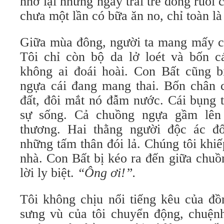
nhớ lại những ngày trai trẻ dong ruổi 
chưa một lần có bữa ăn no, chỉ toàn là 
Giữa mùa đông, người ta mang mấy con
Tôi chỉ còn bộ da lở loét và bốn c
không ai đoái hoài. Con Bất cũng b
ngựa cái đang mang thai. Bốn chân c
đất, đôi mắt nó đẫm nước. Cái bụng t
sự sống. Cả chuồng ngựa gầm lên 
thương. Hai thằng người độc ác đ
những tấm thân đói lả. Chúng tôi khiế
nhà. Con Bất bị kéo ra đến giữa chuồ
lời ly biệt.
“Ông ơi!”.
Tôi không chịu nổi tiếng kêu của đồ
sưng vù của tôi chuyển động, chuệnh