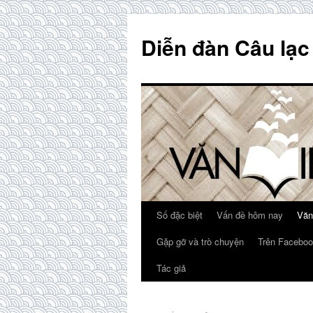
Skip
to
Diễn đàn Câu lạc
content
Số đặc biệt
Vấn đề hôm nay
Văn
Gặp gỡ và trò chuyện
Trên Faceboo
Tác giả