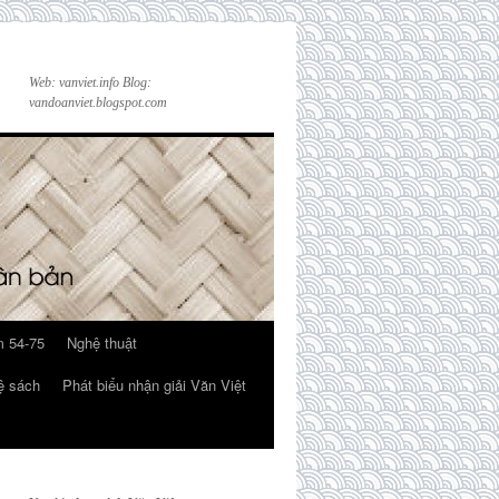
Web: vanviet.info Blog:
vandoanviet.blogspot.com
 54-75
Nghệ thuật
ệ sách
Phát biểu nhận giải Văn Việt