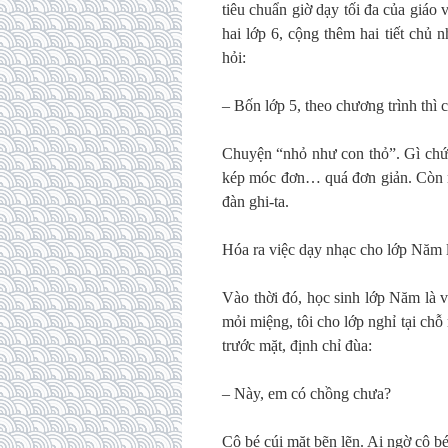
tiêu chuẩn giờ dạy tối đa của giáo v
hai lớp 6, cộng thêm hai tiết chủ n
hỏi:
– Bốn lớp 5, theo chương trình thì 
Chuyện “nhỏ như con thỏ”. Gì chứ 
kép móc đơn… quá đơn giản. Còn n
đàn ghi-ta.
Hóa ra việc dạy nhạc cho lớp Năm lạ
Vào thời đó, học sinh lớp Năm là 
mỏi miệng, tôi cho lớp nghỉ tại ch
trước mặt, định chỉ đùa:
– Này, em có chồng chưa?
Cô bé cúi mặt bẽn lẽn. Ai ngờ cô 