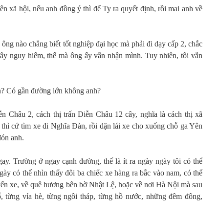
ên xã hội, nếu anh đồng ý thì để Ty ra quyết định, rồi mai anh về
: ông nào chẳng biết tốt nghiệp đại học mà phải đi dạy cấp 2, chắc
 gây nguy hiểm, thế mà ông ấy vẫn nhận mình. Tuy nhiên, tôi vẫn
h? Có gần đường lớn không anh?
ễn Châu 2, cách thị trấn Diễn Châu 12 cây, nghĩa là cách thị xã
thì cứ tìm xe đi Nghĩa Đàn, rồi dặn lái xe cho xuống chỗ ga Yên
đón anh.
ngay. Trường ở ngay cạnh đường, thế là ít ra ngày ngày tôi có thể
ày có thể nhìn thấy đôi ba chiếc xe hàng ra bắc vào nam, có thể
ến xe, về quê hương bên bờ Nhật Lệ, hoặc về nơi Hà Nội mà sau
ố, từng vỉa hè, từng ngôi tháp, từng hồ nước, những đêm đông,