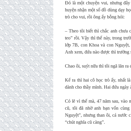
Đó là một chuyện vui, nhưng đây 
huyện nhận một số đồ dùng dạy học
trò cho vui, rồi ông ấy bỗng hỏi:
– Theo tôi biết thì chắc anh chưa
teo” rồi. Vậy thì thế này, trong tr
lớp 7B, con Khoa và con Nguyệt, 
Anh xem, đứa nào được thì trường 
Chao ôi, suýt nữa thì tôi ngã lăn ra
Kể ra thì hai cô học trò ấy, nhất
dành cho thầy mình. Hai đứa ngày 
Có lẽ vì thế mà, 47 năm sau, vào 
cũ, tôi đã nhờ anh bạn vốn cùng 
Nguyệt”, nhưng than ôi, cá nước c
“chút nghĩa cũ càng”.