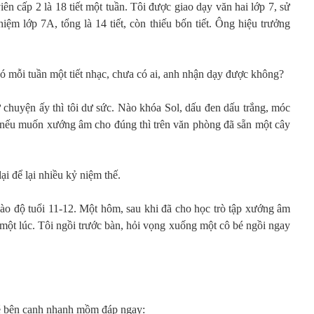
iên cấp 2 là 18 tiết một tuần. Tôi được giao dạy văn hai lớp 7, sử
hiệm lớp 7A, tổng là 14 tiết, còn thiếu bốn tiết. Ông hiệu trưởng
có mỗi tuần một tiết nhạc, chưa có ai, anh nhận dạy được không?
chuyện ấy thì tôi dư sức. Nào khóa Sol, dấu đen dấu trắng, móc
ếu muốn xướng âm cho đúng thì trên văn phòng đã sẵn một cây
i để lại nhiều kỷ niệm thế.
vào độ tuổi 11-12. Một hôm, sau khi đã cho học trò tập xướng âm
ỗ một lúc. Tôi ngồi trước bàn, hỏi vọng xuống một cô bé ngồi ngay
bé bên cạnh nhanh mồm đáp ngay: