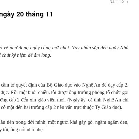
Nấm mồ
→
ngày 20 tháng 11
có vẻ như đang ngày càng mờ nhạt. Nay nhân sắp đến ngày Nhà
i chút kỷ niệm để ấm lòng.
, cầm tờ quyết định của Bộ Giáo dục vào Nghệ An để dạy cấp 2.
ục. Rồi một buổi chiều, tôi được ông trưởng phòng tổ chức gọi
ường cấp 2 đến xin giáo viên mới. (Ngày ấy, cả tỉnh Nghệ An chỉ
 có một đến hai trường cấp 2 nên vẫn trực thuộc Ty Giáo dục).
đầu tiên trong đời mình; một người khá gầy gò, ngăm ngăm đen,
 tôi, ông nói nhỏ nhẹ: