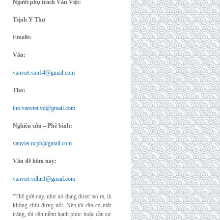
Người phụ trách Văn Việt:
Trịnh Y Thư
Emails:
Văn:
vanviet.van14@gmail.com
Thơ:
tho.vanviet.vd@gmail.com
Nghiên cứu – Phê bình:
vanviet.ncpb@gmail.com
Vấn đề hôm nay:
vanviet.vdhn1@gmail.com
“Thế giới này, như nó đang được tạo ra, là
không chịu đựng nổi. Nên tôi cần có mặt
trăng, tôi cần niềm hạnh phúc hoặc cần sự