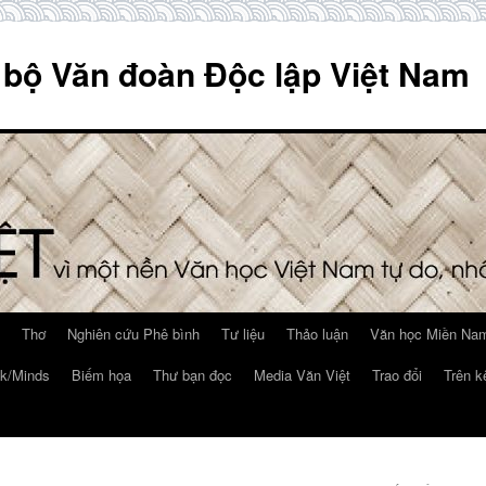
 bộ Văn đoàn Độc lập Việt Nam
Thơ
Nghiên cứu Phê bình
Tư liệu
Thảo luận
Văn học Miền Nam
k/Minds
Biếm họa
Thư bạn đọc
Media Văn Việt
Trao đổi
Trên k