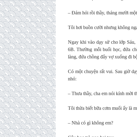
– Đám hỏi rồi thầy, tháng mười một 
Tôi hơi buồn cười nhưng không ngạc 
Ngay khi vào dạy sử cho lớp Sáu, t
6B. Thường mỗi buổi học, đứa ch
làng, đứa chồng đẩy vợ xuống đi b
Có một chuyện rất vui. Sau giờ dạy
nhỏ:
– Thưa thầy, cha em nói kính mời 
Tôi thừa biết bữa cơm muối ấy là mộ
– Nhà có gì không em?