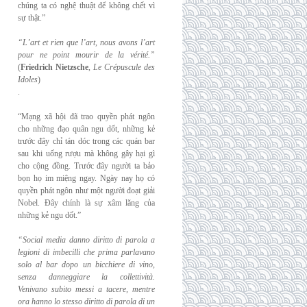
chúng ta có nghệ thuật để không chết vì
sự thật.”
“L’art et rien que l’art, nous avons l’art
pour ne point mourir de la vérité.”
(
Friedrich
Nietzsche
,
Le Crépuscule des
Idoles
)
.
“Mạng xã hội đã trao quyền phát ngôn
cho những đạo quân ngu dốt, những kẻ
trước đây chỉ tán dóc trong các quán bar
sau khi uống rượu mà không gây hại gì
cho cộng đồng. Trước đây người ta bảo
bọn họ im miệng ngay. Ngày nay họ có
quyền phát ngôn như một người đoạt giải
Nobel. Đây chính là sự xâm lăng của
những kẻ ngu dốt.”
“Social media danno diritto di parola a
legioni di imbecilli che prima parlavano
solo al
bar dopo un bicchiere di vino,
senza danneggiare la collettività.
Venivano subito messi a
tacere, mentre
ora hanno lo stesso diritto di parola di un