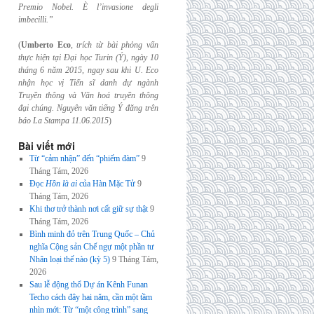
Premio Nobel. È l’invasione
degli
imbecilli.”
(
Umberto Eco
,
trích từ bài phỏng vấn
thực hiện tại Đại học Turin (Ý), ngày 10
tháng 6
năm 2015, ngay sau khi U. Eco
nhận học vị Tiến sĩ danh dự ngành
Truyền thông và
Văn hoá truyền thông
đại chúng. Nguyên văn tiếng Ý đăng trên
báo La Stampa
11.06.2015
)
Bài viết mới
Từ “cảm nhận” đến “phiếm đàm”
9
Tháng Tám, 2026
Đọc
Hồn là ai
của Hàn Mặc Tử
9
Tháng Tám, 2026
Khi thơ trở thành nơi cất giữ sự thật
9
Tháng Tám, 2026
Bình minh đỏ trên Trung Quốc – Chủ
nghĩa Cộng sản Chế ngự một phần tư
Nhân loại thế nào (kỳ 5)
9 Tháng Tám,
2026
Sau lễ động thổ Dự án Kênh Funan
Techo cách đây hai năm, cần một tầm
nhìn mới: Từ “một công trình” sang