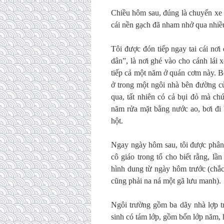
Chiều hôm sau, đúng là chuyến xe đ
cái nền gạch đã nham nhở qua nhiề
Tôi được đón tiếp ngay tai cái nơ
dân”, là nơi ghé vào cho cánh lái 
tiếp cả một năm ở quán cơm này. B
ở trong một ngôi nhà bên đường c
qua, tất nhiên có cả bụi đỏ mà ch
năm rửa mặt bằng nước ao, bơi đi b
hột.
Ngay ngày hôm sau, tôi được phân 
cô giáo trong tổ cho biết rằng, lầ
hình dung từ ngày hôm trước (chắ
cũng phải na ná một gã lưu manh).
Ngôi trường gồm ba dãy nhà lợp tra
sinh có tám lớp, gồm bốn lớp năm, 