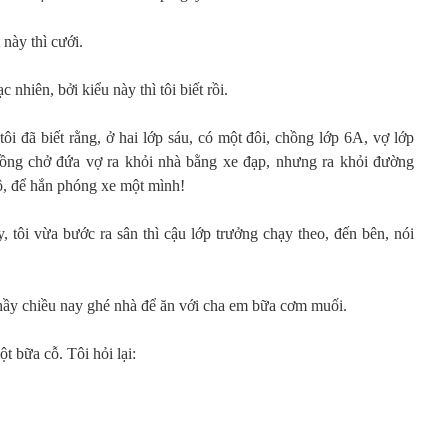
này thì cưới.
nhiên, bởi kiểu này thì tôi biết rồi.
ôi đã biết rằng, ở hai lớp sáu, có một đôi, chồng lớp 6A, vợ lớp
ồng chở đứa vợ ra khỏi nhà bằng xe đạp, nhưng ra khỏi đường
ộ, để hắn phóng xe một mình!
, tôi vừa bước ra sân thì cậu lớp trưởng chạy theo, đến bên, nói
thầy chiều nay ghé nhà để ăn với cha em bữa cơm muối.
t bữa cỗ. Tôi hỏi lại: