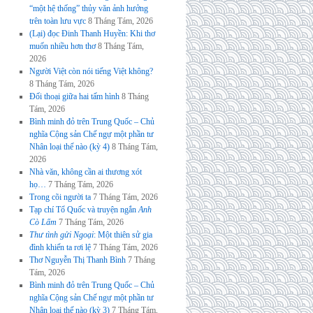
“một hệ thống” thủy văn ảnh hưởng
trên toàn lưu vực
8 Tháng Tám, 2026
(Lại) đọc Đinh Thanh Huyền: Khi thơ
muốn nhiều hơn thơ
8 Tháng Tám,
2026
Người Việt còn nói tiếng Việt không?
8 Tháng Tám, 2026
Đối thoại giữa hai tấm hình
8 Tháng
Tám, 2026
Bình minh đỏ trên Trung Quốc – Chủ
nghĩa Cộng sản Chế ngự một phần tư
Nhân loại thế nào (kỳ 4)
8 Tháng Tám,
2026
Nhà văn, không cần ai thương xót
họ…
7 Tháng Tám, 2026
Trong cõi người ta
7 Tháng Tám, 2026
Tạp chí Tổ Quốc và truyện ngắn
Anh
Cò Lấm
7 Tháng Tám, 2026
Thư tình gửi Ngoại
: Một thiên sử gia
đình khiến ta rơi lệ
7 Tháng Tám, 2026
Thơ Nguyễn Thị Thanh Bình
7 Tháng
Tám, 2026
Bình minh đỏ trên Trung Quốc – Chủ
nghĩa Cộng sản Chế ngự một phần tư
Nhân loại thế nào (kỳ 3)
7 Tháng Tám,