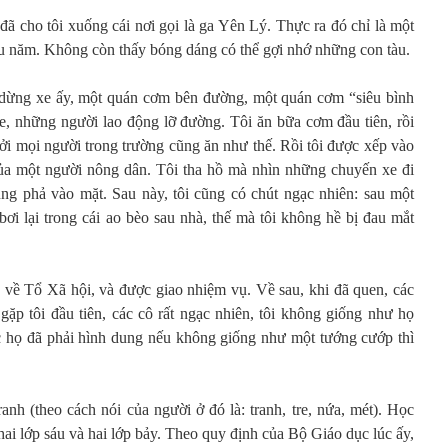
ã cho tôi xuống cái nơi gọi là ga Yên Lý. Thực ra đó chỉ là một
u năm. Không còn thấy bóng dáng có thể gợi nhớ những con tàu.
i dừng xe ấy, một quán cơm bên đường, một quán cơm “siêu bình
xe, những người lao động lỡ đường. Tôi ăn bữa cơm đầu tiên, rồi
ởi mọi người trong trường cũng ăn như thế. Rồi tôi được xếp vào
ủa một người nông dân. Tôi tha hồ mà nhìn những chuyến xe đi
úng phả vào mặt. Sau này, tôi cũng có chút ngạc nhiên: sau một
ơi lại trong cái ao bèo sau nhà, thế mà tôi không hề bị đau mắt
về Tổ Xã hội, và được giao nhiệm vụ. Về sau, khi đã quen, các
n gặp tôi đầu tiên, các cô rất ngạc nhiên, tôi không giống như họ
c họ đã phải hình dung nếu không giống như một tướng cướp thì
nh (theo cách nói của người ở đó là: tranh, tre, nứa, mét). Học
hai lớp sáu và hai lớp bảy. Theo quy định của Bộ Giáo dục lúc ấy,