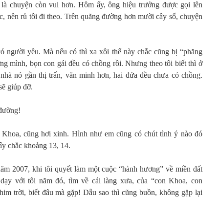
là chuyện còn vui hơn. Hôm ấy, ông hiệu trưởng được gọi lên
, nên rủ tôi đi theo. Trên quãng đường hơn mười cây số, chuyện
 có người yêu. Mà nếu có thì xa xôi thế này chắc cũng bị “phăng
ường mình, bọn con gái đều có chồng rồi. Nhưng theo tôi biết thì ở
nhà nó gần thị trấn, văn minh hơn, hai đứa đều chưa có chồng.
sẽ giúp đỡ.
 đường!
 là Khoa, cũng hơi xinh. Hình như em cũng có chút tình ý nào đó
ấy chắc khoảng 13, 14.
năm 2007, khi tôi quyết làm một cuộc “hành hương” về miền đất
dạy với tôi năm đó, tìm về cái làng xưa, của “con Khoa, con
him trời, biết đâu mà gặp! Dẫu sao thì cũng buồn, không gặp lại