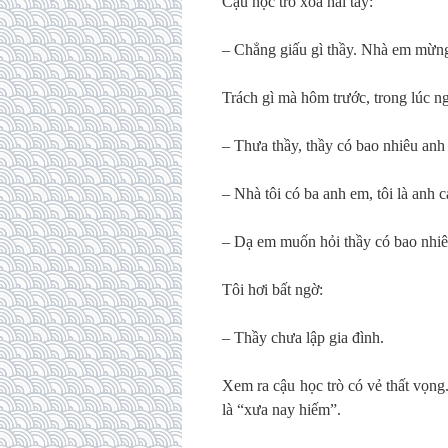
Cậu học trò xoa hai tay:
– Chẳng giấu gì thầy. Nhà em mừng
Trách gì mà hôm trước, trong lúc ng
– Thưa thầy, thầy có bao nhiêu anh 
– Nhà tôi có ba anh em, tôi là anh c
– Dạ em muốn hỏi thầy có bao nhiê
Tôi hơi bất ngờ:
– Thầy chưa lập gia đình.
Xem ra cậu học trò có vẻ thất vọng
là “xưa nay hiếm”.