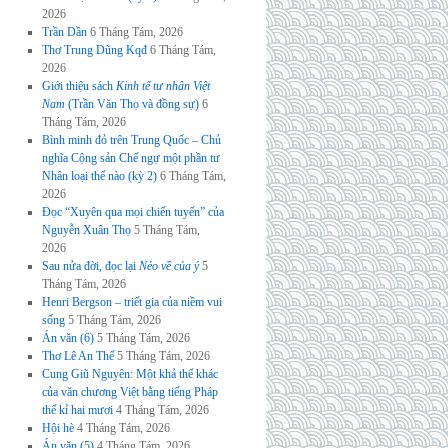
2026
Trần Dần
6 Tháng Tám, 2026
Thơ Trung Dũng Kqđ
6 Tháng Tám,
2026
Giới thiệu sách
Kinh tế tư nhân Việt
Nam
(Trần Văn Thọ và đồng sự)
6
Tháng Tám, 2026
Bình minh đỏ trên Trung Quốc – Chủ
nghĩa Cộng sản Chế ngự một phần tư
Nhân loại thế nào (kỳ 2)
6 Tháng Tám,
2026
Đọc “Xuyên qua mọi chiến tuyến” của
Nguyễn Xuân Thọ
5 Tháng Tám,
2026
Sau nửa đời, đọc lại
Nẻo về của ý
5
Tháng Tám, 2026
Henri Bergson – triết gia của niềm vui
sống
5 Tháng Tám, 2026
Án văn (6)
5 Tháng Tám, 2026
Thơ Lê An Thế
5 Tháng Tám, 2026
Cung Giũ Nguyên: Một khả thể khác
của văn chương Việt bằng tiếng Pháp
thế kỉ hai mươi
4 Tháng Tám, 2026
Hội hè
4 Tháng Tám, 2026
Án văn (5)
4 Tháng Tám, 2026