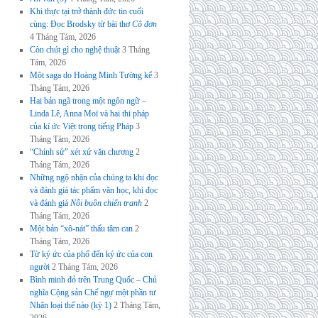
Khi thực tại trở thành đức tin cuối
cùng: Đọc Brodsky từ bài thơ
Cô đơn
4 Tháng Tám, 2026
Còn chút gì cho nghệ thuật
3 Tháng
Tám, 2026
Một saga do Hoàng Minh Tường kể
3
Tháng Tám, 2026
Hai bản ngã trong một ngôn ngữ –
Linda Lê, Anna Moï và hai thi pháp
của kí ức Việt trong tiếng Pháp
3
Tháng Tám, 2026
“Chính sử” xét xử văn chương
2
Tháng Tám, 2026
Những ngộ nhận của chúng ta khi đọc
và đánh giá tác phẩm văn học, khi đọc
và đánh giá
Nỗi buồn chiến tranh
2
Tháng Tám, 2026
Một bản “xô-nát” thấu tâm can
2
Tháng Tám, 2026
Từ ký ức của phố đến ký ức của con
người
2 Tháng Tám, 2026
Bình minh đỏ trên Trung Quốc – Chủ
nghĩa Cộng sản Chế ngự một phần tư
Nhân loại thế nào (kỳ 1)
2 Tháng Tám,