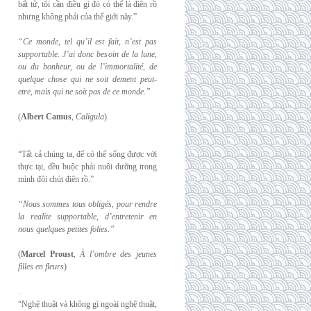
bất tử, tôi cần điều gì đó có thể là điên rồ
nhưng không phải của thế giới này.”
“Ce monde, tel qu’il est fait, n’est pas
supportable. J’ai donc besoin de la lune,
ou du
bonheur, ou de l’immortalité, de
quelque chose qui ne soit dement peut-
etre, mais qui
ne soit pas de ce monde.”
(
Albert Camus
,
Caligula
).
.
“Tất cả chúng ta, để có thể sống được với
thực tại, đều buộc phải nuôi dưỡng trong
mình đôi chút điên rồ.”
“Nous sommes tous obligés, pour rendre
la realite supportable, d’entretenir en
nous
quelques petites folies.”
(
Marcel Proust
,
À l’ombre des jeunes
filles en fleurs
)
.
“Nghệ thuật và không gì ngoài nghệ thuật,