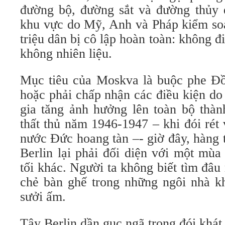
đường bộ, đường sắt và đường thủy 
khu vực do Mỹ, Anh và Pháp kiểm soá
triệu dân bị cô lập hoàn toàn: không đ
không nhiên liệu.
Mục tiêu của Moskva là buộc phe Đồ
hoặc phải chấp nhận các điều kiện d
gia tăng ảnh hưởng lên toàn bộ thà
thất thủ năm 1946-1947 – khi đói rét
nước Đức hoang tàn –- giờ đây, hàng 
Berlin lại phải đối diện với một mùa
tối khác. Người ta không biết tìm đâu 
chẻ bàn ghế trong những ngôi nhà k
sưởi ấm.
Tây Berlin dần gục ngã trong đói khát 