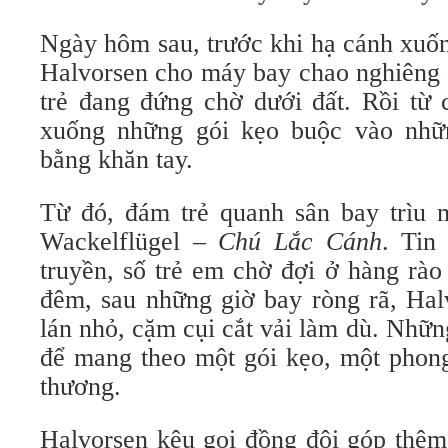
Ngày hôm sau, trước khi hạ cánh xuố
Halvorsen cho máy bay chao nghiêng 
trẻ đang đứng chờ dưới đất. Rồi từ 
xuống những gói kẹo buộc vào nhữ
bằng khăn tay.
Từ đó, đám trẻ quanh sân bay trìu 
Wackelflügel –
Chú Lắc Cánh
. Tin
truyền, số trẻ em chờ đợi ở hàng rà
đêm, sau những giờ bay ròng rã, Hal
lán nhỏ, cặm cụi cắt vải làm dù. Nhữn
để mang theo một gói kẹo, một phong
thương.
Halvorsen kêu gọi đồng đội góp thêm