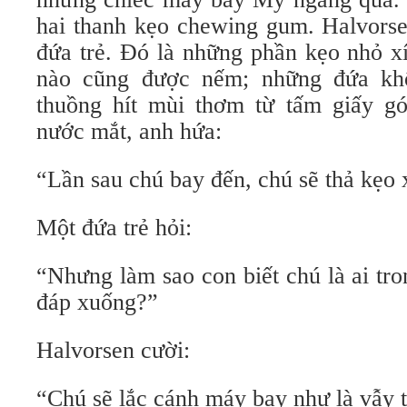
hai thanh kẹo chewing gum. Halvorse
đứa trẻ. Đó là những phần kẹo nhỏ x
nào cũng được nếm; những đứa kh
thuồng hít mùi thơm từ tấm giấy gói
nước mắt, anh hứa:
“Lần sau chú bay đến, chú sẽ thả kẹo 
Một đứa trẻ hỏi:
“Nhưng làm sao con biết chú là ai tr
đáp xuống?”
Halvorsen cười:
“Chú sẽ lắc cánh máy bay như là vẫy t