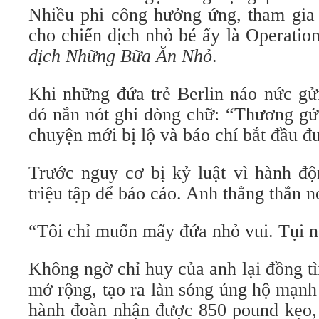
Nhiều phi công hưởng ứng, tham gia 
cho chiến dịch nhỏ bé ấy là Operation 
dịch Những Bữa Ăn Nhỏ
.
Khi những đứa trẻ Berlin náo nức gửi
đó nắn nót ghi dòng chữ: “Thương gử
chuyện mới bị lộ và báo chí bắt đầu đư
Trước nguy cơ bị kỷ luật vì hành độ
triệu tập để báo cáo. Anh thẳng thắn n
“Tôi chỉ muốn mấy đứa nhỏ vui. Tụi n
Không ngờ chỉ huy của anh lại đồng t
mở rộng, tạo ra làn sóng ủng hộ mạnh
hành đoàn nhận được 850 pound kẹo, 