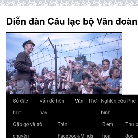
Skip
to
Diễn đàn Câu lạc bộ Văn đoàn
content
Số đặc
Vấn đề hôm
Văn
Thơ
Nghiên cứu Phê
biệt
nay
bình
Gặp gỡ và trò
Trên
Biếm
Thư 
chuyện
Facebook/Minds
họa
đọc