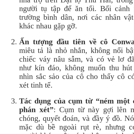
người tụ tập để ăn tối. Bối cảnh
trường bình dân, nơi các nhân vậ
khác nhau gặp gỡ.
Ấn tượng đầu tiên về cô Conw
miêu tả là nhỏ nhắn, không nổi bậ
chiếc váy nâu sẫm, và có vẻ lơ đã
như kín đáo, không muốn thu hút
nhìn sắc sảo của cô cho thấy cô c
xét tinh tế.
Tác dụng của cụm từ “ném một cá
phán xét”
: Cụm từ này gợi lên 
chóng, quyết đoán, và đầy ý đồ. N
mặc dù bề ngoài rụt rè, nhưng c