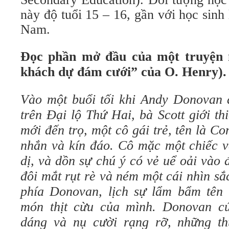
này độ tuổi 15 – 16, gần với học sinh 
Nam.
Đọc phần mở đầu của một truyện 
khách dự đám cưới” của O. Henry).
Vào một buổi tối khi Andy Donovan đ
trên Đại lộ Thứ Hai, bà Scott giới t
mới đến trọ, một cô gái trẻ, tên là 
nhắn và kín đáo. Cô mặc một chiếc 
dị, và dồn sự chú ý có vẻ uể oải vào
đôi mắt rụt rè và ném một cái nhìn sắ
phía Donovan, lịch sự lẩm bẩm tên a
món thịt cừu của mình. Donovan cú
dáng và nụ cười rạng rỡ, những t