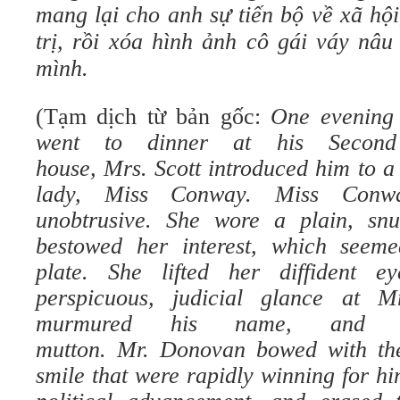
mang lại cho anh sự tiến bộ về xã hộ
trị, rồi xóa hình ảnh cô gái váy nâu
mình.
(Tạm dịch từ bản gốc:
One evening
went to dinner at his Second
house, Mrs. Scott introduced him to 
lady, Miss Conway. Miss Conw
unobtrusive. She wore a plain, snu
bestowed her interest, which seem
plate. She lifted her diffident e
perspicuous, judicial glance at M
murmured his name, and r
mutton. Mr. Donovan bowed with th
smile that were rapidly winning for hi