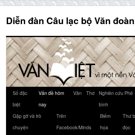
Skip
to
Diễn đàn Câu lạc bộ Văn đoàn
content
Số đặc
Vấn đề hôm
Văn
Thơ
Nghiên cứu Phê
biệt
nay
bình
Gặp gỡ và trò
Trên
Biếm
Thư 
chuyện
Facebook/Minds
họa
đọc