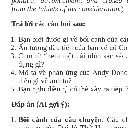
political advancement, and erased 
from the tablets of his consideration.
)
Trả lời các câu hỏi sau:
Bạn biết được gì về bối cảnh của c
Ấn tượng đầu tiên của bạn về cô Co
Cụm từ “ném một cái nhìn sắc sảo,
dụng gì?
Mô tả về phản ứng của Andy Donov
điều gì về anh ta?
Bạn nghĩ điều gì có thể xảy ra tiếp 
Đáp án (AI gợi ý):
Bối cảnh của câu chuyện
: Câu c
nhà trọ trên Đại lộ Thứ Hai, trong