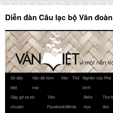
Skip
to
Diễn đàn Câu lạc bộ Văn đoàn
content
Số đặc
Vấn đề hôm
Văn
Thơ
Nghiên cứu Phê
biệt
nay
bình
Gặp gỡ và trò
Trên
Biếm
Thư 
chuyện
Facebook/Minds
họa
đọc