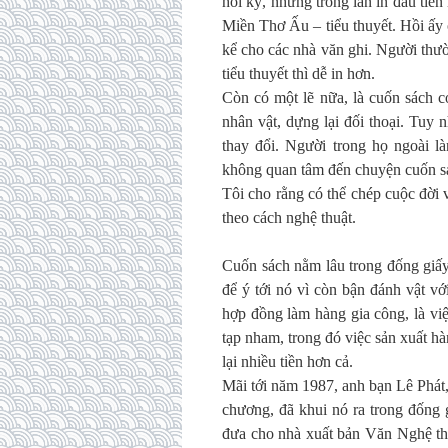
hồi ký, nhưng trong lần in đầu tiên 
Miền Thơ Ấu – tiểu thuyết. Hồi ấy 
kể cho các nhà văn ghi. Người thườ
tiểu thuyết thì dễ in hơn.
Còn có một lẽ nữa, là cuốn sách có
nhân vật, dựng lại đối thoại. Tuy 
thay đổi. Người trong họ ngoài l
không quan tâm đến chuyện cuốn sác
Tôi cho rằng có thể chép cuộc đời 
theo cách nghệ thuật.
Cuốn sách nằm lâu trong đống giấy
để ý tới nó vì còn bận đánh vật v
hợp đồng làm hàng gia công, là việ
tạp nham, trong đó việc sản xuất h
lại nhiều tiền hơn cả.
Mãi tới năm 1987, anh bạn Lê Phát,
chương, đã khui nó ra trong đống 
đưa cho nhà xuất bản Văn Nghệ t