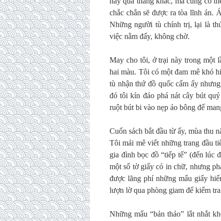
này qua tháng khác, mà cũng có th
chắc chắn sẽ được ra tòa lĩnh án. 
Những người tù chính trị, lại là t
việc nằm đấy, không chờ.
May cho tôi, ở trại này trong một l
hai màu. Tôi có một đam mê khó hiể
tù nhận thứ đồ quốc cấm ấy nhưng đ
đó tôi kín đáo phá nát cây bút qu
ruột bút bi vào nẹp áo bông để man
Cuốn sách bắt đầu từ ấy, mùa thu 
Tôi mải mê viết những trang đầu ti
gia đình bọc đồ “tiếp tế” (đến lúc
một số tờ giấy có in chữ, nhưng phải
được lãng phí những mẩu giấy hiếm
lượn lờ qua phòng giam để kiểm tra
Những mẩu “bản thảo” lắt nhắt khô