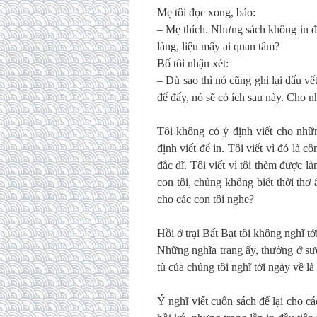
Mẹ tôi đọc xong, bảo:
– Mẹ thích. Nhưng sách không in đư
làng, liệu mấy ai quan tâm?
Bố tôi nhận xét:
– Dù sao thì nó cũng ghi lại dấu 
để đấy, nó sẽ có ích sau này. Cho 
Tôi không có ý định viết cho nhữ
định viết để in. Tôi viết vì đó là c
đắc dĩ. Tôi viết vì tôi thèm được là
con tôi, chúng không biết thời thơ 
cho các con tôi nghe?
Hồi ở trại Bất Bạt tôi không nghĩ tớ
Những nghĩa trang ấy, thường ở sườ
tù của chúng tôi nghĩ tới ngày về l
Ý nghĩ viết cuốn sách để lại cho c