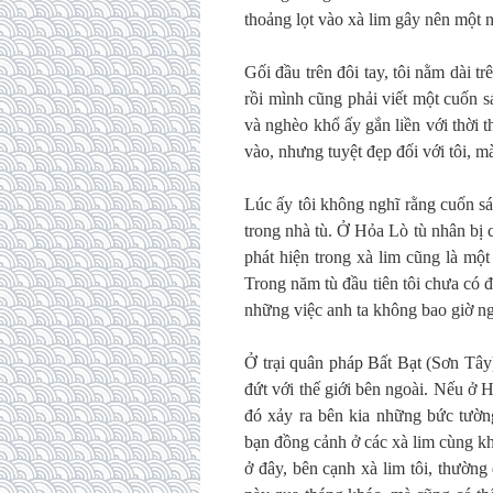
thoảng lọt vào xà lim gây nên một n
Gối đầu trên đôi tay, tôi nằm dài 
rồi mình cũng phải viết một cuốn 
và nghèo khổ ấy gắn liền với thời 
vào, nhưng tuyệt đẹp đối với tôi, m
Lúc ấy tôi không nghĩ rằng cuốn sá
trong nhà tù. Ở Hỏa Lò tù nhân bị 
phát hiện trong xà lim cũng là một c
Trong năm tù đầu tiên tôi chưa có đ
những việc anh ta không bao giờ ng
Ở trại quân pháp Bất Bạt (Sơn Tây)
đứt với thế giới bên ngoài. Nếu ở 
đó xảy ra bên kia những bức tườn
bạn đồng cảnh ở các xà lim cùng kh
ở đây, bên cạnh xà lim tôi, thườn