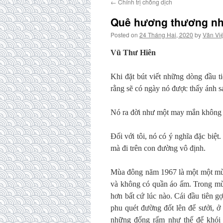
←
Chính trị chống dịch
Quê hương thương nhớ
Posted on
24 Tháng Hai, 2020
by
Văn Việ
Vũ Thư Hiên
Khi đặt bút viết những dòng đầu t
rằng sẽ có ngày nó được thấy ánh sá
Nó ra đời như một may mắn không
Đối với tôi, nó có ý nghĩa đặc biệt.
mà đi trên con đường vô định.
Mùa đông năm 1967 là một một mùa đ
và không có quần áo ấm. Trong mùa
hơn bất cứ lúc nào. Cái đầu tiên 
phu quét đường đốt lên để sưởi, ở
những đống rấm như thế để khói