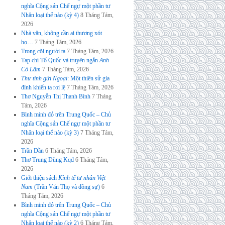
nghĩa Cộng sản Chế ngự một phần tư
Nhân loại thế nào (kỳ 4)
8 Tháng Tám,
2026
Nhà văn, không cần ai thương xót
họ…
7 Tháng Tám, 2026
Trong cõi người ta
7 Tháng Tám, 2026
Tạp chí Tổ Quốc và truyện ngắn
Anh
Cò Lấm
7 Tháng Tám, 2026
Thư tình gửi Ngoại
: Một thiên sử gia
đình khiến ta rơi lệ
7 Tháng Tám, 2026
Thơ Nguyễn Thị Thanh Bình
7 Tháng
Tám, 2026
Bình minh đỏ trên Trung Quốc – Chủ
nghĩa Cộng sản Chế ngự một phần tư
Nhân loại thế nào (kỳ 3)
7 Tháng Tám,
2026
Trần Dần
6 Tháng Tám, 2026
Thơ Trung Dũng Kqđ
6 Tháng Tám,
2026
Giới thiệu sách
Kinh tế tư nhân Việt
Nam
(Trần Văn Thọ và đồng sự)
6
Tháng Tám, 2026
Bình minh đỏ trên Trung Quốc – Chủ
nghĩa Cộng sản Chế ngự một phần tư
Nhân loại thế nào (kỳ 2)
6 Tháng Tám,