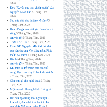
2026
Đọc “Xuyên qua mọi chiến tuyến” của
Nguyễn Xuân Thọ
5 Tháng Tám,
2026
Sau nửa đời, đọc lại
Nẻo về của ý
5
Tháng Tám, 2026
Henri Bergson – triết gia của niềm vui
sống
5 Tháng Tám, 2026
Án văn (6)
5 Tháng Tám, 2026
Thơ Lê An Thế
5 Tháng Tám, 2026
Cung Giũ Nguyên: Một khả thể khác
của văn chương Việt bằng tiếng Pháp
thế kỉ hai mươi
4 Tháng Tám, 2026
Hội hè
4 Tháng Tám, 2026
Án văn (5)
4 Tháng Tám, 2026
Khi thực tại trở thành đức tin cuối
cùng: Đọc Brodsky từ bài thơ
Cô đơn
4 Tháng Tám, 2026
Còn chút gì cho nghệ thuật
3 Tháng
Tám, 2026
Một saga do Hoàng Minh Tường kể
3
Tháng Tám, 2026
Hai bản ngã trong một ngôn ngữ –
Linda Lê, Anna Moï và hai thi pháp
của kí ức Việt trong tiếng Pháp
3