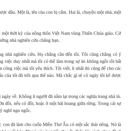
ợc đâu. Một là, tên của con bị cấm. Hai là, chuyện một nhà, một
vết một thời kỳ của nông thôn Việt Nam vùng Thiên Chúa giáo. Cứ
những nhà nghiên cứu chẳng hạn.
ng nhà nghiên cứu. Họ chẳng cần đến tôi. Tôi cũng chẳng có ý
ông việc duy nhất mà tôi có thể làm trong sự ăn không ngồi rồi bất
m công việc mà tôi yêu thích. Tôi viết, ít nhất thì cũng để cho các
ấu của tôi đã trôi qua thế nào. Mà chắc gì sẽ có ngày tôi kể được
i ngày về. Không ít người đã nằm lại trong các nghĩa trang nhà tù.
n đồi, nếu có đồi, hoặc ở một bãi hoang giữa rừng. Trong cái sự
à ý nghĩ ngu ngốc.
ác con đã làm cho cuốn Miền Thơ Ấu có một sắc thái riêng. Nó là