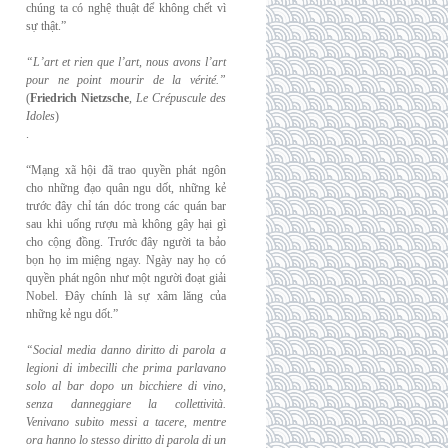
chúng ta có nghệ thuật để không chết vì
sự thật.”
“L’art et rien que l’art, nous avons l’art
pour ne point mourir de la vérité.”
(
Friedrich
Nietzsche
,
Le Crépuscule des
Idoles
)
.
“Mạng xã hội đã trao quyền phát ngôn
cho những đạo quân ngu dốt, những kẻ
trước đây chỉ tán dóc trong các quán bar
sau khi uống rượu mà không gây hại gì
cho cộng đồng. Trước đây người ta bảo
bọn họ im miệng ngay. Ngày nay họ có
quyền phát ngôn như một người đoạt giải
Nobel. Đây chính là sự xâm lăng của
những kẻ ngu dốt.”
“Social media danno diritto di parola a
legioni di imbecilli che prima parlavano
solo al
bar dopo un bicchiere di vino,
senza danneggiare la collettività.
Venivano subito messi a
tacere, mentre
ora hanno lo stesso diritto di parola di un