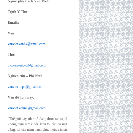
Người phụ trách Văn Việt:
Trịnh Y Thư
Emails:
Văn:
vanviet.van14@gmail.com
Thơ:
tho.vanviet.vd@gmail.com
Nghiên cứu – Phê bình:
vanviet.ncpb@gmail.com
Vấn đề hôm nay:
vanviet.vdhn1@gmail.com
“Thế giới này, như nó đang được tạo ra, là
không chịu đựng nổi. Nên tôi cần có mặt
trăng, tôi cần niềm hạnh phúc hoặc cần sự