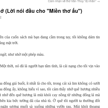
Cảm nhận về thơ Văn Thùy “dị nhân”
→
 (Lời nói đầu cho "Miền thơ ấu")
t
iên của cuốn sách mà bạn đang cầm trong tay, tôi không dám tin
ng mặt trời.
 ngờ, như nhờ một phép màu.
 Một thời, nó đã là người bạn tâm tình, là cái nạng cho tôi vịn vào
ông giá buốt, ít nhất là cho tôi, trong cái xà lim không có sưởi
 đông ấy, không hiểu vì sao, tôi cảm thấy nhớ quê hương nhiều
gợi nhớ đến quê hương là mùi khói cay nồng từ những đống lá mà
 bên kia bức tường đá của nhà tù. Ở quê tôi người ta thường đốt
 ngăn sương muối sà xuống những vườn rau. Mùi khói thoang