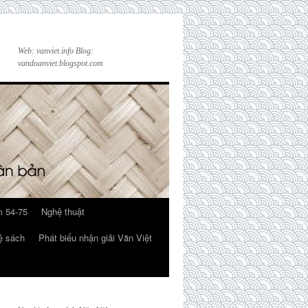
Web: vanviet.info Blog:
vandoanviet.blogspot.com
 54-75
Nghệ thuật
ệ sách
Phát biểu nhận giải Văn Việt