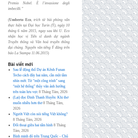
Premio Nobel. È l’invasione
degli
imbecilli.”
(
Umberto Eco
,
trích từ bài phỏng vấn
thực hiện tại Đại học Turin (Ý), ngày 10
tháng 6
năm 2015, ngay sau khi U. Eco
nhận học vị Tiến sĩ danh dự ngành
Truyền thông và
Văn hoá truyền thông
đại chúng. Nguyên văn tiếng Ý đăng trên
báo La Stampa
11.06.2015
)
Bài viết mới
Sau lễ động thổ Dự án Kênh Funan
Techo cách đây hai năm, cần một tầm
nhìn mới: Từ “một công trình” sang
“một hệ thống” thủy văn ảnh hưởng
trên toàn lưu vực
8 Tháng Tám, 2026
(Lại) đọc Đinh Thanh Huyền: Khi thơ
muốn nhiều hơn thơ
8 Tháng Tám,
2026
Người Việt còn nói tiếng Việt không?
8 Tháng Tám, 2026
Đối thoại giữa hai tấm hình
8 Tháng
Tám, 2026
Bình minh đỏ trên Trung Quốc – Chủ