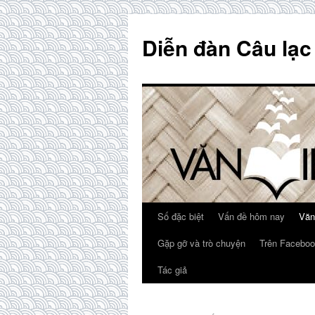
Skip
to
Diễn đàn Câu lạc
content
Số đặc biệt
Vấn đề hôm nay
Văn
Gặp gỡ và trò chuyện
Trên Faceboo
Tác giả