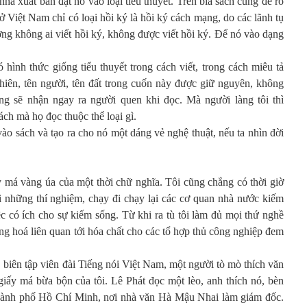
nhà xuất bản đặt nó vào loại tiểu thuyết. Trên bìa sách cũng đề rõ
ở Việt Nam chỉ có loại hồi ký là hồi ký cách mạng, do các lãnh tụ
ng không ai viết hồi ký, không được viết hồi ký. Để nó vào dạng
 hình thức giống tiểu thuyết trong cách viết, trong cách miêu tả
nhiên, tên người, tên đất trong cuốn này được giữ nguyên, không
àng sẽ nhận ngay ra người quen khi đọc. Mà người làng tôi thì
h mà họ đọc thuộc thể loại gì.
vào sách và tạo ra cho nó một dáng vẻ nghệ thuật, nếu ta nhìn đời
 má vàng úa của một thời chữ nghĩa. Tôi cũng chẳng có thời giờ
ới những thí nghiệm, chạy đi chạy lại các cơ quan nhà nước kiếm
c có ích cho sự kiếm sống. Từ khi ra tù tôi làm đủ mọi thứ nghề
àng hoá liên quan tới hóa chất cho các tổ hợp thủ công nghiệp đem
 biên tập viên đài Tiếng nói Việt Nam, một người tò mò thích văn
giấy má bừa bộn của tôi. Lê Phát đọc một lèo, anh thích nó, bèn
hành phố Hồ Chí Minh, nơi nhà văn Hà Mậu Nhai làm giám đốc.