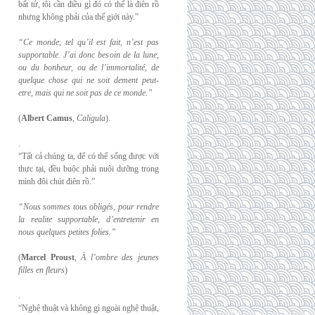
bất tử, tôi cần điều gì đó có thể là điên rồ
nhưng không phải của thế giới này.”
“Ce monde, tel qu’il est fait, n’est pas
supportable. J’ai donc besoin de la lune,
ou du
bonheur, ou de l’immortalité, de
quelque chose qui ne soit dement peut-
etre, mais qui
ne soit pas de ce monde.”
(
Albert Camus
,
Caligula
).
.
“Tất cả chúng ta, để có thể sống được với
thực tại, đều buộc phải nuôi dưỡng trong
mình đôi chút điên rồ.”
“Nous sommes tous obligés, pour rendre
la realite supportable, d’entretenir en
nous
quelques petites folies.”
(
Marcel Proust
,
À l’ombre des jeunes
filles en fleurs
)
.
“Nghệ thuật và không gì ngoài nghệ thuật,