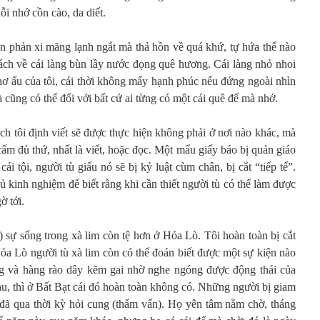
ỗi nhớ cồn cào, da diết.
trên phản xi măng lạnh ngắt mà thả hồn về quá khứ, tự hứa thể nào
sách về cái làng bùn lầy nước đọng quê hương. Cái làng nhỏ nhoi
thơ ấu của tôi, cái thời không mấy hạnh phúc nếu đứng ngoài nhìn
à cũng có thể đối với bất cứ ai từng có một cái quê để mà nhớ.
ch tôi định viết sẽ được thực hiện không phải ở nơi nào khác, mà
cấm đủ thứ, nhất là viết, hoặc đọc. Một mẩu giấy báo bị quản giáo
ái tội, người tù giấu nó sẽ bị kỷ luật cùm chân, bị cắt “tiếp tế”.
ủ kinh nghiệm để biết rằng khi cần thiết người tù có thể làm được
ờ tới.
 sự sống trong xà lim còn tệ hơn ở Hỏa Lò. Tôi hoàn toàn bị cắt
Hỏa Lò người tù xà lim còn có thể đoán biết được một sự kiện nào
g và hàng rào dây kẽm gai nhờ nghe ngóng được động thái của
u, thì ở Bất Bạt cái đó hoàn toàn không có. Những người bị giam
g đã qua thời kỳ hỏi cung (thẩm vấn). Họ yên tâm nằm chờ, tháng