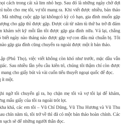
mọi cách trong cái xà lim nhỏ hẹp. Sau đó là những ngày chờ đợi
hì tuồn cho mẹ tôi, vợ tôi mang ra. Khi viết được nhiều, bản thảo
lo. Mà những cuộc gặp lại khôngcó kỳ có hạn, gia đình muốn gặp
 lượng cho gặp thì được gặp. Được cái từ năm tù thứ ba trở đi đám
òn khám xét kỹ mỗi lần tôi được gặp gia đình nữa. Vả lại, chẳng
ó biết ngày nào tháng nào được gặp vợ con đâu mà chuẩn bị. Tôi
 nào gặp gia đình cũng chuyển ra ngoài được một ít bản thảo.
 Lập (Phú Thọ), việc viết không còn khó như trước, mặc dầu vẫn
iác. Sau nhiều lần yêu cầu kiên trì, chúng tôi thậm chí còn được
 mang cho giấy bút và vài cuốn tiểu thuyết ngoại quốc để đọc.
 ít một.
i ngờ tôi chuyển gì ra, họ chặn mẹ tôi và vợ tôi lại để khám,
 mẩu giấy của tôi ra ngoài trót lọt.
kha khá, các em tôi – Vũ Chí Dũng, Vũ Thu Hương và Vũ Thu
au chín năm tù, tôi trở về thì đã có một bản thảo hoàn chỉnh. Các
n sạch sẽ để những người thân đọc.