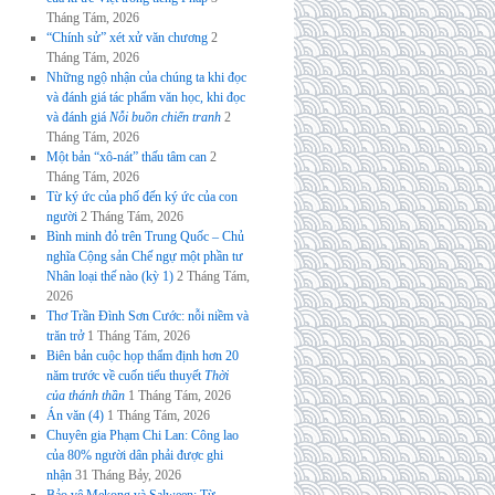
Tháng Tám, 2026
“Chính sử” xét xử văn chương
2
Tháng Tám, 2026
Những ngộ nhận của chúng ta khi đọc
và đánh giá tác phẩm văn học, khi đọc
và đánh giá
Nỗi buồn chiến tranh
2
Tháng Tám, 2026
Một bản “xô-nát” thấu tâm can
2
Tháng Tám, 2026
Từ ký ức của phố đến ký ức của con
người
2 Tháng Tám, 2026
Bình minh đỏ trên Trung Quốc – Chủ
nghĩa Cộng sản Chế ngự một phần tư
Nhân loại thế nào (kỳ 1)
2 Tháng Tám,
2026
Thơ Trần Đình Sơn Cước: nỗi niềm và
trăn trở
1 Tháng Tám, 2026
Biên bản cuộc họp thẩm định hơn 20
năm trước về cuốn tiểu thuyết
Thời
của thánh thần
1 Tháng Tám, 2026
Án văn (4)
1 Tháng Tám, 2026
Chuyên gia Phạm Chi Lan: Công lao
của 80% người dân phải được ghi
nhận
31 Tháng Bảy, 2026