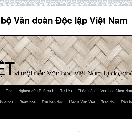
 bộ Văn đoàn Độc lập Việt Nam
Thơ
Nghiên cứu Phê bình
Tư liệu
Thảo luận
Văn học Miền Nam
k/Minds
Biếm họa
Thư bạn đọc
Media Văn Việt
Trao đổi
Trên k