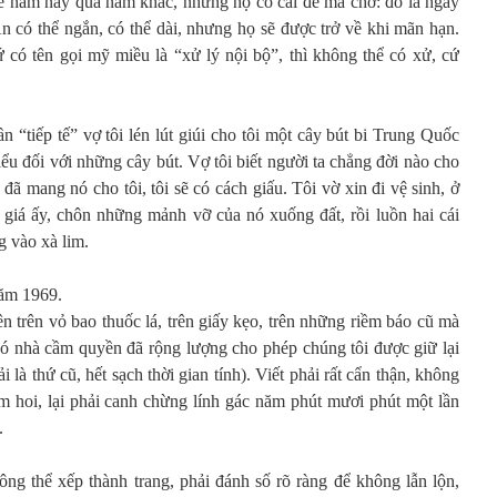
ể năm này qua năm khác, nhưng họ có cái để mà chờ: đó là ngày
Án có thể ngắn, có thể dài, nhưng họ sẽ được trở về khi mãn hạn.
hứ có tên gọi mỹ miều là “xử lý nội bộ”, thì không thể có xử, cứ
ần “tiếp tế” vợ tôi lén lút giúi cho tôi một cây bút bi Trung Quốc
u đối với những cây bút. Vợ tôi biết người ta chẳng đời nào cho
ã mang nó cho tôi, tôi sẽ có cách giấu. Tôi vờ xin đi vệ sinh, ở
ý giá ấy, chôn những mảnh vỡ của nó xuống đất, rồi luồn hai cái
g vào xà lim.
năm 1969.
ên trên vỏ bao thuốc lá, trên giấy kẹo, trên những riềm báo cũ mà
 đó nhà cầm quyền đã rộng lượng cho phép chúng tôi được giữ lại
 là thứ cũ, hết sạch thời gian tính). Viết phải rất cẩn thận, không
 hoi, lại phải canh chừng lính gác năm phút mươi phút một lần
.
ng thể xếp thành trang, phải đánh số rõ ràng để không lẫn lộn,