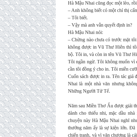
Hà Mậu Nhai cũng đọc một lèo, rồi 
– Anh không biết có một chỉ thị cấm
– Tôi biết.
– Vậy mà anh vẫn quyết định in?
Hà Mậu Nhai nói:
– Chừng nào chưa có trước mặt tôi 
không được in Vũ Thư Hiên thì tôi
bộ. Tôi in, và còn in tên Vũ Thư H
Tôi ngần ngừ. Tôi không muốn vì 
cần tôi đồng ý cho in. Tôi miễn cư
Cuốn sách được in ra. Tên tác giả
Nhai là một nhà văn nhưng khôn
Những Người Tử Tế.
Năm sau Miền Thơ Ấu được giải thư
dành cho thiếu nhi, mặc dầu nhà
chuyện này Hà Mậu Nhai nghĩ như tô
thưởng năm ấy là sự kiện lớn. Đã 
chiến tranh, và vì văn chương là cá