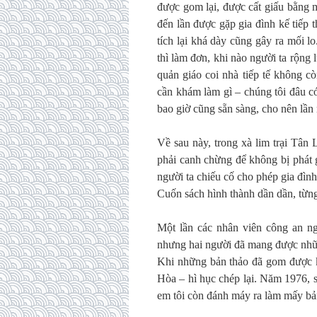
được gom lại, được cất giấu bằng 
đến lần được gặp gia đình kế tiếp t
tích lại khá dày cũng gây ra mối 
thì làm đơn, khi nào người ta rộng
quản giáo coi nhà tiếp tế không c
cần khám làm gì – chúng tôi đâu c
bao giờ cũng sẵn sàng, cho nên lần
Về sau này, trong xà lim trại Tân
phải canh chừng để không bị phát g
người ta chiếu cố cho phép gia đình
Cuốn sách hình thành dần dần, từng
Một lần các nhân viên công an ngh
nhưng hai người đã mang được những
Khi những bản thảo đã gom được 
Hòa – hì hục chép lại. Năm 1976, s
em tôi còn đánh máy ra làm mấy bả