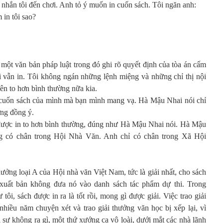
nhắn tôi đến chơi. Anh tỏ ý muốn in cuốn sách. Tôi ngăn anh:
 in tôi sao?
một văn bản pháp luật trong đó ghi rõ quyết định của tòa án cấm
 vẫn in. Tôi không ngán những lệnh miệng và những chỉ thị nội
iên to hơn bình thường nữa kia.
cuốn sách của mình mà bạn mình mang vạ. Hà Mậu Nhai nói chỉ
ỡng đồng ý.
 được in to hơn bình thường, đúng như Hà Mậu Nhai nói. Hà Mậu
g có chân trong Hội Nhà Văn. Anh chỉ có chân trong Xã Hội
ởng loại A của Hội nhà văn Việt Nam, tức là giải nhất, cho sách
 xuất bản không đưa nó vào danh sách tác phẩm dự thi. Trong
i, sách được in ra là tốt rồi, mong gì được giải. Việc trao giải
nhiều năm chuyện xét và trao giải thưởng văn học bị xếp lại, vì
i sự không ra gì, một thứ xướng ca vô loài, dưới mắt các nhà lãnh