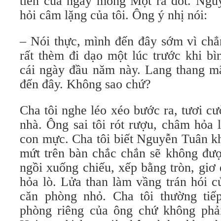
tiên của ngày mồng Một ra đốt. Ngu
hỏi câm lặng của tôi. Ông ý nhị nói:
– Nói thực, mình đến đây sớm vì chẳn
rất thèm đi dạo một lúc trước khi bì
cái ngày đầu năm này. Lang thang mã
đến đây. Không sao chứ?
Cha tôi nghe léo xéo bước ra, tươi c
nhà. Ông sai tôi rót rượu, châm hỏa
con mực. Cha tôi biết Nguyễn Tuân k
mứt trên bàn chắc chắn sẽ không đư
ngồi xuống chiếu, xếp bằng tròn, giơ 
hỏa lò. Lửa than làm vầng trán hói c
căn phòng nhỏ. Cha tôi thường tiế
phòng riêng của ông chứ không phả