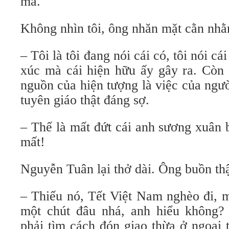
mà.
Không nhìn tôi, ông nhăn mặt cằn nhằ
– Tôi là tôi đang nói cái có, tôi nói cá
xúc mà cái hiện hữu ấy gây ra. Còn 
nguồn của hiện tượng là việc của ngư
tuyên giáo thật đáng sợ.
– Thế là mất đứt cái anh sương xuân 
mất!
Nguyễn Tuân lại thở dài. Ông buồn thậ
– Thiếu nó, Tết Việt Nam nghèo đi, 
một chút đâu nhá, anh hiểu không?
phải tìm cách đón giao thừa ở ngoại