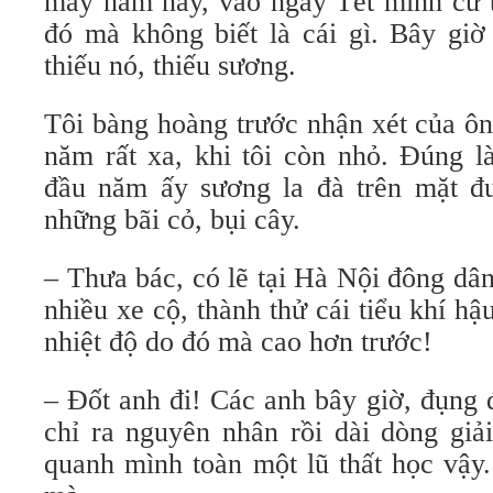
mấy năm nay, vào ngày Tết mình cứ th
đó mà không biết là cái gì. Bây giờ
thiếu nó, thiếu sương.
Tôi bàng hoàng trước nhận xét của ô
năm rất xa, khi tôi còn nhỏ. Ðúng 
đầu năm ấy sương la đà trên mặt đư
những bãi cỏ, bụi cây.
– Thưa bác, có lẽ tại Hà Nội đông dâ
nhiều xe cộ, thành thử cái tiểu khí hậ
nhiệt độ do đó mà cao hơn trước!
– Ðốt anh đi! Các anh bây giờ, đụng 
chỉ ra nguyên nhân rồi dài dòng giả
quanh mình toàn một lũ thất học vậy