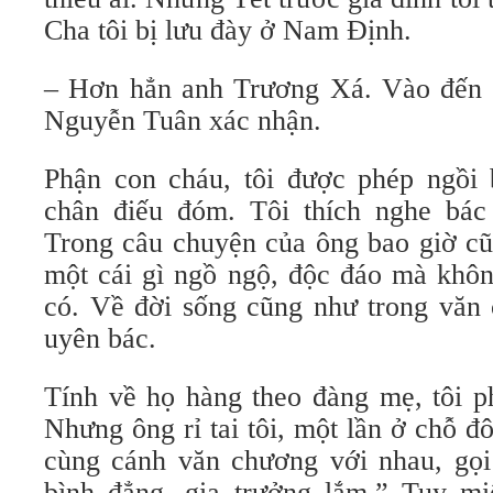
Cha tôi bị lưu đày ở Nam Ðịnh.
– Hơn hẳn anh Trương Xá. Vào đến c
Nguyễn Tuân xác nhận.
Phận con cháu, tôi được phép ngồi
chân điếu đóm. Tôi thích nghe bác
Trong câu chuyện của ông bao giờ cũ
một cái gì ngồ ngộ, độc đáo mà khôn
có. Về đời sống cũng như trong văn 
uyên bác.
Tính về họ hàng theo đàng mẹ, tôi p
Nhưng ông rỉ tai tôi, một lần ở chỗ đ
cùng cánh văn chương với nhau, gọi 
bình đẳng, gia trưởng lắm.” Tuy mi