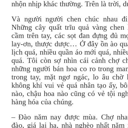
nhộn nhịp khác thường. Trên là trời, d
Và người người chen chúc nhau đ
Những cây quất trĩu quả vàng chen 
cầm trên tay, các sọt đan đựng đủ mọ
lay-ơn, thược dược… Ở đây ồn ào quá,
lịch quá, nhiều quần áo mới quá, nhi
quá. Tôi còn sợ nhìn cái cảnh chợ c
những người bán hoa co ro trong ma
trong tay, mặt ngơ ngác, lo âu chờ 
không khí vui vẻ quá nhân tạo ấy, b
nào, chậu hoa nào cũng có vẻ tội ngh
hàng hóa của chúng.
– Ðào năm nay được mùa. Chợ nha
đào, giá lại hạ, nhà nghèo nhất năm