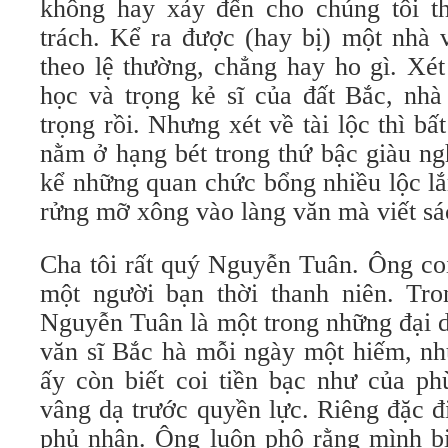
không hay xảy đến cho chúng tôi t
trách. Kể ra được (hay bị) một nhà 
theo lệ thường, chẳng hay ho gì. Xét
học và trọng kẻ sĩ của đất Bắc, nhà
trọng rồi. Nhưng xét về tài lộc thì b
nằm ở hạng bét trong thứ bậc giàu ng
kể những quan chức bổng nhiều lộc lắ
rửng mỡ xông vào làng văn mà viết sác
Cha tôi rất quý Nguyễn Tuân. Ông co
một người bạn thời thanh niên. Tro
Nguyễn Tuân là một trong những đại d
văn sĩ Bắc hà mỗi ngày một hiếm, nh
ấy còn biết coi tiền bạc như của ph
vâng dạ trước quyền lực. Riêng đặc 
phủ nhận. Ông luôn phô rằng mình bi