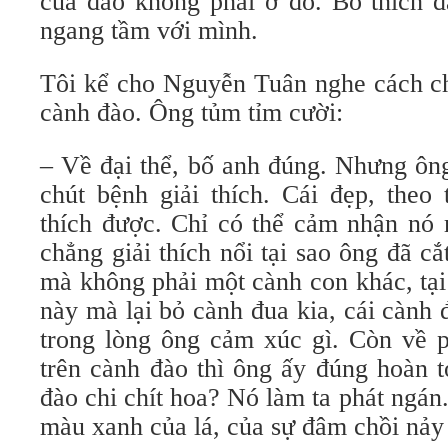
của đào không phải ở đó. Bố thích đ
ngang tầm với mình.
Tôi kể cho Nguyễn Tuân nghe cách ch
cành đào. Ông tủm tỉm cười:
– Về đại thể, bố anh đúng. Nhưng ôn
chút bệnh giải thích. Cái đẹp, theo 
thích được. Chỉ có thể cảm nhận nó 
chẳng giải thích nổi tại sao ông đã c
mà không phải một cành con khác, tại
này mà lại bỏ cành đua kia, cái cành 
trong lòng ông cảm xúc gì. Còn về 
trên cành đào thì ông ấy đúng hoàn 
đào chi chít hoa? Nó làm ta phát ngán
màu xanh của lá, của sự đâm chồi nảy 