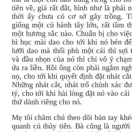
tiên về, giá rất đắt, hình như là phải
thời ấy chưa có cơ sở gây trồng. T
giống một củ hành tây lớn, rất tầm 
một hương sắc nào. Chuẩn bị cho việc 
hì hục mài dao cho tới khi nó bén đế
lưỡi dao mà thổi phù một cái thì sợi t
và đầu nhọn của nó thì chỉ vô ý chạ
ứa ra liền. Rồi ông còn phải ngắm ngh
nọ, cho tới khi quyết định đặt nhát cắ
Những nhát cắt, nhát trổ chính xác đ
tý, cho tới khi hài lòng đặt nó vào cái 
thứ dành riêng cho nó.
Mẹ tôi chăm chú theo dõi bàn tay khé
quanh củ thủy tiên. Bà cũng là người