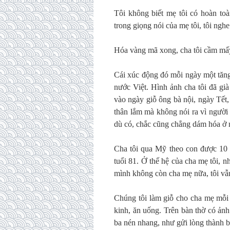
Tôi không biết mẹ tôi có hoàn toà
trong giọng nói của mẹ tôi, tôi ngh
Hóa vàng mã xong, cha tôi cầm mấy 
Cái xúc động đó mỗi ngày một tăng 
nước Việt. Hình ảnh cha tôi đã già 
vào ngày giỗ ông bà nội, ngày Tết,
thân lắm mà không nói ra vì ngườ
dù có, chắc cũng chẳng dám hóa ở n
Cha tôi qua Mỹ theo con được 10 n
tuổi 81. Ở thế hệ của cha mẹ tôi, 
mình không còn cha mẹ nữa, tôi vẫn
Chúng tôi làm giỗ cho cha mẹ mỗi n
kinh, ăn uống. Trên bàn thờ có ảnh
ba nén nhang, như gửi lòng thành b