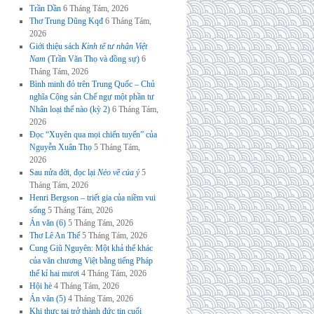
Trần Dần
6 Tháng Tám, 2026
Thơ Trung Dũng Kqđ
6 Tháng Tám,
2026
Giới thiệu sách
Kinh tế tư nhân Việt
Nam
(Trần Văn Thọ và đồng sự)
6
Tháng Tám, 2026
Bình minh đỏ trên Trung Quốc – Chủ
nghĩa Cộng sản Chế ngự một phần tư
Nhân loại thế nào (kỳ 2)
6 Tháng Tám,
2026
Đọc “Xuyên qua mọi chiến tuyến” của
Nguyễn Xuân Thọ
5 Tháng Tám,
2026
Sau nửa đời, đọc lại
Nẻo về của ý
5
Tháng Tám, 2026
Henri Bergson – triết gia của niềm vui
sống
5 Tháng Tám, 2026
Án văn (6)
5 Tháng Tám, 2026
Thơ Lê An Thế
5 Tháng Tám, 2026
Cung Giũ Nguyên: Một khả thể khác
của văn chương Việt bằng tiếng Pháp
thế kỉ hai mươi
4 Tháng Tám, 2026
Hội hè
4 Tháng Tám, 2026
Án văn (5)
4 Tháng Tám, 2026
Khi thực tại trở thành đức tin cuối