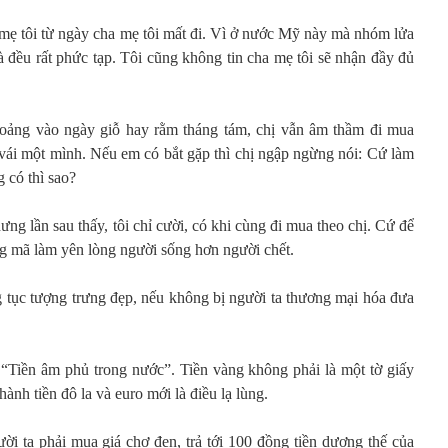
mẹ tôi từ ngày cha mẹ tôi mất đi. Vì ở nước Mỹ này mà nhóm lửa
 đều rất phức tạp. Tôi cũng không tin cha mẹ tôi sẽ nhận đầy đủ
hoảng vào ngày giỗ hay rằm tháng tám, chị vẫn âm thầm đi mua
ái một mình. Nếu em có bắt gặp thì chị ngập ngừng nói: Cứ làm
 có thì sao?
ưng lần sau thấy, tôi chỉ cười, có khi cùng đi mua theo chị. Cứ để
ng mã làm yên lòng người sống hơn người chết.
 tục tượng trưng đẹp,
nếu không bị người ta thương mại hóa đưa
“Tiền âm phủ trong nước”. Tiền vàng không phải là một tờ giấy
ành tiền đô la và euro mới là điều lạ lùng.
i ta phải mua giá chợ đen, trả tới 100 đồng tiền dương thế của