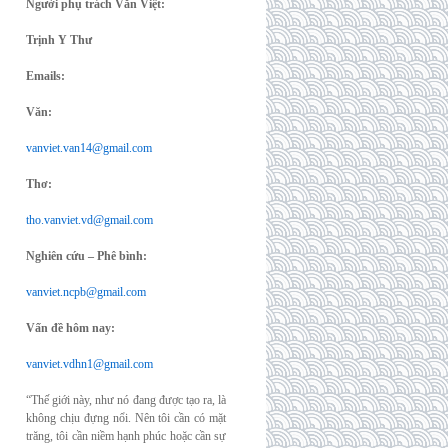
Người phụ trách Văn Việt:
Trịnh Y Thư
Emails:
Văn:
vanviet.van14@gmail.com
Thơ:
tho.vanviet.vd@gmail.com
Nghiên cứu – Phê bình:
vanviet.ncpb@gmail.com
Vấn đề hôm nay:
vanviet.vdhn1@gmail.com
“Thế giới này, như nó đang được tạo ra, là
không chịu đựng nổi. Nên tôi cần có mặt
trăng, tôi cần niềm hạnh phúc hoặc cần sự