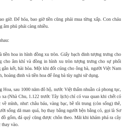
o giờ. Để hóa, bao giờ tiền cũng phải mua từng xấp. Con cháu
ng âm phủ phải càng nhiều.
nhau:
à tiền hoa in hình đồng xu tròn. Giấy bạch đinh tượng trưng cho
g cho âm khí và đồng in hình xu tròn tượng trưng cho sự phối
g gắn kết, hài hòa. Một khi đốt cúng cho ông bà, người Việt Nam
h, hoàng đinh và tiền hoa để ông bà tùy nghi sử dụng.
g Hoa, sau 1000 năm đô hộ, nước Việt thấm nhuần cả phong tục,
là xa (Nhà Chu, 1.122 trước Tây lịch) chỉ có vua quan khi chết có
c về mình, như: châu báu, vàng bạc, bề tôi trung (còn sống) thê,
gười sống dã man quá, họ thay bằng người bện bằng cỏ, gọi là Sơ
g đồ gốm, đá quý cũng được chôn theo. Mãi khi khám phá ra cây
 thay vào.