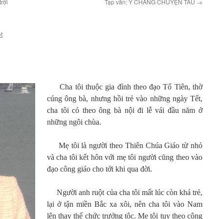
rời
Tạp văn: Y CHANG CHUYỆN TÀU
→
t
Cha tôi thuộc gia đình theo đạo Tổ Tiên, thờ
cúng ông bà, nhưng hồi trẻ vào những ngày Tết,
cha tôi có theo ông bà nội đi lễ vái đầu năm ở
những ngôi chùa.
Mẹ tôi là người theo Thiên Chúa Giáo từ nhỏ
và cha tôi kết hôn với mẹ tôi người cũng theo vào
đạo công giáo cho tới khi qua đời.
Người anh ruột của cha tôi mất lúc còn khá trẻ,
lại ở tận miền Bắc xa xôi, nên cha tôi vào Nam
lên thay thế chức trưởng tộc. Mẹ tôi tuy theo công