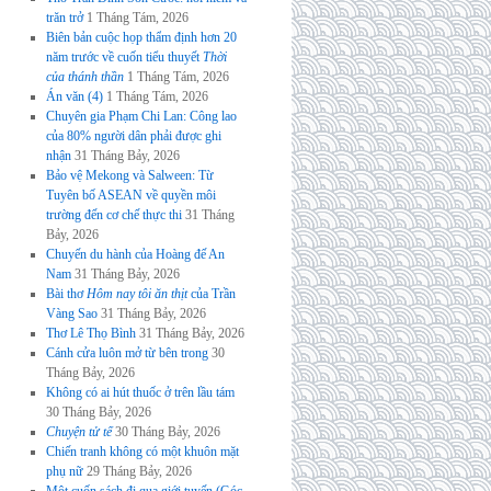
trăn trở
1 Tháng Tám, 2026
Biên bản cuộc họp thẩm định hơn 20
năm trước về cuốn tiểu thuyết
Thời
của thánh thần
1 Tháng Tám, 2026
Án văn (4)
1 Tháng Tám, 2026
Chuyên gia Phạm Chi Lan: Công lao
của 80% người dân phải được ghi
nhận
31 Tháng Bảy, 2026
Bảo vệ Mekong và Salween: Từ
Tuyên bố ASEAN về quyền môi
trường đến cơ chế thực thi
31 Tháng
Bảy, 2026
Chuyến du hành của Hoàng đế An
Nam
31 Tháng Bảy, 2026
Bài thơ
Hôm nay tôi ăn thịt
của Trần
Vàng Sao
31 Tháng Bảy, 2026
Thơ Lê Thọ Bình
31 Tháng Bảy, 2026
Cánh cửa luôn mở từ bên trong
30
Tháng Bảy, 2026
Không có ai hút thuốc ở trên lầu tám
30 Tháng Bảy, 2026
Chuyện tử tế
30 Tháng Bảy, 2026
Chiến tranh không có một khuôn mặt
phụ nữ
29 Tháng Bảy, 2026