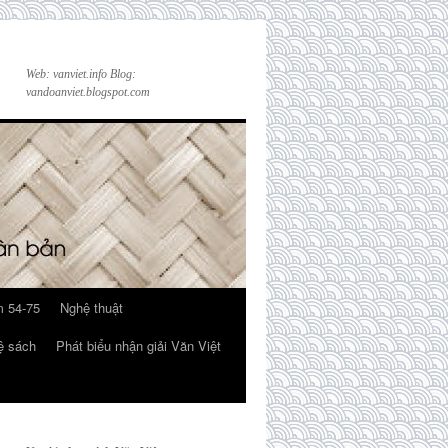
Web: vanviet.info Blog:
vandoanviet.blogspot.com
 54-75
Nghệ thuật
ệ sách
Phát biểu nhận giải Văn Việt