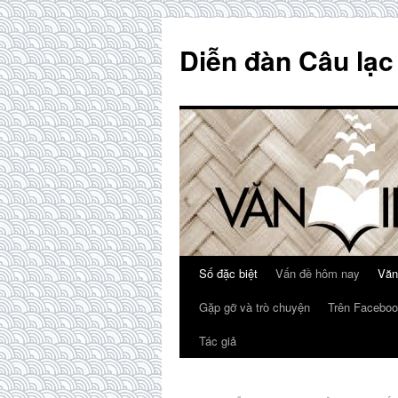
Skip
to
Diễn đàn Câu lạc
content
Số đặc biệt
Vấn đề hôm nay
Văn
Gặp gỡ và trò chuyện
Trên Faceboo
Tác giả