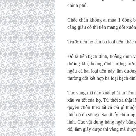
chính phủ.
Chắc chắn không ai mua 1 đồng ba
càng giàu có thì tiền mang đốt xuố
Trước tiên họ cần ba loại tiền khác 
Đó là tiền bạch đinh, hoàng đinh v
dương khí, hoàng đinh tượng trưn
ngẫu cả hai loại tiền này, âm dươn
thường đốt kết hợp ba loại bạch đin
Tục vàng mã này xuất phát từ Trun
xấu và tốt của họ. Từ thời xa thật 
quyền chôn theo tất cả cái gì thuộ
thiếp (còn sống). Sau thấy chôn n
linh. Các vật dụng hàng ngày bằn
dó, làm giấy được thì vàng mã được