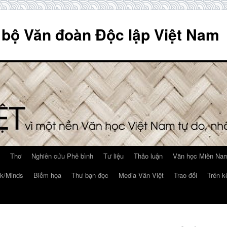
 bộ Văn đoàn Độc lập Việt Nam
Thơ
Nghiên cứu Phê bình
Tư liệu
Thảo luận
Văn học Miền Nam
k/Minds
Biếm họa
Thư bạn đọc
Media Văn Việt
Trao đổi
Trên k