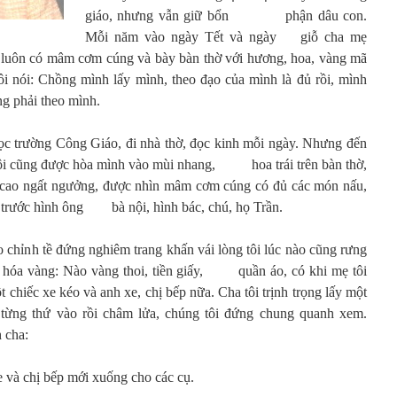
giáo, nhưng vẫn giữ bổn phận dâu con.
Mỗi năm vào ngày Tết và ngày giỗ cha mẹ
n luôn có mâm cơm cúng và bày bàn thờ với hương, hoa, vàng mã
i: Chồng mình lấy mình, theo đạo của mình là đủ rồi, mình
g phải theo mình.
 trường Công Giáo, đi nhà thờ, đọc kinh mỗi ngày. Nhưng đến
 tôi cũng được hòa mình vào mùi nhang, hoa trái trên bàn thờ,
ao ngất ngưởng, được nhìn mâm cơm cúng có đủ các món nấu,
 trước hình ông bà nội, hình bác, chú, họ Trần.
 chỉnh tề đứng nghiêm trang khấn vái lòng tôi lúc nào cũng rưng
ôi hóa vàng: Nào vàng thoi, tiền giấy, quần áo, có khi mẹ tôi
 chiếc xe kéo và anh xe, chị bếp nữa. Cha tôi trịnh trọng lấy một
 từng thứ vào rồi châm lửa, chúng tôi đứng chung quanh xem.
 cha:
 và chị bếp mới xuống cho các cụ.