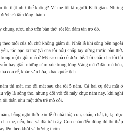
n tin thật như thế không? Vì mẹ tôi là người Kitô giáo. Nhưng
e được cả tấm lòng thành.
chung rượu nhỏ trên bàn thờ, rót lên đám tàn tro đó.
theo tuổi của tôi chứ không giảm đi. Nhất là khi sống bên ngoài
yếu, tóc bạc lơ thơ (vì cha tôi hói) chắp tay đứng trước bàn thờ,
 trong một ngôi nhà ở Mỹ sao mà cô đơn thế. Tôi chắc cha tôi tủi
i vốn hay giấu những cảm xúc trong lòng.Vàng mã ở đâu mà hóa,
hà con rể, khác văn hóa, khác quốc tịch.
ăm thì mất, mẹ tôi mất sau cha tôi 5 năm. Cả hai cụ đều mất ở
như vậy là sống thọ, nhưng đối với tôi mấy chục năm nay, khi nghĩ
 tủi thân như một đứa trẻ mồ côi.
ăm, bằng nghi thức xin lễ ở nhà thờ, con, cháu, chắt, tụ lại đọc
 cha mẹ, nến, hoa và đĩa trái cây. Con cháu đến đông đủ thì thắp
ay lên theo khói và hương thơm.