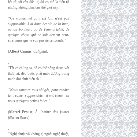
bất tử, tôi cần điều gì đó có thể là điên rồ
nhưng không phải của thế giới này.”
“Ce monde, tel qu’il est fait, n’est pas
supportable. J’ai donc besoin de la lune,
ou du
bonheur, ou de l’immortalité, de
quelque chose qui ne soit dement peut-
etre, mais qui
ne soit pas de ce monde.”
(
Albert Camus
,
Caligula
).
.
“Tất cả chúng ta, để có thể sống được với
thực tại, đều buộc phải nuôi dưỡng trong
mình đôi chút điên rồ.”
“Nous sommes tous obligés, pour rendre
la realite supportable, d’entretenir en
nous
quelques petites folies.”
(
Marcel Proust
,
À l’ombre des jeunes
filles en fleurs
)
.
“Nghệ thuật và không gì ngoài nghệ thuật,