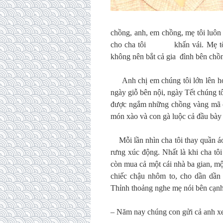
chồng, anh, em chồng, mẹ tôi luô
cho cha tôi khấn vái. Mẹ tôi nó
không nên bắt cả gia đình bên chồn
Anh chị em chúng tôi lớn lên học
ngày giỗ bên nội, ngày Tết chúng
được ngắm những chồng vàng mã c
món xào và con gà luộc cả đầu bày
Mỗi lần nhìn cha tôi thay quần áo
rưng xúc động. Nhất là khi cha t
còn mua cả một cái nhà ba gian, một
chiếc chậu nhôm to, cho dần dần
Thỉnh thoảng nghe mẹ nói bên cạnh
– Năm nay chúng con gửi cả anh xe