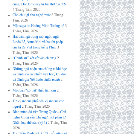
cùng: Đọc Brodsky từ bài thơ
Cô đơn
4 Tháng Tám, 2026
Còn chút gì cho nghệ thuật
3 Tháng
Tám, 2026
Một saga do Hoàng Minh Tường kể
3
Tháng Tám, 2026
Hai bản ngã trong một ngôn ngữ –
Linda Lê, Anna Moï và hai thi pháp
của kí ức Việt trong tiếng Pháp
3
Tháng Tám, 2026
“Chính sử” xét xử văn chương
2
Tháng Tám, 2026
Những ngộ nhận của chúng ta khi đọc
và đánh giá tác phẩm văn học, khi đọc
và đánh giá
Nỗi buồn chiến tranh
2
Tháng Tám, 2026
Một bản “xô-nát” thấu tâm can
2
Tháng Tám, 2026
Từ ký ức của phố đến ký ức của con
người
2 Tháng Tám, 2026
Bình minh đỏ trên Trung Quốc – Chủ
nghĩa Cộng sản Chế ngự một phần tư
Nhân loại thế nào (kỳ 1)
2 Tháng Tám,
2026
Thơ Trần Đình Sơn Cước: nỗi niềm và