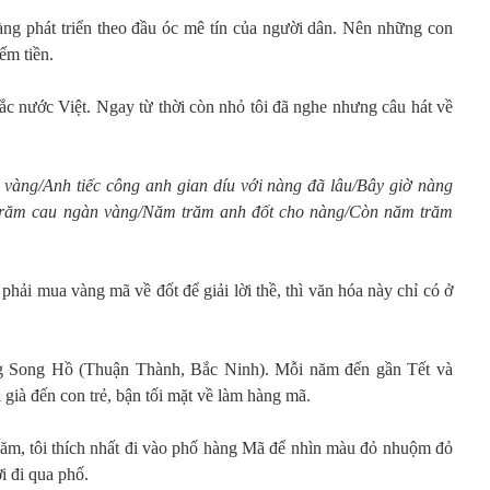
àng phát triển theo đầu óc mê tín của người dân. Nên những con
ếm tiền.
c nước Việt. Ngay từ thời còn nhỏ tôi đã nghe nhưng câu hát về
 vàng/Anh tiếc công anh gian díu với nàng đã lâu/Bây giờ nàng
trăm cau ngàn vàng/Năm trăm anh đốt cho nàng/Còn năm trăm
phải mua vàng mã về đốt để giải lời thề, thì văn hóa này chỉ có ở
g Song Hồ (Thuận Thành, Bắc Ninh). Mỗi năm đến gần Tết và
 già đến con trẻ, bận tối mặt về làm hàng mã.
ăm, tôi thích nhất đi vào phố hàng Mã để nhìn màu đỏ nhuộm đỏ
i đi qua phố.