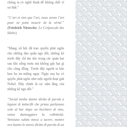
chúng ta có nghệ thuật để không chết vì
sự thật.”
“L’art et rien que l’art, nous avons l’art
pour ne point mourir de la vérité.”
(
Friedrich
Nietzsche
,
Le Crépuscule des
Idoles
)
.
“Mạng xã hội đã trao quyền phát ngôn
cho những đạo quân ngu dốt, những kẻ
trước đây chỉ tán dóc trong các quán bar
sau khi uống rượu mà không gây hại gì
cho cộng đồng. Trước đây người ta bảo
bọn họ im miệng ngay. Ngày nay họ có
quyền phát ngôn như một người đoạt giải
Nobel. Đây chính là sự xâm lăng của
những kẻ ngu dốt.”
“Social media danno diritto di parola a
legioni di imbecilli che prima parlavano
solo al
bar dopo un bicchiere di vino,
senza danneggiare la collettività.
Venivano subito messi a
tacere, mentre
ora hanno lo stesso diritto di parola di un