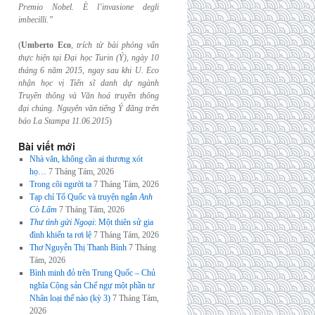
Premio Nobel. È l’invasione
degli
imbecilli.”
(
Umberto Eco
,
trích từ bài phỏng vấn
thực hiện tại Đại học Turin (Ý), ngày 10
tháng 6
năm 2015, ngay sau khi U. Eco
nhận học vị Tiến sĩ danh dự ngành
Truyền thông và
Văn hoá truyền thông
đại chúng. Nguyên văn tiếng Ý đăng trên
báo La Stampa
11.06.2015
)
Bài viết mới
Nhà văn, không cần ai thương xót
họ…
7 Tháng Tám, 2026
Trong cõi người ta
7 Tháng Tám, 2026
Tạp chí Tổ Quốc và truyện ngắn
Anh
Cò Lấm
7 Tháng Tám, 2026
Thư tình gửi Ngoại
: Một thiên sử gia
đình khiến ta rơi lệ
7 Tháng Tám, 2026
Thơ Nguyễn Thị Thanh Bình
7 Tháng
Tám, 2026
Bình minh đỏ trên Trung Quốc – Chủ
nghĩa Cộng sản Chế ngự một phần tư
Nhân loại thế nào (kỳ 3)
7 Tháng Tám,
2026