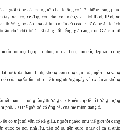
nào người sống có, mà người chết không có.Từ những trang phục
m tay, xe kéo, xe đạp, con chó, con mèo,v.v… tới IPod, IPad, xe
yện thường, họ còn hóa cả hình nhân của các ca sĩ đang ăn khách
ăn chơi chết trẻ.Ca sĩ càng nổi tiếng, giá càng cao. Giá cao tới
.
uốn tìm một bộ quân phục, mũ tai bèo, nón cối, dép râu, cũng
 đất nước đã thanh bình, không còn súng đạn nữa, ngồi hóa vàng
 dép của người lính như thế trong những ngày vào xuân ai không
 tôi rất mạnh, nhưng lòng thương cha khiến chị để trí tưởng tượng
 âm phủ. Cái thế giới đó có ông bà, cha mẹ mình đang ở.
Nếu có thật thì vẫn có kẻ giàu, người nghèo như thế giới tôi đang
 được xe hơi, nhà lầu, tiền đô la, tiền euro, ngay cả ca sĩ giúp