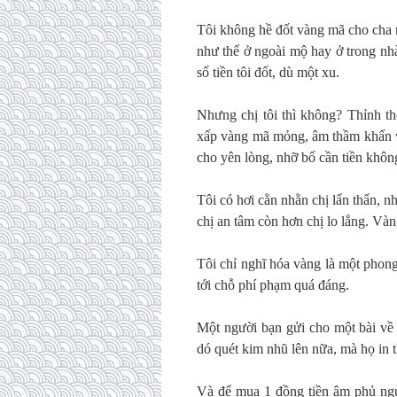
Tôi không hề đốt vàng mã cho cha 
như thế ở ngoài mộ hay ở trong nhà
số tiền tôi đốt, dù một xu.
Nhưng chị tôi thì không? Thỉnh t
xấp vàng mã mỏng, âm thầm khấn v
cho yên lòng, nhỡ bố cần tiền không
Tôi có hơi cằn nhằn chị lẩn thẩn, nh
chị an tâm còn hơn chị lo lắng. Và
Tôi chỉ nghĩ hóa vàng là một phong
tới chỗ phí phạm quá đáng.
Một người bạn gửi cho một bài về 
dó quét kim nhũ lên nữa, mà họ in th
Và để mua 1 đồng tiền âm phủ ngườ