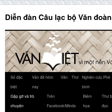
Skip
to
Diễn đàn Câu lạc bộ Văn đoàn
content
Số đặc
Vấn đề hôm
Văn
Thơ
Nghiên cứu Phê
biệt
nay
bình
Gặp gỡ và trò
Trên
Biếm
Thư 
chuyện
Facebook/Minds
họa
đọc