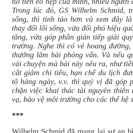
túi tiền eo hẹp của mình, nhiều người
Trong lúc đó, GS Wilhelm Schmid, tr
sống, thì tỉnh táo hơn và xem đây l
thay đổi lối sống, vừa đối phó hiệu qu
tăng, vừa góp phần gián tiếp giải qu
trường. Nghe thì có vẻ hoang đường,
thưởng lãm bài phỏng vấn. Và nếu qu
vài chuyện mà bài này nêu ra, như tiết
cắt giảm chi tiêu, hạn chế du lịch đ
tô hàng ngày, v.v. thì quý vị đã góp
chặn việc khai thác tài nguyên thiên
vạ, bảo vệ môi trường cho các thế hệ 
***
Wilhelm Schmid đã mang lại sự an bì