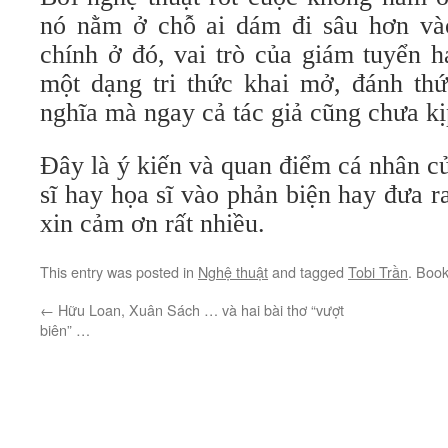
nó nằm ở chỗ ai dám đi sâu hơn và
chính ở đó, vai trò của giám tuyển h
một dạng tri thức khai mở, đánh th
nghĩa mà ngay cả tác giả cũng chưa kị
Đây là ý kiến và quan điểm cá nhân c
sĩ hay họa sĩ vào phản biện hay đưa 
xin cảm ơn rất nhiều.
This entry was posted in
Nghệ thuật
and tagged
Tobi Trần
. Boo
←
Hữu Loan, Xuân Sách … và hai bài thơ “vượt
biên” …