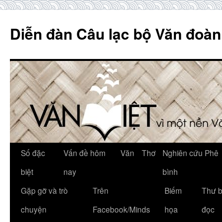
Skip
to
Diễn đàn Câu lạc bộ Văn đoàn
content
Số đặc
Vấn đề hôm
Văn
Thơ
Nghiên cứu Phê
biệt
nay
bình
Gặp gỡ và trò
Trên
Biếm
Thư 
chuyện
Facebook/Minds
họa
đọc