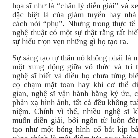
họa sĩ như là “chân lý diễn giải” và x
đặc biệt là của giám tuyển hay nh
cách nói “phụ”. Nhưng trong thực tế 
nghệ thuật có một sự thật rằng rất hi
sự hiểu trọn vẹn những gì họ tạo ra.
Sự sáng tạo tự thân nó không phải là m
một xung động giữa vô thức và tri t
nghệ sĩ biết và điều họ chưa từng bi
cọ chạm mặt toan hay khi cơ thể d
gian, nghệ sĩ vận hành bằng ký ức, c
phản xạ hình ảnh, tất cả đều không t
niệm. Chính vì thế, nhiều nghệ sĩ 
muốn diễn giải, bởi ngôn từ luôn đế
tạo như một bóng hình cố bắt kịp bả