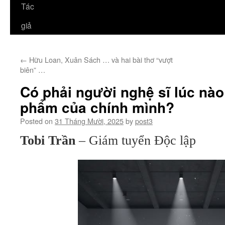
Tác
giả
←
Hữu Loan, Xuân Sách … và hai bài thơ “vượt
biên” …
Có phải người nghệ sĩ lúc nào
phẩm của chính mình?
Posted on
31 Tháng Mười, 2025
by
post3
Tobi Trần
– Giám tuyển Độc lập