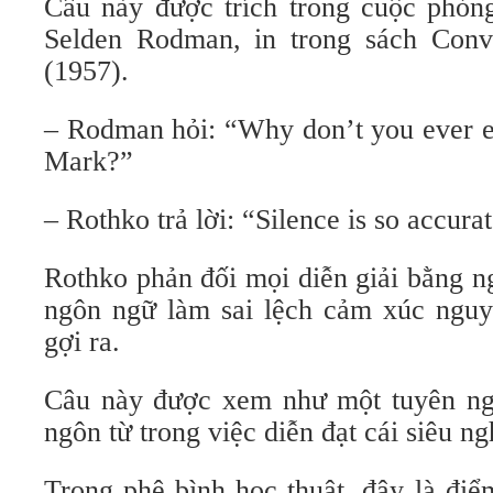
Câu này được trích trong cuộc phỏn
Selden Rodman, in trong sách Conver
(1957).
– Rodman hỏi: “Why don’t you ever ex
Mark?”
– Rothko trả lời: “Silence is so accurat
Rothko phản đối mọi diễn giải bằng ng
ngôn ngữ làm sai lệch cảm xúc ngu
gợi ra.
Câu này được xem như một tuyên ng
ngôn từ trong việc diễn đạt cái siêu n
Trong phê bình học thuật, đây là điể