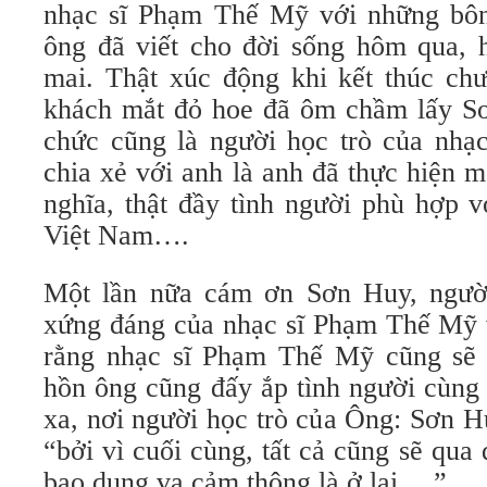
nhạc sĩ Phạm Thế Mỹ với những bôn
ông đã viết cho đời sống hôm qua,
mai. Thật xúc động khi kết thúc chư
khách mắt đỏ hoe đã ôm chầm lấy Sơ
chức cũng là người học trò của nh
chia xẻ với anh là anh đã thực hiện m
nghĩa, thật đầy tình người phù hợp v
Việt Nam….
Một lần nữa cám ơn Sơn Huy, người 
xứng đáng của nhạc sĩ Phạm Thế Mỹ v
rằng nhạc sĩ Phạm Thế Mỹ cũng sẽ 
hồn ông cũng đấy ắp tình người cùng
xa, nơi người học trò của Ông: Sơn 
“bởi vì cuối cùng, tất cả cũng sẽ qua 
bao dung va cảm thông là ở lại….”