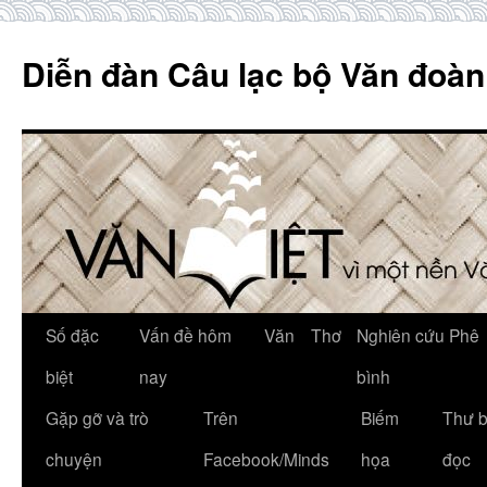
Skip
to
Diễn đàn Câu lạc bộ Văn đoàn
content
Số đặc
Vấn đề hôm
Văn
Thơ
Nghiên cứu Phê
biệt
nay
bình
Gặp gỡ và trò
Trên
Biếm
Thư 
chuyện
Facebook/Minds
họa
đọc