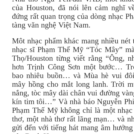
của Houston, đã nói lên cảm nghĩ về
đứng rất quan trọng của dòng nhạc P
tàng văn nghệ Việt Nam.
Môt nhạc phẩm khác mang nhiều nét t
nhạc sĩ Phạm Thế Mỹ “Tóc Mây” mà
Thọ/Houston từng viết rằng “Ông, 
hơn Trịnh Công Sơn một bước… Trời
bao nhiêu buồn… và Mùa hè vui đôi
mây hồng cho mắt long lanh. Trời 
nắng, tòc mây dài chân vui đường và
kín tim tôi…” Và nhà báo Nguyễn Phi
Phạm Thế Mỹ không chỉ là một nhạc 
thơ, một nhà thơ rất lãng mạn… và n
gửi đến với tiếng hát mang âm hưởng 