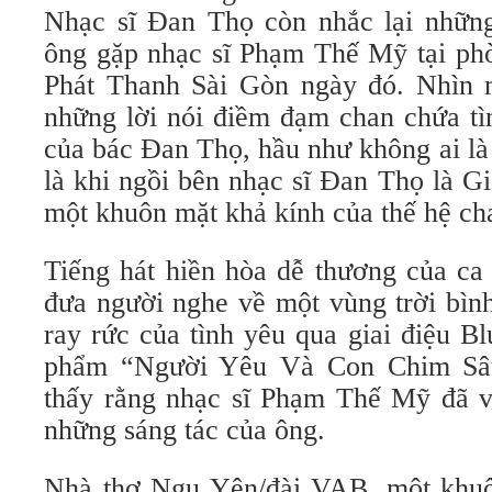
Nhạc sĩ Đan Thọ còn nhắc lại nhữn
ông gặp nhạc sĩ Phạm Thế Mỹ tại phò
Phát Thanh Sài Gòn ngày đó. Nhìn m
những lời nói điềm đạm chan chứa tìn
của bác Đan Thọ, hầu như không ai là
là khi ngồi bên nhạc sĩ Đan Thọ là 
một khuôn mặt khả kính của thế hệ ch
Tiếng hát hiền hòa dễ thương của ca
đưa người nghe về một vùng trời bìn
ray rức của tình yêu qua giai điệu B
phẩm “Người Yêu Và Con Chim Sâu
thấy rằng nhạc sĩ Phạm Thế Mỹ đã vi
những sáng tác của ông.
Nhà thơ Ngu Yên/đài VAB, môt khuô