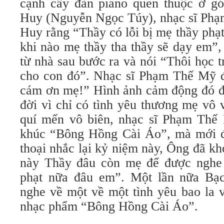
cạnh cây đàn piano quen thuộc ở gó
Huy (Nguyễn Ngọc Túy), nhạc sĩ Phạ
Huy rằng “Thầy có lỗi bị mẹ thầy phạ
khi nào mẹ thầy tha thầy sẽ dạy em”
từ nhà sau bước ra và nói “Thôi học t
cho con đó”. Nhạc sĩ Phạm Thế Mỹ 
cám ơn mẹ!” Hình ảnh cảm động đó đ
đời vì chỉ có tình yêu thương mẹ vô 
quí mến vô biên, nhạc sĩ Phạm Thế
khúc “Bông Hồng Cài Áo”, mà mới đ
thoại nhắc lại kỷ niệm này, Ông đã kh
này Thầy đâu còn mẹ để được nghe 
phạt nữa đâu em”. Một lần nữa Bạ
nghe về một về một tình yêu bao la 
nhạc phẩm “Bông Hồng Cài Áo”.