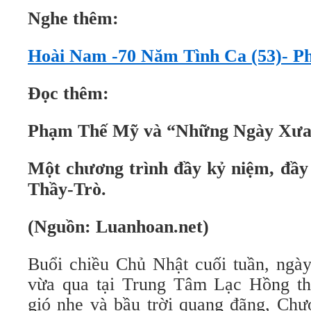
Nghe
t
hêm:
Hoài Nam -70 Năm Tình Ca (53)- 
Đọc
t
hêm:
Phạm Thế Mỹ và “Những Ngày Xưa
Một
c
hương
t
rình đầy kỷ niệm, đầy
Thầy-Trò.
(Nguồn: Luanhoan.net)
Buổi chiều Chủ Nhật cuối tuần, ngà
vừa qua tại Trung Tâm Lạc Hồng th
gió nhẹ và bầu trời quang đãng, Ch