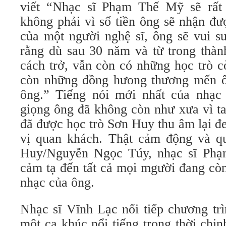
viết “Nhạc sĩ Phạm Thế Mỹ sẽ rấ
không phải vì số tiền ông sẽ nhận đư
của một người nghệ sĩ, ông sẽ vui sư
rằng dù sau 30 năm và từ trong thàn
cách trở, vẫn còn có những học trò c
còn những đồng hưong thương mến ô
ông.” Tiếng nói mới nhất của nhạ
giọng ông đã không còn như xưa vì t
đã được học trò Sơn Huy thu âm lại đ
vị quan khách. Thật cảm động và q
Huy/Nguyễn Ngọc Túy, nhạc sĩ Phạ
cảm tạ đến tất cả mọi mgười đang cò
nhạc của ông.
Nhạc sĩ Vĩnh Lạc nối tiếp chương trì
một ca khúc nổi tiếng trong thời chi