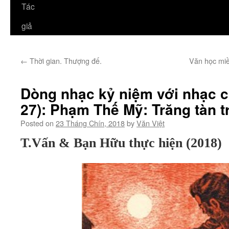
Tác
giả
←
Thời gian. Thượng đế.
Văn học miề
Dòng nhạc kỷ niệm với nhạc 
27): Phạm Thế Mỹ: Trăng tàn t
Posted on
23 Tháng Chín, 2018
by
Văn Việt
T.Vấn & Bạn Hữu thực hiện (2018)