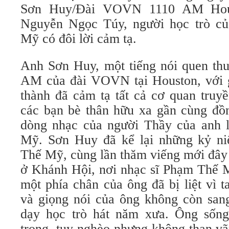
Sơn Huy/Đài VOVN 1110 AM Hous
Nguyễn Ngọc Túy, người học trò c
Mỹ có đôi lời cảm tạ.
Anh Sơn Huy, một tiếng nói quen thu
AM của đài VOVN tại Houston, với 
thành đã cảm tạ tất cả cơ quan truy
các bạn bè thân hữu xa gần cùng đ
dòng nhạc của người Thầy của anh 
Mỹ. Sơn Huy đã kể lại những kỷ ni
Thế Mỹ, cùng lần thăm viếng mới đây 
ở Khánh Hội, nơi nhạc sĩ Phạm Thế M
một phía chân của ông đã bị liệt vì 
và giọng nói của ông không còn san
dạy học trò hát năm xưa. Ông sống
trọng, tuy nghèo nhưng không than vã