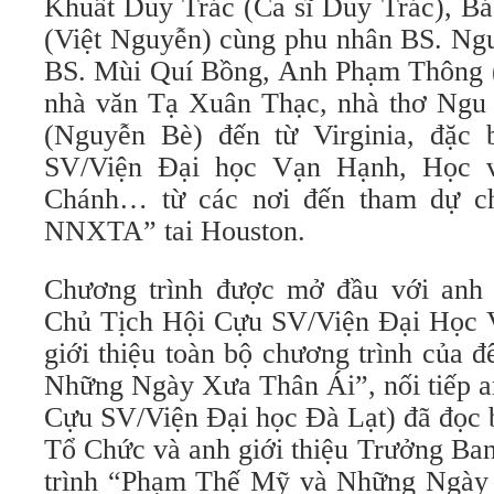
Khuất Duy Trác (Ca sĩ Duy Trác), B
(Việt Nguyễn) cùng phu nhân BS. Ng
BS. Mùi Quí Bồng, Anh Phạm Thông 
nhà văn Tạ Xuân Thạc, nhà thơ Ngu
(Nguyễn Bè) đến từ Virginia, đặc 
SV/Viện Đại học Vạn Hạnh, Học 
Chánh… từ các nơi đến tham dự c
NNXTA” tai Houston.
Chương trình được mở đầu với an
Chủ Tịch Hội Cựu SV/Viện Đại Học 
giới thiệu toàn bộ chương trình của
Những Ngày Xưa Thân Ái”, nối tiếp a
Cựu SV/Viện Đại học Đà Lạt) đã đọc
Tổ Chức và anh giới thiệu Trưởng Ba
trình “Phạm Thế Mỹ và Những Ngày 