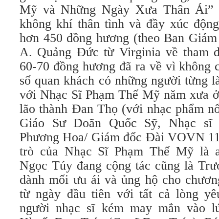
Mỹ và Những Ngày Xưa Thân Ái” đ
không khí thân tình và đầy xúc động
hơn 450 đồng hương (theo Ban Giám
A. Quảng Đức từ Virginia về tham 
60-70 đồng hương đã ra về vì không 
số quan khách có những người từng là
với Nhạc Sĩ Phạm Thế Mỹ năm xưa ở
lão thành Đan Thọ (với nhạc phẩm nổ
Giáo Sư Doãn Quốc Sỹ, Nhạc sĩ
Phương Hoa/ Giám đốc Đài VOVN 111
trò của Nhạc Sĩ Phạm Thế Mỹ là 
Ngọc Túy đang cộng tác cũng là Tr
dành mối ưu ái và ủng hộ cho chươ
từ ngày đầu tiên với tất cả lòng 
người nhạc sĩ kém may mắn vào lú