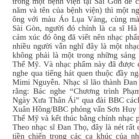
trong một bệnh viện tại Sài Gòn để 
năm và tên của bệnh viện) thì một n
ông với màu Áo Lụa Vàng, cùng màu
Sài Gòn, người đó chính là ca sĩ 
cảm xúc đó ông đã viết nên nhạc p
nhiều người vẫn nghĩ đây là một nhạ
không phải là một trong những sáng 
Thế Mỹ. Và nhạc phẩm này đã được 
nghe qua tiếng hát quen thuộc đầy ng
Mimi Nguyễn. Nhạc sĩ lão thành Đan 
rằng: Bác nghe “Chương trình Ph
Ngày Xưa Thân Ái” qua đài BBC các
Xuân Hồng/BBC phỏng vấn Sơn Huy v
Thế Mỹ và kết thúc bằng chính nhạc
Theo nhạc sĩ Đan Thọ, đây là nét rất đ
tiền chiến trong các ca khúc của 