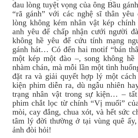
đau lòng tuyệt vọng của ông Bầu gánh
“rã gánh” với các nghệ sĩ thân yêu 
lòng không kém nhân vật kép chính
anh yêu để chấp nhận cưới người đ
không hề yêu để cứu tính mạng ng
gánh hát… Có đến hai motif “bán thâ
một kép một đào –, song không hề t
nhàm chán, mà mỗi lần một tình huốn
đặt ra và giải quyết hợp lý một cách
kiện phim diễn ra, dù ngẫu nhiên hay
trạng nhân vật trong sự kiện… – tấ
phim chắt lọc từ chính “Vị muối” củ
mòi, cay đắng, chua xót, và hết sức c
tâm lý đời thường ở tại vùng quê ấy,
ảnh đòi hỏi!