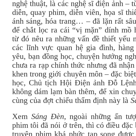
nghệ thuật, là các nghệ sĩ điện ảnh – t
diễn, quay phim, diễn viên, họa sĩ t
ánh sáng, hóa trang… – đã lặn rất sâ
để chắt lọc ra cái “vị mặn” dính mồ 
từ đó nêu ra những vấn đề thiết yếu 
các lĩnh vực quan hệ gia đình, hàng
yêu, bạn đồng học, chuyện hướng n
chưa ra rạp chính thức nhưng đã nhận
khen trong giới chuyên môn – đặc biệt
học, Chủ tịch Hội Điện ảnh Đỗ Lệnh
không dám lạm bàn thêm, để xin chuy
cùng của đợt chiếu thẩm định này là
S
Xem
Sáng Đèn
, ngoài những ấn tư
phim tôi đã nói ở trên, thì có điều đặc
truyện phim khá phức tạp song được 