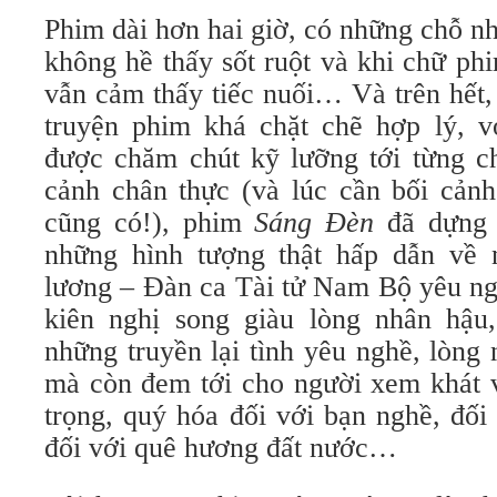
Phim dài hơn hai giờ, có những chỗ n
không hề thấy sốt ruột và khi chữ ph
vẫn cảm thấy tiếc nuối… Và trên hết,
truyện phim khá chặt chẽ hợp lý, v
được chăm chút kỹ lưỡng tới từng chi
cảnh chân thực (và lúc cần bối cản
cũng có!), phim
Sáng Đèn
đã dựng 
những hình tượng thật hấp dẫn về 
lương – Đàn ca Tài tử Nam Bộ yêu ng
kiên nghị song giàu lòng nhân hậu
những truyền lại tình yêu nghề, lòn
mà còn đem tới cho người xem khát v
trọng, quý hóa đối với bạn nghề, đối
đối với quê hương đất nước…