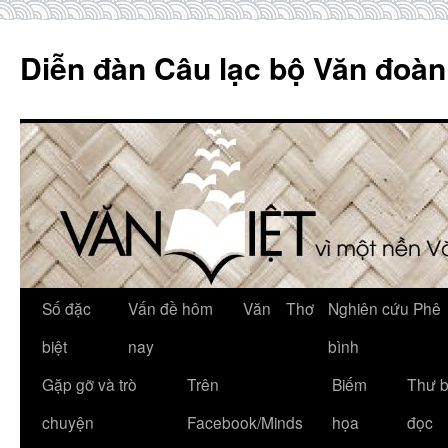
Skip
to
Diễn đàn Câu lạc bộ Văn đoàn
content
Số đặc
Vấn đề hôm
Văn
Thơ
Nghiên cứu Phê
biệt
nay
bình
Gặp gỡ và trò
Trên
Biếm
Thư 
chuyện
Facebook/Minds
họa
đọc