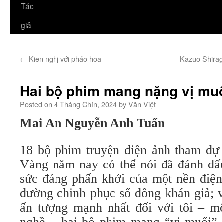
Tác
giả
←
Kiến nghị với pháo hoa
Kazuo Shirag
Hai bộ phim mang nặng vị muố
Posted on
4 Tháng Chín, 2024
by
Văn Việt
Mai An Nguyễn Anh Tuấn
18 bộ phim truyện điện ảnh tham dự 
Vàng năm nay có thể nói đã đánh dấu
sức đáng phấn khởi của một nền điện
đường chinh phục số đông khán giả; 
ấn tượng mạnh nhất đối với tôi – m
nghề – hai bộ phim mang “vị muối” 