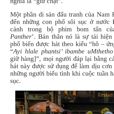
nghĩa là “giữ chặt”.
Một phần di sản đấu tranh của Nam P
đến những con phố sôi sục ở nước 
cảnh trong bộ phim bom tấn củ
Panther
’. Bản thân nó là sự tái hiện
phổ biến được hát theo kiểu “hô – ứ
“
Ayi hlale phantsi’ ibambe uMtheth
giữ hàng]”, mọi người đáp lại bằng cá
hát này được sử dụng để làm dịu cơn th
những người biểu tình khi cuộc tuần 
sục.