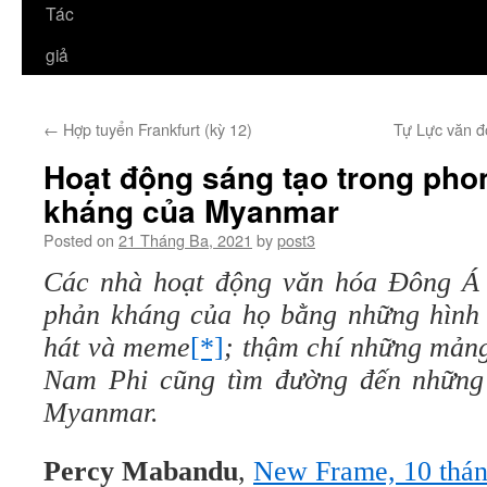
Tác
giả
←
Hợp tuyển Frankfurt (kỳ 12)
Tự Lực văn đ
Hoạt động sáng tạo trong pho
kháng của Myanmar
Posted on
21 Tháng Ba, 2021
by
post3
Các nh
à hoạt động
văn hóa Đông 
phản
kháng của họ
bằng những hình 
hát và meme
[*]
;
thậm chí
những mản
Nam Phi cũng tìm đường đến những
Myanmar.
Percy Mabandu
,
New Frame, 10 thá