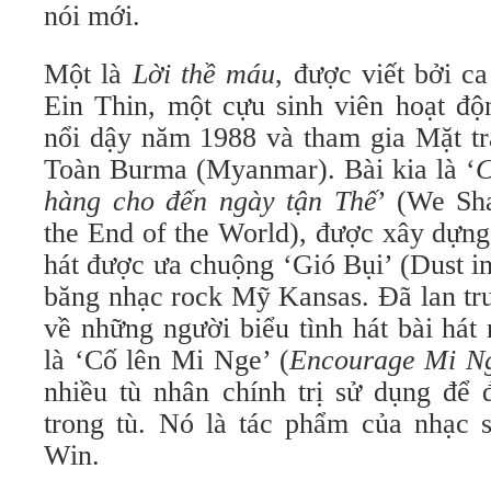
nói mới.
Một là
Lời thề máu
, được viết bởi c
Ein Thin, một cựu sinh viên hoạt độ
nổi dậy năm 1988 và tham gia Mặt tr
Toàn Burma (Myanmar). Bài kia là ‘
C
hàng cho đến ngày tận Thế
’ (We Sha
the End of the World), được xây dựng 
hát được ưa chuộng ‘Gió Bụi’ (Dust
băng nhạc rock Mỹ Kansas. Đã lan tru
về những người biểu tình hát bài hát 
là ‘Cố lên Mi Nge’ (
Encourage Mi N
nhiều tù nhân chính trị sử dụng để 
trong tù. Nó là tác phẩm của nhạc 
Win.