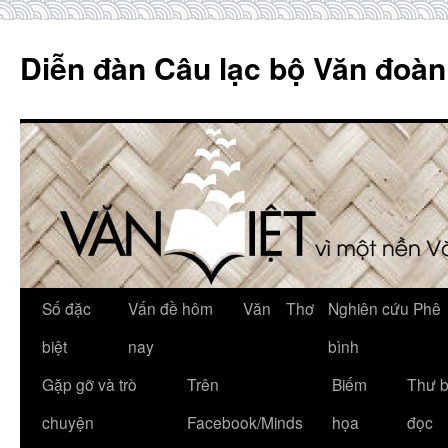
Skip
to
Diễn đàn Câu lạc bộ Văn đoàn
content
Số đặc
Vấn đề hôm
Văn
Thơ
Nghiên cứu Phê
biệt
nay
bình
Gặp gỡ và trò
Trên
Biếm
Thư 
chuyện
Facebook/Minds
họa
đọc