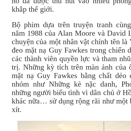
nó đã được thu hút vào nhiều phong
khắp thế giới.
Bộ phim dựa trên truyện tranh cù
năm 1988 của Alan Moore và David L
chuyện của một nhân vật chính tên là
đeo mặt nạ Guy Fawkes trong chiến dị
các thành viên quyền lực và tham nhũ
trị. Những kỳ tích trên màn ảnh của 
mặt nạ Guy Fawkes bằng chất dẻo 
nhóm như Những kẻ nặc danh, Pho
những người biểu tình vì dân chủ ở H
khác nữa… sử dụng rộng rãi như một 
xít.