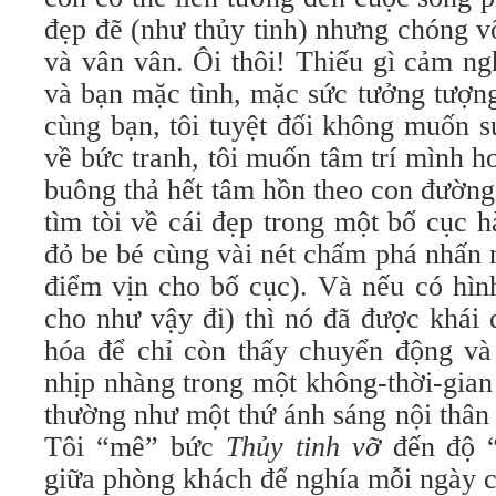
đẹp đẽ (như thủy tinh) nhưng chóng v
và vân vân. Ôi thôi! Thiếu gì cảm ng
và bạn mặc tình, mặc sức tưởng tượng
cùng bạn, tôi tuyệt đối không muốn s
về bức tranh, tôi muốn tâm trí mình h
buông thả hết tâm hồn theo con đường
tìm tòi về cái đẹp trong một bố cục 
đỏ be bé cùng vài nét chấm phá nhấn 
điểm vịn cho bố cục). Và nếu có hình
cho như vậy đi) thì nó đã được khái 
hóa để chỉ còn thấy chuyển động và 
nhịp nhàng trong một không-thời-gian
thường như một thứ ánh sáng nội thân l
Tôi “mê” bức
Thủy tinh vỡ
đến độ “
giữa phòng khách để nghía mỗi ngày c