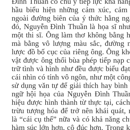
Đình Thuần có chủ ý tiếp lực khả năn
hầu biểu hiện những cảm xúc, cảm
ngoài đường biên của ý thức hằng n
đó, Nguyễn Đình Thuần là họa sĩ như
một thi sĩ. Ông làm thơ không bằng 
mà bằng vô lượng màu sắc, đường n
lược đồ bố cục của riêng ông. Ông kh
vật được ông thổi bùa phép tiếp nạp
trữ tình và hình như đều được biểu đạ
cái nhìn có tính vô ngôn, như một côn
sử dụng văn tự để giải thích hay bìn
ngữ hội họa của Nguyễn Đình Thuần
hiệu được hình thành từ thực tại, các
trừu tượng hóa để trở nên khái quát,
là “cái cụ thể” nữa và có khả năng c
hàm súc lớn hơn, cô đúc hơn. Trong k