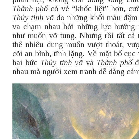
Thành phố
có vẻ “khốc liệt” hơn, c
Thủy tinh vỡ
do những khối màu đậm 
va chạm nhau bởi những lực hướng 
như muốn vỡ tung. Nhưng rồi tất cả 
thế nhiêu dung muốn vượt thoát, vượ
cõi an bình, tĩnh lặng. Về mặt bố cục
hai bức
Thủy tinh vỡ
và
Thành phố
đ
nhau mà người xem tranh dễ dàng cảm