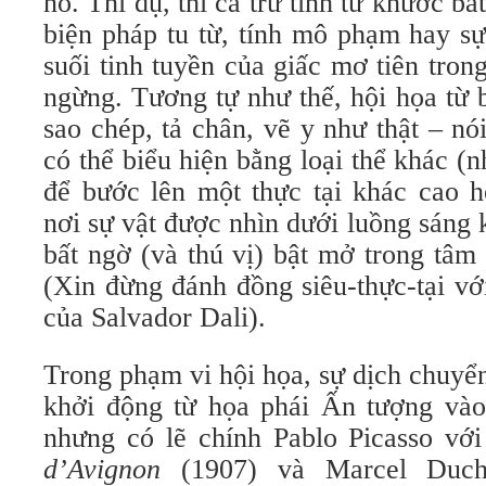
nó. Thí dụ, thi ca trữ tình từ khước bất
biện pháp tu từ, tính mô phạm hay sự
suối tinh tuyền của giấc mơ tiên tro
ngừng. Tương tự như thế, hội họa từ 
sao chép, tả chân, vẽ y như thật – nó
có thể biểu hiện bằng loại thể khác (
để bước lên một thực tại khác cao hơ
nơi sự vật được nhìn dưới luồng sáng
bất ngờ (và thú vị) bật mở trong tâm
(Xin đừng đánh đồng siêu-thực-tại vớ
của Salvador Dali).
Trong phạm vi hội họa, sự dịch chuyể
khởi động từ họa phái Ấn tượng vào
nhưng có lẽ chính Pablo Picasso vớ
d’Avignon
(1907) và Marcel Duc