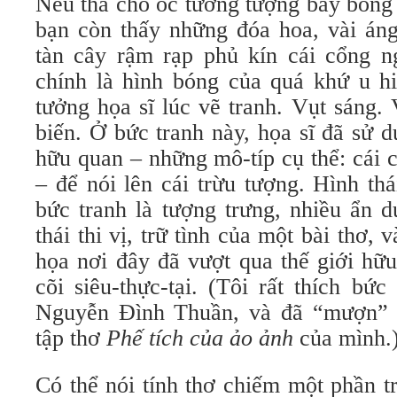
Nếu thả cho óc tưởng tượng bay bổng 
bạn còn thấy những đóa hoa, vài án
tàn cây rậm rạp phủ kín cái cổng n
chính là hình bóng của quá khứ u hi
tưởng họa sĩ lúc vẽ tranh. Vụt sáng. 
biến. Ở bức tranh này, họa sĩ đã sử 
hữu quan – những mô-típ cụ thể: cái 
– để nói lên cái trừu tượng. Hình th
bức tranh là tượng trưng, nhiều ẩn 
thái thi vị, trữ tình của một bài thơ, 
họa nơi đây đã vượt qua thế giới hữu
cõi siêu-thực-tại. (Tôi rất thích bứ
Nguyễn Đình Thuần, và đã “mượn” n
tập thơ
Phế tích của ảo ảnh
của mình.
Có thể nói tính thơ chiếm một phần t