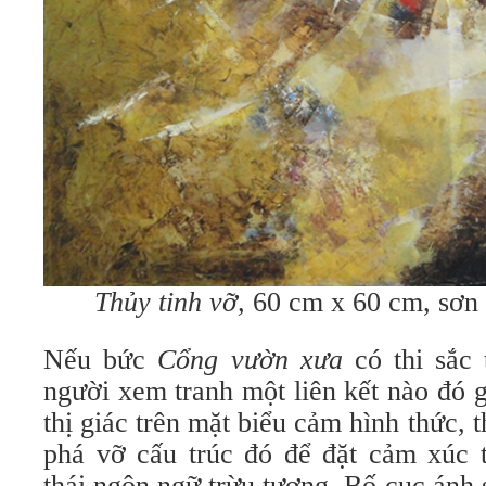
Thủy tinh vỡ,
60 cm x 60 cm, sơn 
Nếu bức
Cổng vườn xưa
có thi sắc 
người xem tranh một liên kết nào đó gi
thị giác trên mặt biểu cảm hình thức, 
phá vỡ cấu trúc đó để đặt cảm xúc 
thái ngôn ngữ trừu tượng. Bố cục ánh