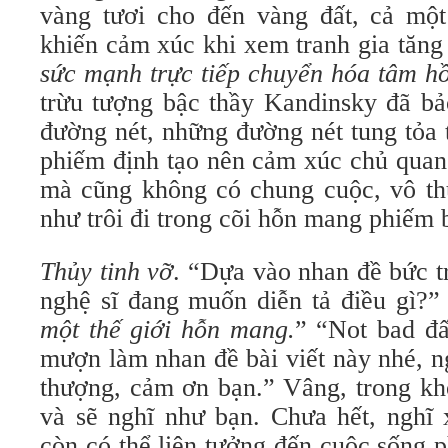
vàng tươi cho đến vàng đất, cả mộ
khiến cảm xúc khi xem tranh gia tăng
sức mạnh trực tiếp chuyển hóa tâm h
trừu tượng bậc thầy Kandinsky đã bảo
đường nét, những đường nét tung tỏa
phiếm định tạo nên cảm xúc chủ quan
mà cũng không có chung cuộc, vô th
như trôi đi trong cõi hỗn mang phiếm 
Thủy tinh vỡ
. “Dựa vào nhan đề bức t
nghệ sĩ đang muốn diễn tả điều gì?”
một thế giới hỗn mang.
” “Not bad đấ
mượn làm nhan đề bài viết này nhé, ng
thượng, cảm ơn bạn.” Vâng, trong kh
và sẽ nghĩ như bạn. Chưa hết, nghĩ 
còn có thể liên tưởng đến cuộc sống 