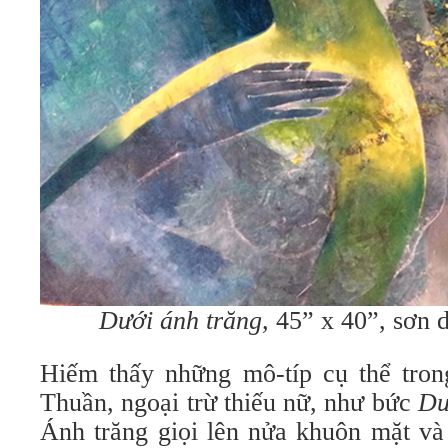
Dưới ánh trăng,
45” x 40”, sơn 
Hiếm thấy những mô-típ cụ thể tro
Thuần, ngoại trừ thiếu nữ, như bức
Dư
Ánh trăng giọi lên nửa khuôn mặt và