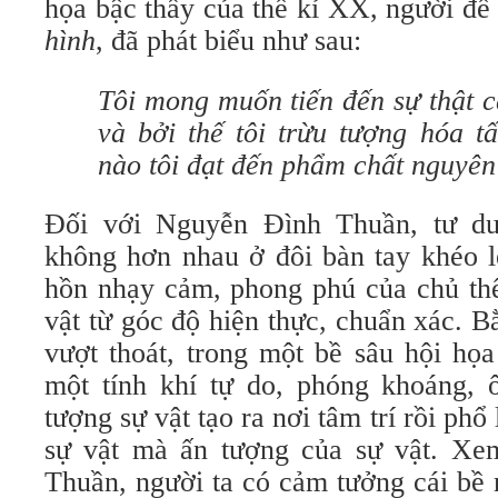
họa bậc thầy của thế kỉ XX, người đề
hình
, đã phát biểu như sau:
Tôi mong muốn tiến đến sự thật c
và bởi thế tôi trừu tượng hóa t
nào tôi đạt đến phẩm chất nguyên 
Đối với Nguyễn Đình Thuần, tư d
không hơn nhau ở đôi bàn tay khéo l
hồn nhạy cảm, phong phú của chủ thể
vật từ góc độ hiện thực, chuẩn xác. 
vượt thoát, trong một bề sâu hội họ
một tính khí tự do, phóng khoáng, 
tượng sự vật tạo ra nơi tâm trí rồi ph
sự vật mà ấn tượng của sự vật. Xe
Thuần, người ta có cảm tưởng cái bề 