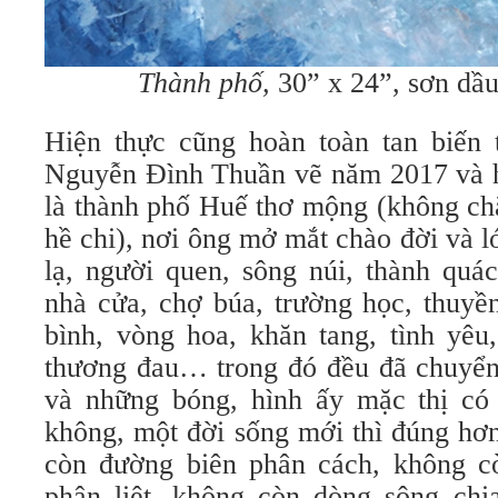
Thành phố,
30” x 24”, sơn dầu
Hiện thực cũng hoàn toàn tan biến
Nguyễn Đình Thuần vẽ năm 2017 và h
là thành phố Huế thơ mộng (không ch
hề chi), nơi ông mở mắt chào đời và lớ
lạ, người quen, sông núi, thành quá
nhà cửa, chợ búa, trường học, thuyền
bình, vòng hoa, khăn tang, tình yêu
thương đau… trong đó đều đã chuyển 
và những bóng, hình ấy mặc thị có
không, một đời sống mới thì đúng hơ
còn đường biên phân cách, không c
phân liệt, không còn dòng sông ch