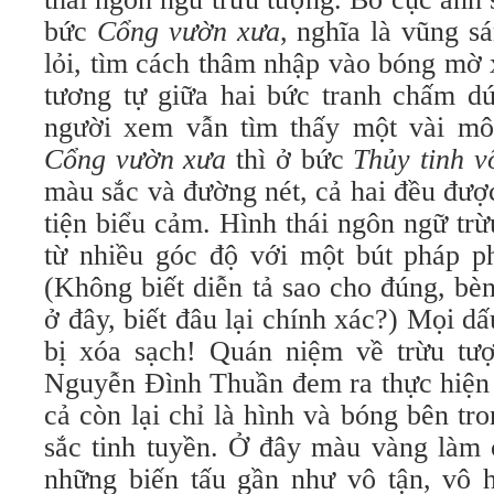
bức
Cổng vườn xưa
, nghĩa là vũng sá
lỏi, tìm cách thâm nhập vào bóng mờ
tương tự giữa hai bức tranh chấm dứ
người xem vẫn tìm thấy một vài mô-
Cổng vườn xưa
thì ở bức
Thủy tinh v
màu sắc và đường nét, cả hai đều đư
tiện biểu cảm. Hình thái ngôn ngữ tr
từ nhiều góc độ
với một bút pháp ph
(Không biết diễn tả sao cho đúng, bè
ở đây, biết đâu lại chính xác?) Mọi dấ
bị xóa sạch! Quán niệm về trừu tư
Nguyễn Đình Thuần đem ra thực hiện m
cả còn lại chỉ là hình và bóng bên t
sắc tinh tuyền. Ở đây màu vàng làm 
những biến tấu gần như vô tận, vô 