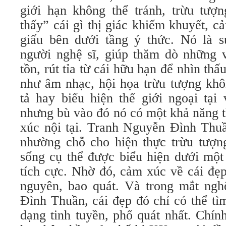
giới hạn không thể tránh, trừu tượn
thấy” cái gì thị giác khiếm khuyết, 
giấu bên dưới tầng ý thức. Nó là s
người nghệ sĩ, giúp thăm dò những 
tồn, rút tỉa từ cái hữu hạn để nhìn th
như âm nhạc, hội họa trừu tượng kh
tả hay biểu hiện thế giới ngoại tại
nhưng bù vào đó nó có một khả năng 
xúc nội tại. Tranh Nguyễn Đình Thuầ
nhường chỗ cho hiện thực trừu tượng
sống cụ thể được biểu hiện dưới một
tích cực. Nhờ đó, cảm xúc về cái đẹ
nguyên, bao quát. Và trong mắt ngh
Đình Thuần, cái đẹp đó chỉ có thể tì
dạng tinh tuyền, phổ quát nhất. Chín