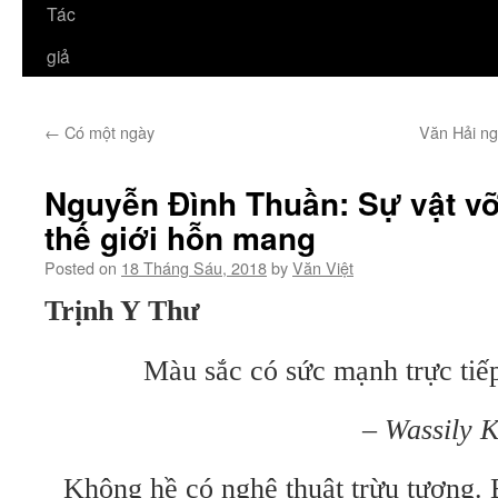
Tác
giả
←
Có một ngày
Văn Hải ng
Nguyễn Đình Thuần: Sự vật vỡ
thế giới hỗn mang
Posted on
18 Tháng Sáu, 2018
by
Văn Việt
Trịnh Y Thư
Màu sắc có sức mạnh trực tiế
–
Wassily 
Không hề có nghệ thuật trừu tượng. 