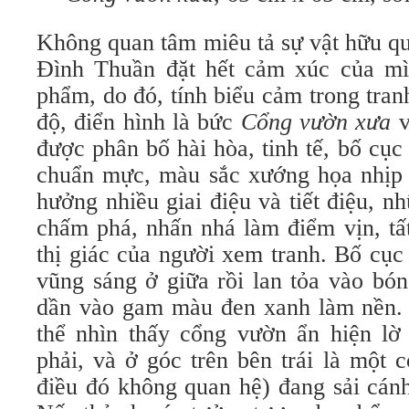
Không quan tâm miêu tả sự vật hữu q
Đình Thuần đặt hết cảm xúc của mì
phẩm, do đó, tính biểu cảm trong tran
độ, điển hình là bức
Cổng vườn xưa
được phân bố hài hòa, tinh tế, bố cụ
chuẩn mực, màu sắc xướng họa nhịp 
hưởng nhiều giai điệu và tiết điệu, 
chấm phá, nhấn nhá làm điểm vịn, tất
thị giác của người xem tranh. Bố cục
vũng sáng ở giữa rồi lan tỏa vào bón
dần vào gam màu đen xanh làm nền.
thể nhìn thấy cổng vườn ẩn hiện lờ
phải, và ở góc trên bên trái là một 
điều đó không quan hệ) đang sải cánh