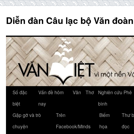
Skip
to
Diễn đàn Câu lạc bộ Văn đoàn
content
Số đặc
Vấn đề hôm
Văn
Thơ
Nghiên cứu Phê
biệt
nay
bình
Gặp gỡ và trò
Trên
Biếm
Thư 
chuyện
Facebook/Minds
họa
đọc