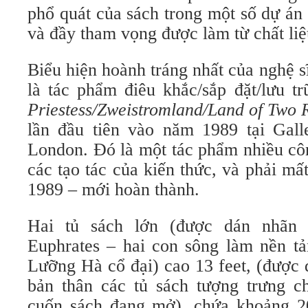
phổ quát của sách trong một số dự án
và đầy tham vọng được làm từ chất liệ
Biểu hiện hoành tráng nhất của nghệ 
là tác phẩm điêu khắc/sắp đặt/lưu 
Priestess/Zweistromland/Land of Two 
lần đầu tiên vào năm 1989 tại Gall
London. Đó là một tác phẩm nhiều cô
các tạo tác của kiến ​​thức, và phải mấ
1989 – mới hoàn thành.
Hai tủ sách lớn (được dán nhãn 
Euphrates – hai con sông làm nền t
Lưỡng Hà cổ đại) cao 13 feet, (được 
bản thân các tủ sách tượng trưng c
cuốn sách đang mở), chứa khoảng 2