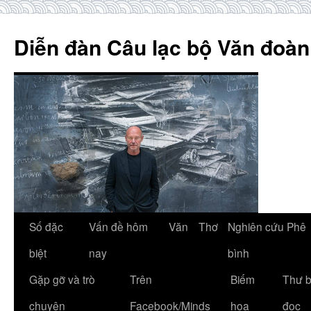
Skip
to
Diễn đàn Câu lạc bộ Văn đoàn
content
Số đặc
Vấn đề hôm
Văn
Thơ
Nghiên cứu Phê
biệt
nay
bình
Gặp gỡ và trò
Trên
Biếm
Thư 
chuyện
Facebook/Minds
họa
đọc