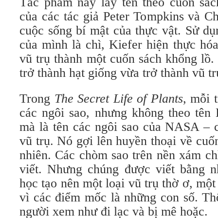
Tác phẩm này lấy tên theo cuốn sá
của các tác giả Peter Tompkins và Ch
cuộc sống bí mật của thực vật. Sử dụ
của mình là chì, Kiefer hiện thực hó
vũ trụ thành một cuốn sách khổng lồ.
trở thành hạt giống vừa trở thành vũ tr
Trong
The Secret Life of Plants
, mỗi 
các ngôi sao, nhưng không theo tên 
mà là tên các ngôi sao của NASA – c
vũ trụ. Nó gợi lên huyền thoại về cuốn
nhiên. Các chòm sao trên nền xám ch
viết. Nhưng chúng được viết bằng 
học tạo nên một loại vũ trụ thờ ơ, một v
vì các điểm mốc là những con số. Th
người xem như đi lạc và bị mê hoặc.