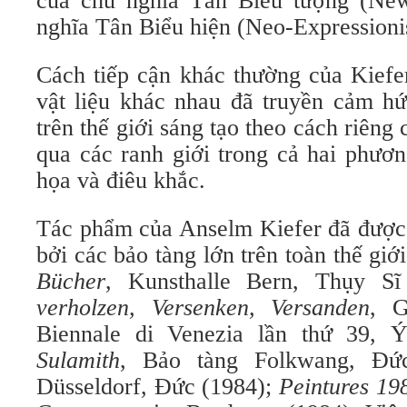
của chủ nghĩa Tân Biểu tượng (Ne
nghĩa Tân Biểu hiện (Neo-Expressioni
Cách tiếp cận khác thường của Kiefer
vật liệu khác nhau đã truyền cảm hứ
trên thế giới sáng tạo theo cách riêng
qua các ranh giới trong cả hai phươn
họa và điêu khắc.
Tác phẩm của Anselm Kiefer đã được 
bởi các bảo tàng lớn trên toàn thế gi
Bücher
, Kunsthalle Bern, Thụy S
verholzen, Versenken, Versanden
, 
Biennale di Venezia lần thứ 39, 
Sulamith
, Bảo tàng Folkwang, Đức
Düsseldorf, Đức (1984);
Peintures 1