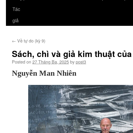
Tác
giả
←
Về tự do (kỳ 9)
Sách, chì và giả kim thuật củ
Posted on
27 Tháng Ba, 2025
by
post3
Nguyễn Man Nhiên