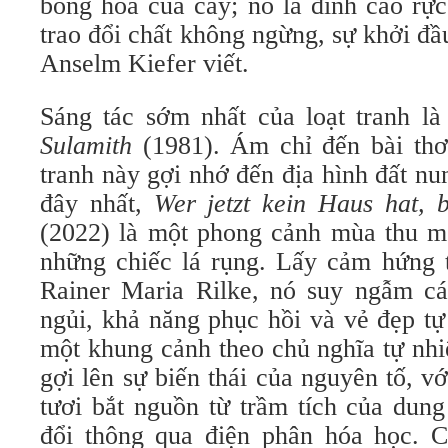
bông hoa của cây; nó là đỉnh cao rực
trao đổi chất không ngừng, sự khởi đầu
Anselm Kiefer viết.
Sáng tác sớm nhất của loạt tranh l
Sulamith
(1981). Ám chỉ đến bài thơ
tranh này gợi nhớ đến địa hình đất nu
đây nhất,
Wer jetzt kein Haus hat, 
(2022) là một phong cảnh mùa thu mô
những chiếc lá rụng. Lấy cảm hứng 
Rainer Maria Rilke, nó suy ngẫm c
ngủi, khả năng phục hồi và vẻ đẹp tự
một khung cảnh theo chủ nghĩa tự nh
gợi lên sự biến thái của nguyên tố, v
tươi bắt nguồn từ trầm tích của dun
đổi thông qua điện phân hóa học. C