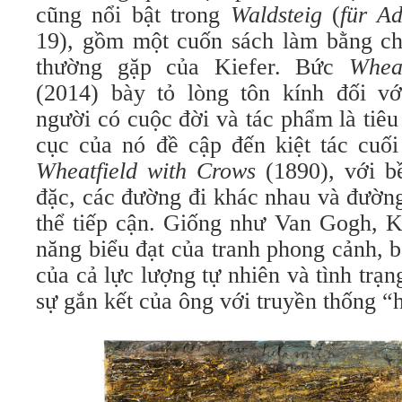
cũng nổi bật trong
Waldsteig
(
für
Ada
19), gồm một cuốn sách làm bằng chì
thường gặp của Kiefer. Bức
Whea
(2014) bày tỏ lòng tôn kính đối v
người có cuộc đời và tác phẩm là tiê
cục của nó đề cập đến kiệt tác cuố
Wheatfield with Crows
(1890), với b
đặc, các đường đi khác nhau và đường
thể tiếp cận. Giống như Van Gogh, K
năng biểu đạt của tranh phong cảnh, 
của cả lực lượng tự nhiên và tình trạ
sự gắn kết của ông với truyền thống “