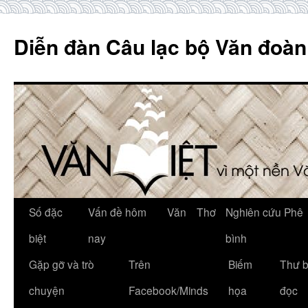
Skip
to
Diễn đàn Câu lạc bộ Văn đoàn
content
Số đặc
Vấn đề hôm
Văn
Thơ
Nghiên cứu Phê
biệt
nay
bình
Gặp gỡ và trò
Trên
Biếm
Thư 
chuyện
Facebook/Minds
họa
đọc