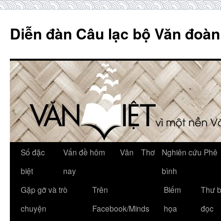
Skip
to
Diễn đàn Câu lạc bộ Văn đoàn
content
Số đặc
Vấn đề hôm
Văn
Thơ
Nghiên cứu Phê
biệt
nay
bình
Gặp gỡ và trò
Trên
Biếm
Thư 
chuyện
Facebook/Minds
họa
đọc