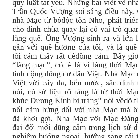
quy luật tất yếu. Những bài viết về 
Trần Quốc Vượng soi sáng điều này.
nhà Mạc từ bỏđộc tôn Nho, phát triển
cho đình chùa quay lại có vai trò qua
làng quê. Ông Vượng sinh ra và lớn 
gần với quê hương của tôi, và là qu
tôi cảm thấy rất dễđồng cảm. Bây giờ
“làng mạc”, có lẽ là vì làng thời Mạ
tính cộng đồng cư dân Việt. Nhà Mạc 
Việt với cây đa, bến nước, sân đình 
nói, có sử liệu rõ ràng là từ thời M
khúc Dương Kinh bi tráng” nói vềđô t
nối cảm hứng đối với nhà Mạc mà 
đã khơi gợi. Nhà Mạc với Mạc Đăng 
đại đổi mới dũng cảm trong lịch sử d
nghiệm hướng ngoại, hướng sang cái 