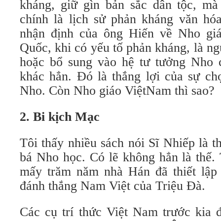
kháng, giữ gìn bản sắc dân tộc, mà
chính là lịch sử phản kháng văn hóa
nhận định của ông Hiến về Nho gi
Quốc, khi có yếu tố phản kháng, là ng
hoặc bổ sung vào hệ tư tưởng Nho c
khác hẳn. Đó là thắng lợi của sự ch
Nho. Còn Nho giáo ViệtNam thì sao?
2. Bi kịch Mạc
Tôi thấy nhiều sách nói Sĩ Nhiếp là th
bá Nho học. Có lẽ không hẳn là thế.
mấy trăm năm nhà Hán đã thiết lập c
đánh thắng Nam Việt của Triệu Đà.
Các cụ trí thức Việt Nam trước kia 