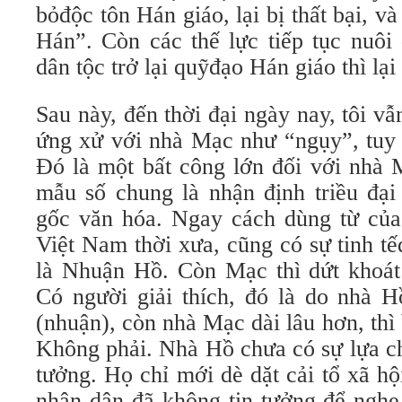
bỏđộc tôn Hán giáo, lại bị thất bại, v
Hán”. Còn các thế lực tiếp tục nuôi
dân tộc trở lại quỹđạo Hán giáo thì lại
Sau này, đến thời đại ngày nay, tôi vẫ
ứng xử với nhà Mạc như “ngụy”, tuy 
Đó là một bất công lớn đối với nhà 
mẫu số chung là nhận định triều đại 
gốc văn hóa. Ngay cách dùng từ của 
Việt Nam thời xưa, cũng có sự tinh tế
là Nhuận Hồ. Còn Mạc thì dứt khoát
Có người giải thích, đó là do nhà H
(nhuận), còn nhà Mạc dài lâu hơn, thì 
Không phải. Nhà Hồ chưa có sự lựa ch
tưởng. Họ chỉ mới dè dặt cải tổ xã hội
nhân dân đã không tin tưởng để nghe