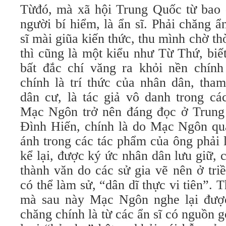
Từđó, mà xã hội Trung Quốc từ bao đ
người bí hiểm, là ẩn sĩ. Phải chăng 
sĩ mài giũa kiến thức, thu mình chờ t
thì cũng là một kiểu như Từ Thứ, biế
bất đắc chí văng ra khỏi nền chính 
chính là trí thức của nhân dân, th
dân cư, là tác giả vô danh trong các
Mạc Ngôn trở nên đáng đọc ở Trung
Đình Hiến, chính là do Mạc Ngôn qua
ánh trong các tác phẩm của ông phải 
kể lại, được ký ức nhân dân lưu giữ, 
thành văn do các sử gia vẽ nên ở tri
có thể làm sử, “dân dĩ thực vi tiên”. 
mà sau này Mạc Ngôn nghe lại được
chăng chính là từ các ẩn sĩ có nguồn 