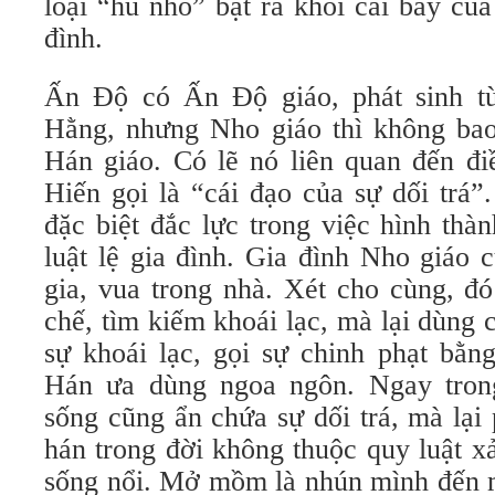
loại “hủ nho” bật ra khỏi cái bẫy của
đình.
Ấn Độ có Ấn Độ giáo, phát sinh t
Hằng, nhưng Nho giáo thì không bao
Hán giáo. Có lẽ nó liên quan đến đ
Hiến gọi là “cái đạo của sự dối trá”
đặc biệt đắc lực trong việc hình thà
luật lệ gia đình. Gia đình Nho giáo
gia, vua trong nhà. Xét cho cùng, đó
chế, tìm kiếm khoái lạc, mà lại dùng 
sự khoái lạc, gọi sự chinh phạt bằn
Hán ưa dùng ngoa ngôn. Ngay tron
sống cũng ẩn chứa sự dối trá, mà lại
hán trong đời không thuộc quy luật x
sống nổi. Mở mồm là nhún mình đến 