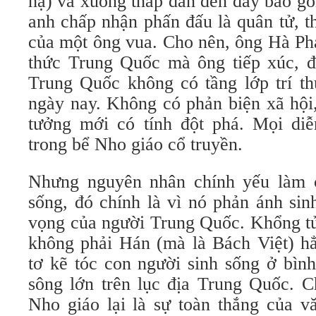
hạ) và xuống thấp dần đến đáy bao gồ
anh chấp nhận phấn đấu là quân tử, th
của một ông vua. Cho nên, ông Hà Phạ
thức Trung Quốc mà ông tiếp xúc, đ
Trung Quốc không có tầng lớp trí th
ngày nay. Không có phản biện xã hội,
tưởng mới có tính đột phá. Mọi di
trong bể Nho giáo cổ truyền.
Nhưng nguyên nhân chính yếu làm 
sống, đó chính là vì nó phản ánh si
vọng của người Trung Quốc. Khổng tử
không phải Hán (mà là Bách Việt) hẳ
tơ kẽ tóc con người sinh sống ở bìn
sông lớn trên lục địa Trung Quốc. C
Nho giáo lại là sự toàn thắng của 