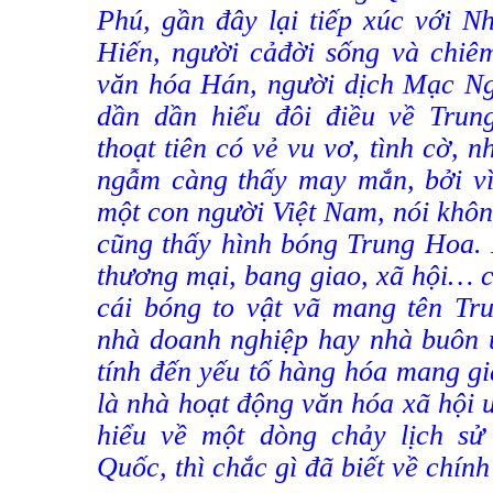
Phú, gần đây lại tiếp xúc với N
Hiến, người cảđời sống và chiê
văn hóa Hán, người dịch Mạc Ng
dần dần hiểu đôi điều về Trun
thoạt tiên có vẻ vu vơ, tình cờ, 
ngẫm càng thấy may mắn, bởi vì
một con người Việt Nam, nói khô
cũng thấy hình bóng Trung Hoa. 
thương mại, bang giao, xã hội… 
cái bóng to vật vã mang tên Tr
nhà doanh nghiệp hay nhà buôn
tính đến yếu tố hàng hóa mang gi
là nhà hoạt động văn hóa xã hội
hiểu về một dòng chảy lịch sử
Quốc, thì chắc gì đã biết về chính