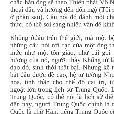
chắc hẳn ông sẽ theo Thiền phái Vô 
thoại đầu và hướng đến đốn ngộ (Tôi s
ở phần sau). Câu nói đó đánh một ch
thức, có thể soi sáng nhiều vấn đề kin
Không ởđâu trên thế giới, mà một 
những câu nói rời rạc của một ông th
mức như một tôn giáo, như cái gọi 
hương của nó, người thày Khổng tử lậ
đạo đó, sinh thời thất bại. Nhưng kể
bắt đầu được đề cao, hệ tư tưởng Nho
hóa, tinh thần cho chế độ cai trị, 
ngoặt lớn trong lịch sử Trung Quốc. 
Trung Quốc, có thể nói là lịch sử di
đến nay, người Trung Quốc chính là 
Quốc là chữ Hán, tiếng Trung Quốc c