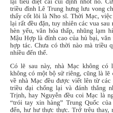
lại tiêu diệt cái cũi định nhốt nó. 
triều đình Lê Trung hưng lưu vong c
thấy cốt lõi là Nho sĩ. Thời Mạc, việc
lại rất đều đặn, tuy nhiên các vua sa
hèn yếu, văn hóa thấp, nhũng lạm h
Mậu Hợp là đỉnh cao của hủ bại, văn 
hợp tác. Chưa có thời nào mà triều q
nhiều đến thế.
Có lẽ sau này, nhà Mạc không có l
không có một bộ sử riêng, cũng là lẽ
về nhà Mạc đều được viết lên từ các
triều đại chống lại và đánh thắng
Trịnh, hay Nguyễn đều coi Mạc là ng
“trói tay xin hàng” Trung Quốc củ
đến, hư hư thực thực. Trớ trêu thay,