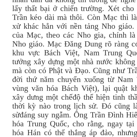
lấy thất bại ở chiến trường. Xét cho
Trần kéo dài mà thôi. Còn Mạc thì là
xử khác hẳn với nền tảng Nho giáo. 
của Mạc, theo các Nho gia, chính là
Nho giáo. Mạc Đăng Dung rõ ràng có 
khu vực Bách Việt, Nam Trung Qu
tưởng xây dựng một nhà nước không 
mà còn có Phật và Đạo. Cũng như Trầ
đời thứ năm chuyển xuống từ Nam 
vùng văn hóa Bách Việt), lại quật 
xây dưng một chếđộ thể hiện tinh th
thời kỳ nào trong lịch sử. Đó cũng l
sửđáng suy ngẫm. Ông Trần Đình Hiế
hóa Trung Quốc, cho rằng, ngay tại
hóa Hán có thế thắng áp đảo, nhưn