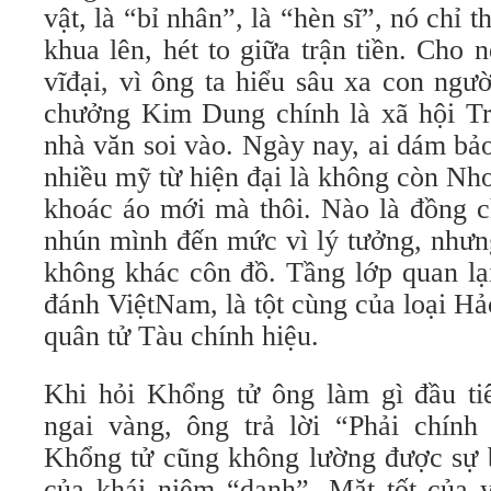
vật, là “bỉ nhân”, là “hèn sĩ”, nó chỉ
khua lên, hét to giữa trận tiền. Cho
vĩđại, vì ông ta hiểu sâu xa con ngư
chưởng Kim Dung chính là xã hội T
nhà văn soi vào. Ngày nay, ai dám b
nhiều mỹ từ hiện đại là không còn Nh
khoác áo mới mà thôi. Nào là đồng ch
nhún mình đến mức vì lý tưởng, nhưng
không khác côn đồ. Tầng lớp quan lạ
đánh ViệtNam, là tột cùng của loại Hảo
quân tử Tàu chính hiệu.
Khi hỏi Khổng tử ông làm gì đầu ti
ngai vàng, ông trả lời “Phải chính
Khổng tử cũng không lường được sự 
của khái niệm “danh”. Mặt tốt của y