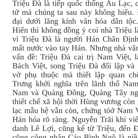
Triệu Đà là tiếp quốc thống Âu Lạc, c
tử mà chúng ta sau này không hiểu. 
đại dưới lăng kính văn hóa dân tộ
Hiến thì không đồng ý coi nhà Triệu l
vì Triệu Đà là người Hán Chân Định,
mất nước vào tay Hán. Nhưng nhà văn
vấn đề: Triệu Đà cai trị Nam Việt, 
Bách Việt, song Triệu Đà đối lập và
vờ phụ thuộc mà thiết lập quan ch
Trưng khởi nghĩa trên lãnh thổ Na
Nam và Quảng Đông, Quảng Tây ngày
thiết chế xã hội thời Hùng vương còn 
lạc mẫu hệ vẫn còn, chứng tỏở Nam V
Hán hóa rõ ràng. Nguyễn Trãi khi vi
danh Lê Lợi, cũng kể từ Triệu, đến Đ
cũng công nhận Cáo Bình Ngô là niề