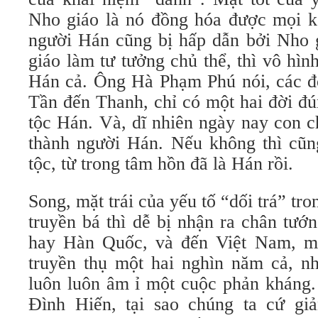
Nho giáo là nó đồng hóa được mọi k
người Hán cũng bị hấp dẫn bởi Nho g
giáo làm tư tưởng chủ thể, thì vô hìn
Hán cả. Ông Hà Phạm Phú nói, các đ
Tần đến Thanh, chỉ có một hai đời đú
tộc Hán. Và, dĩ nhiên ngày nay con c
thành người Hán. Nếu không thì cũng
tộc, từ trong tâm hồn đã là Hán rồi.
Song, mặt trái của yếu tố “dối trá” tr
truyền bá thì dễ bị nhận ra chân tướ
hay Hàn Quốc, và đến Việt Nam, m
truyền thụ một hai nghìn năm cả, n
luôn luôn âm ỉ một cuộc phản kháng.
Đình Hiến, tại sao chúng ta cứ giả