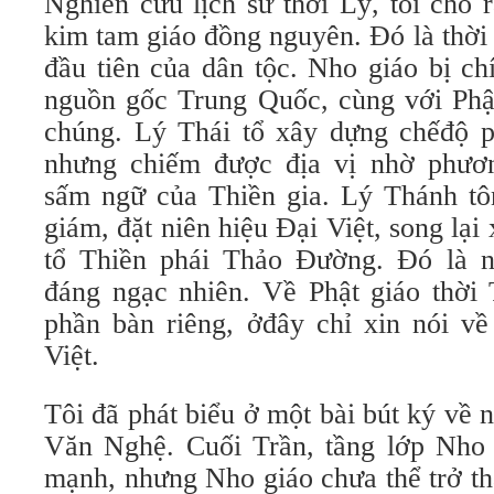
Nghiên cứu lịch sử thời Lý, tôi cho 
kim tam giáo đồng nguyên. Đó là thời
đầu tiên của dân tộc. Nho giáo bị c
nguồn gốc Trung Quốc, cùng với Phật
chúng. Lý Thái tổ xây dựng chếđộ p
nhưng chiếm được địa vị nhờ phươn
sấm ngữ của Thiền gia. Lý Thánh t
giám, đặt niên hiệu Đại Việt, song lại
tổ Thiền phái Thảo Đường. Đó là n
đáng ngạc nhiên. Về Phật giáo thời 
phần bàn riêng, ởđây chỉ xin nói v
Việt.
Tôi đã phát biểu ở một bài bút ký về
Văn Nghệ. Cuối Trần, tầng lớp Nho g
mạnh, nhưng Nho giáo chưa thể trở th