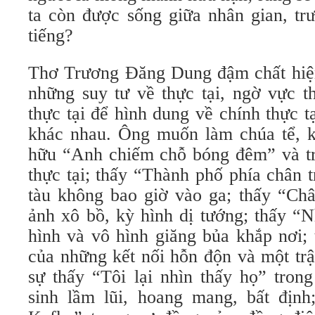
ta còn được sống giữa nhân gian, trư
tiếng?
Thơ Trương Đăng Dung đậm chất hiện 
những suy tư về thực tại, ngờ vực th
thực tại để hình dung về chính thực t
khác nhau. Ông muốn làm chúa tể, kẻ
hữu “Anh chiếm chỗ bóng đêm” và tr
thực tại; thấy “Thành phố phía chân 
tàu không bao giờ vào ga; thấy “Châ
ảnh xô bồ, kỳ hình dị tướng; thấy “
hình và vô hình giăng bủa khắp nơi;
của những kết nối hỗn độn và một trậ
sự thấy “Tôi lại nhìn thấy họ” tro
sinh lầm lũi, hoang mang, bất địn