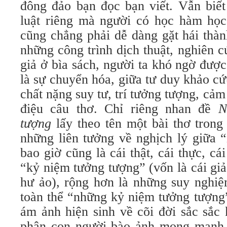
đông đảo bạn đọc bạn viết. Vẫn biết
luật riêng mà người có học hàm học
cũng chẳng phải dễ dàng gặt hái thà
những công trình dịch thuật, nghiên 
giả ở bìa sách, người ta khó ngờ đượ
là sự chuyển hóa, giữa tư duy khảo c
chất nặng suy tư, trí tưởng tượng, cảm
điệu câu thơ. Chỉ riêng nhan đề
N
tượng
lấy theo tên một bài thơ trong
những liên tưởng về nghịch lý giữa 
bao giờ cũng là cái thật, cái thực, cá
“kỷ niệm tưởng tượng” (vốn là cái giả 
hư ảo), rộng hơn là những suy nghiệ
toàn thể “những kỷ niệm tưởng tượng”
ám ảnh hiện sinh về cõi đời sắc sắc
phận con người bào ảnh mong manh,