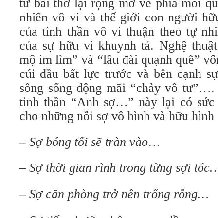
tứ bài thơ lại rộng mở về phía mối qu
nhiên vô vi và thế giới con người hữ
của tinh thần vô vi thuận theo tự nh
của sự hữu vi khuynh tả. Nghệ thuật
mộ im lìm” và “lâu đài quạnh quẽ” vốn
cúi đầu bất lực trước và bên cạnh s
sông sống động mãi “chảy vô tư”…. Đ
tinh thần “Anh sợ…” này lại có sức 
cho những nỗi sợ vô hình và hữu hình 
– Sợ bóng tối sẽ tràn vào
…
– Sợ thời gian rình trong từng sợi tóc
– Sợ căn phòng trở nên trống rỗng…