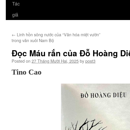
Tác
giả
←
Linh hồn sông nước của “Văn hóa miệt vườn”
trong văn xuôi Nam Bộ
Đọc Máu rắn của Đỗ Hoàng Di
Posted on
27 Tháng Mười Hai, 2025
by
post3
Tino Cao