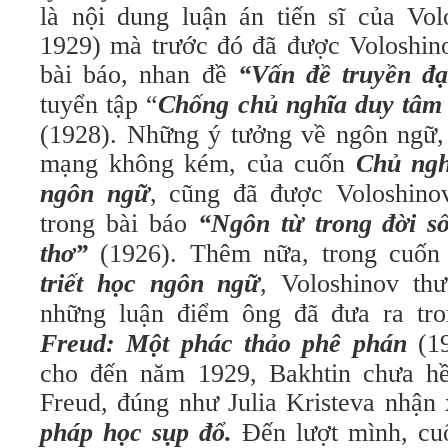
là nội dung luận án tiến sĩ của Vo
1929) mà trước đó đã được Voloshin
bài báo, nhan đề
“Vấn đề truyền đạ
tuyển tập “
Chống chủ nghĩa duy tâm
(1928). Những ý tưởng về ngôn ngữ,
mạng không kém, của cuốn
Chủ ngh
ngôn ngữ
, cũng đã được Voloshinov
trong bài báo
“Ngôn từ trong đời s
thơ”
(1926). Thêm nữa, trong cuố
triết học ngôn ngữ
, Voloshinov th
những luận điểm ông đã đưa ra tr
Freud: Một phác thảo phê phán
(19
cho đến năm 1929, Bakhtin chưa hề
Freud, đúng như Julia Kristeva nhận
pháp học sụp đổ.
Đến lượt mình, c