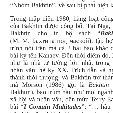
“Nhóm Bakhtin”, về sau bị phát hiện l
Trong thập niên 1980, hàng loạt công
của Bakhtin được công bố. Tại Nga
Bakhtin cho in bộ sách “
Bak
(М. М. Бахтина под маской), tập hợ
trình nói trên mà cả 2 bài báo khác
bài ký tên Kanaev. Đến thời điểm đó,
như là nhà tư tưởng lớn nhất trong
nhân văn thế kỷ XX. Trích dẫn và ng
thành thời thượng, và Bakhtin trở th
mà Morson (1986) gọi là
Bakhtin 
Bakhtin), bao trùm hầu như mọi ngàn
xã hội và nhân văn, đến mức Terry Ea
bài “
I Contain Multitudes
”: “… hầu 