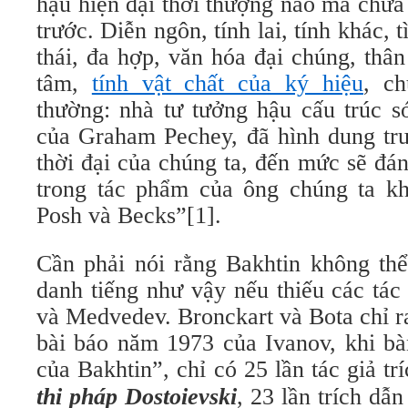
hậu hiện đại thời thượng nào mà chư
trước. Diễn ngôn, tính lai, tính khác, t
thái, đa hợp, văn hóa đại chúng, thân 
tâm,
tính vật chất của ký hiệu
, ch
thường: nhà tư tưởng hậu cấu trúc s
của Graham Pechey, đã hình dung trư
thời đại của chúng ta, đến mức sẽ đá
trong tác phẩm của ông chúng ta k
Posh và Becks”[1].
Cần phải nói rằng Bakhtin không th
danh tiếng như vậy nếu thiếu các tá
và Medvedev. Bronckart và Bota chỉ r
bài báo năm 1973 của Ivanov, khi bà
của Bakhtin”, chỉ có 25 lần tác giả t
thi pháp Dostoievski
, 23 lần trích dẫ