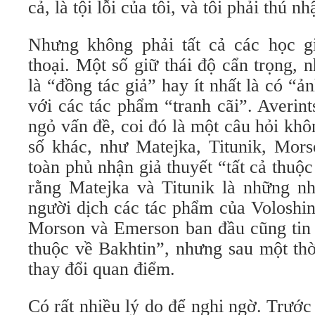
cả, là tội lỗi của tôi, và tôi phải thú n
Nhưng không phải tất cả các học g
thoại. Một số giữ thái độ cẩn trọng, 
là “đồng tác giả” hay ít nhất là có “
với các tác phẩm “tranh cãi”. Averin
ngỏ vấn đề, coi đó là một câu hỏi khôn
số khác, như Matejka, Titunik, Mor
toàn phủ nhận giả thuyết “tất cả thuộ
rằng Matejka và Titunik là những nh
người dịch các tác phẩm của Voloshi
Morson và Emerson ban đầu cũng tin v
thuộc về Bakhtin”, nhưng sau một thờ
thay đổi quan điểm.
Có rất nhiều lý do để nghi ngờ. Trước 