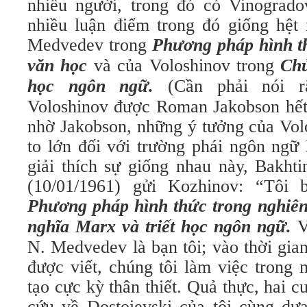
nhiều người, trong đó có Vinogrado
nhiều luận điểm trong đó giống hệt
Medvedev trong
Phương pháp hình t
văn học
và của Voloshinov trong
Chủ
học ngôn ngữ
.
(Cần phải nói r
Voloshinov được Roman Jakobson hết 
nhờ Jakobson, những ý tưởng của Vol
to lớn đối với trường phái ngôn ngữ 
giải thích sự giống nhau này, Bakhti
(10/01/1961) gửi Kozhinov: “Tôi b
Phương pháp hình thức trong nghiê
nghĩa Marx và triết học ngôn ngữ.
V
N. Medvedev là bạn tôi; vào thời gia
được viết, chúng tôi làm việc trong
tạo cực kỳ thân thiết. Quả thực, hai 
cứu về Dostoievski của tôi cùng dự