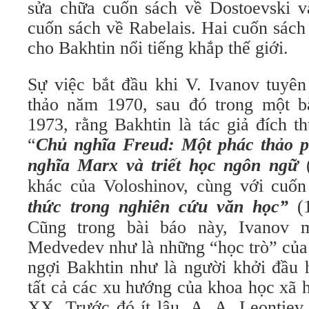
sửa chữa cuốn sách về Dostoevski 
cuốn sách về Rabelais. Hai cuốn sác
cho Bakhtin nổi tiếng khắp thế giới.
Sự việc bắt đầu khi V. Ivanov tuyên
thảo năm 1970, sau đó trong một b
1973, rằng Bakhtin là tác giả đích t
“
Chủ nghĩa
Freud: Một phác thảo 
nghĩa Marx và triết học ngôn ngữ
(
khác của Voloshinov, cùng với cuốn
thức trong nghiên cứu văn học”
(1
Cũng trong bài báo này, Ivanov 
Medvedev như là những “học trò” của 
ngợi Bakhtin như là người khởi đầu
tất cả các xu hướng của khoa học xã 
XX. Trước đó ít lâu, A. A. Leontiev