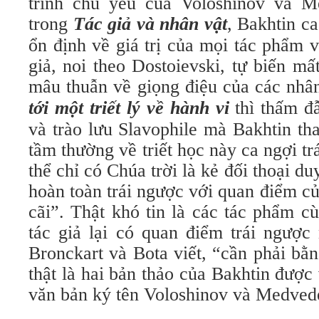
trình chủ yếu của Voloshinov và M
trong
Tác giả và nhân vật
, Bakhtin ca
ổn định về giá trị của mọi tác phẩm 
giả, noi theo Dostoievski, tự biến mấ
mâu thuẫn về giọng điệu của các nhâ
tới một triết lý về hành vi
thì thấm đ
và trào lưu Slavophile mà Bakhtin t
tầm thường về triết học này ca ngợi t
thể chỉ có Chúa trời là kẻ đối thoại d
hoàn toàn trái ngược với quan điểm c
cãi”. Thật khó tin là các tác phẩm c
tác giả lại có quan điểm trái ngược
Bronckart và Bota viết, “cần phải bằ
thật là hai bản thảo của Bakhtin được 
văn bản ký tên Voloshinov và Medved