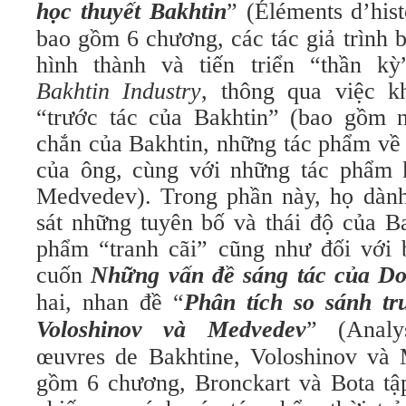
học thuyết Bakhtin
” (Éléments d’his
bao gồm 6 chương, các tác giả trình bà
hình thành và tiến triển “thần kỳ
Bakhtin Industry
, thông qua việc k
“trước tác của Bakhtin” (bao gồm 
chắn của Bakhtin, những tác phẩm về 
của ông, cùng với những tác phẩm 
Medvedev). Trong phần này, họ dành
sát những tuyên bố và thái độ của Ba
phẩm “tranh cãi” cũng như đối với
cuốn
Những vấn đề sáng tác của Dos
hai, nhan đề “
Phân tích so sánh tr
Voloshinov và Medvedev
” (Analy
œuvres de Bakhtine, Voloshinov và
gồm 6 chương, Bronckart và Bota tập