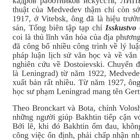
кадров работников искусств, ЛИП
thuật của Medvedev thậm chí còn s
1917, ở Vitebsk, ông đã là hiệu trư
sản, Tổng biên tập tạp chí
Isskustvo
coi là thủ lĩnh văn hóa của địa phươn
đã công bố nhiều công trình về lý lu
pháp luận lịch sử văn học và về văn
nghiên cứu về Dostoievski. Chuyển đ
là Leningrad) từ năm 1922, Medvedev
xuất bản rất nhiều. Từ năm 1927, ông
học sư phạm Leningrad mang tên Gert
Theo Bronckart và Bota, chính Volos
những người giúp Bakhtin tiếp cận vớ
Bởi lẽ, khi đó Bakhtin ốm đau, khôn
công việc ổn định, phải chấp nhận nh