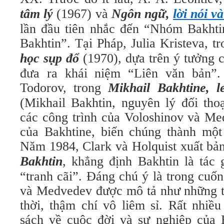
tâm lý
(1967) và
Ngôn ngữ,
lời nói v
lần đầu tiên nhắc đến “Nhóm Bakhti
Bakhtin”. Tại Pháp, Julia Kristeva, t
học sụp đổ
(1970), dựa trên ý tưởng c
đưa ra khái niệm “Liên văn bản”
Todorov, trong
Mikhail Bakhtine, l
(Mikhail Bakhtin, nguyên lý đối tho
các công trình của Voloshinov và Me
của Bakhtine, biến chúng thành một 
Năm 1984, Clark và Holquist xuất bả
Bakhtin
, khẳng định Bakhtin là tác
“tranh cãi”. Đáng chú ý là trong cuố
và Medvedev được mô tả như những tá
thời, thậm chí vô liêm sỉ. Rất nhiều
sách về cuộc đời và sự nghiệp của 