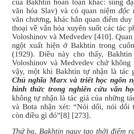
của Bakhtin hoàn toàn khác: sùng đạ
văn hóa Slav) và có quan niệm
độc 
văn chương, khác hẳn quan điểm duy 
thoại về văn hóa xuyên suốt các tác p
Voloshinov và Medvedev [410]. Quan n
ngột xuất hiện ở Bakhtin trong cuốn
(1929). Điều này cho thấy, Bakhti
Voloshinov và Medvedev chứ không p
vậy, một khi Bakhtin tự nhận là tác 
Chủ nghĩa Marx và triết học ngôn 
hình thức trong nghiên cứu văn họ
không tự nhận là tác giả của những t
và Bota nhận xét: “Nói dối, nói dối 
còn điều gì đó”[8] [273].
T
hứ ba
,
Bakhtin ngụy tạo thời điểm r