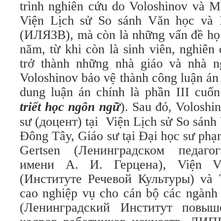
trình nghiên cứu do Voloshinov và M
Viện Lịch sử So sánh Văn học và
(ИЛЯЗВ), mà còn là những vấn đề họ 
năm, từ khi còn là sinh viên, nghiên
trở thành những nhà giáo và nhà n
Voloshinov bảo vệ thành công luận án
dung luận án chính là phần III cuố
triết học ngôn ngữ
). Sau đó, Voloshi
sư (доцент) tại Viện Lịch sử So sán
Đông Tây, Giáo sư tại Đại học sư ph
Gertsen (Ленинградском педаго
имени А. И. Герцена), Viện 
(Институте Речевой Культуры) và 
cao nghiệp vụ cho cán bộ các ngành 
(Ленинградский Институт повыш