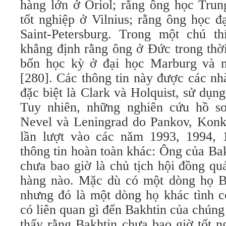
hàng lớn ở Oriol; rằng ông học Trun
tốt nghiệp ở Vilnius; rằng ông học đ
Saint-Petersburg. Trong một chú thí
khẳng định rằng ông ở Đức trong thờ
bốn học kỳ ở đại học Marburg và m
[280]. Các thông tin này được các nhà
đặc biệt là Clark và Holquist, sử dụng
Tuy nhiên, những nghiên cứu hồ sơ 
Nevel và Leningrad do Pankov, Konki
lần lượt vào các năm 1993, 1994, 
thông tin hoàn toàn khác: Ông của Ba
chưa bao giờ là chủ tịch hội đồng qu
hàng nào. Mặc dù có một dòng họ Ba
nhưng đó là một dòng họ khác tình c
có liên quan gì đến Bakhtin của chúng
thấy rằng Bakhtin chưa bao giờ tốt n