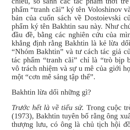
chiếu, so sánh các tác phẩm thời trẻ
phẩm “tranh cãi” ký tên Voloshinov v
bản của cuốn sách về Dostoievski củ
phẩm ký tên Bakhtin sau này. Như chú
đầu đề, bằng các nghiên cứu của mìn
khẳng định rằng Bakhtin là kẻ lừa dố
“Nhóm Bakhtin” và tư cách tác giả củ
tác phẩm “tranh cãi” chỉ là “trò bịp
vô trách nhiệm và sự u mê của giới họ
một “cơn mê sảng tập thể”.
Bakhtin lừa dối những gì?
Trước hết là về tiểu sử.
Trong cuộc tr
(1973), Bakhtin tuyên bố rằng ông xuấ
thượng lưu, có ông là chủ tịch hội đ