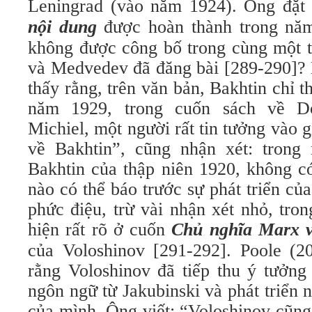
Leningrad (vào năm 1924). Ông đặt
nội dung
được hoàn thành trong năm 
không được công bố trong cùng một t
và Medvedev đã đăng bài [289-290]? 
thấy rằng, trên văn bản, Bakhtin chỉ 
năm 1929, trong cuốn sách về Do
Michiel, một người rất tin tưởng vào g
về Bakhtin”, cũng nhận xét: trong
Bakhtin của thập niên 1920, không c
nào có thể báo trước sự phát triển của
phức điệu, trừ vài nhận xét nhỏ, tro
hiện rất rõ ở cuốn
Chủ nghĩa Marx v
của Voloshinov [291-292]. Poole (
rằng Voloshinov đã tiếp thu ý tưởng 
ngôn ngữ từ Jakubinski và phát triển n
của mình. Ông viết: “Voloshinov cũng