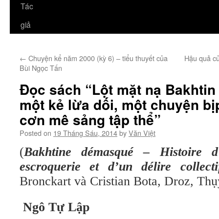
Tác
giả
←
Chuyện kể năm 2000 (kỳ 6) – tiểu thuyết của
Hậu quả củ
Bùi Ngọc Tấn
Đọc sách “Lột mặt nạ Bakhtin
một kẻ lừa dối, một chuyện b
cơn mê sảng tập thể”
Posted on
19 Tháng Sáu, 2014
by
Văn Việt
(
Bakhtine démasqué – Histoire d
escroquerie et d’un délire collecti
Bronckart và Cristian Bota, Droz, Thụ
Ngô Tự Lập