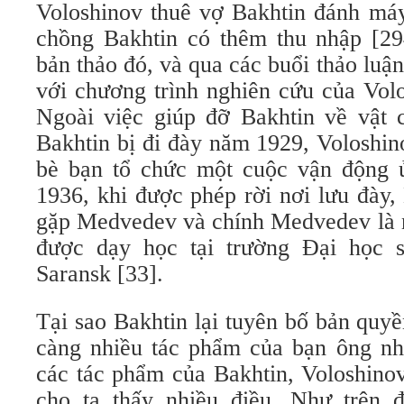
Voloshinov thuê vợ Bakhtin đánh máy
chồng Bakhtin có thêm thu nhập [29
bản thảo đó, và qua các buổi thảo luậ
với chương trình nghiên cứu của Vol
Ngoài việc giúp đỡ Bakhtin về vật c
Bakhtin bị đi đày năm 1929, Voloshi
bè bạn tổ chức một cuộc vận động 
1936, khi được phép rời nơi lưu đày,
gặp Medvedev và chính Medvedev là n
được dạy học tại trường Đại học
Saransk [33].
Tại sao Bakhtin lại tuyên bố bản quyề
càng nhiều tác phẩm của bạn ông nh
các tác phẩm của Bakhtin, Voloshino
cho ta thấy nhiều điều. Như trên đ