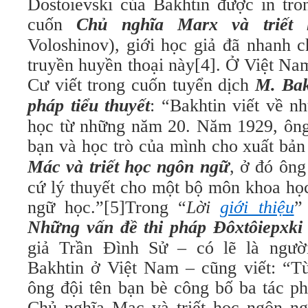
Dostoievski của Bakhtin được in tr
cuốn
Chủ nghĩa Marx và triế
Voloshinov), giới học giả đã nhanh c
truyền huyền thoại này[4]. Ở Việt Na
Cư viết trong cuốn tuyển dịch
M. Bak
pháp tiểu thuyết
: “Bakhtin viết về 
học từ những năm 20. Năm 1929, ôn
bạn và học trò của mình cho xuất bả
Mác và triết học ngôn ngữ
, ở đó ôn
cứ lý thuyết cho một bộ môn khoa họ
ngữ học.”[5]Trong “
Lời
giới thiệu
”
Những vấn đề thi pháp Đôxtôiepxki
giả Trần Đình Sử – có lẽ là ngườ
Bakhtin ở Việt Nam – cũng viết: “
ông đội tên bạn bè công bố ba tác p
Chủ nghĩa Mac và triết học ngôn n