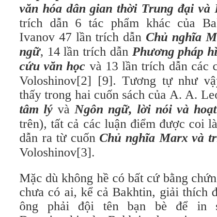
văn hóa dân gian thời Trung đại v
trích dẫn 6 tác phẩm khác của Bak
Ivanov 47 lần trích dẫn
Chủ nghĩa Ma
ngữ
, 14 lần trích dẫn
Phương pháp hì
cứu văn học
và 13 lần trích dẫn các 
Voloshinov[2] [9]. Tương tự như vậy
thấy trong hai cuốn sách của A. A. Le
tâm lý
và
Ngôn ngữ, lời nói và hoạ
trên), tất cả các luận điểm được coi l
dẫn ra từ cuốn
Chủ nghĩa Marx và t
Voloshinov[3].
Mặc dù không hề có bất cứ bằng chứn
chưa có ai, kể cả Bakhtin, giải thích 
ông phải đội tên bạn bè để in 