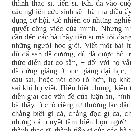
thành thạc sĩ, tiến sĩ. Khi đã vào c
các nghiên cứu sinh sẽ nhận ra điều ấy
dụng cơ hội. Cố nhiên có những nghiên
quyết công việc của mình. Nhưng n
cần đến các bà thầy tiến sĩ mà tôi đan
những người học giỏi. Viết một bài l
dù đã sẵn đề cương, dù đã được hỗ t
thức diễn đạt có sẵn, − đối với họ v
đã đứng giảng ở bục giảng đại học, 
câu sai, hoặc nói cho rõ hơn, họ kh
sai khi họ viết. Hiểu biết chung, kiến
diễn giải các vấn đề của luận án, hình
bà thầy, ở chỗ riêng tư thường lắc đ
chẳng biết gì cả, chẳng đọc gì cả, c
nhưng cái quyết tâm biến bọn người 
thành thạc sĩ, thành tiến sĩ của các b