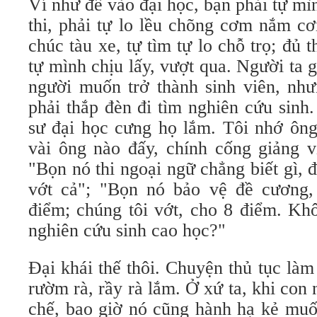
Ví như để vào đại học, bạn phải tự mì
thi, phải tự lo lều chõng cơm nắm c
chúc tàu xe, tự tìm tự lo chỗ trọ; đủ 
tự mình chịu lấy, vượt qua. Người ta 
người muốn trở thành sinh viên, như
phải thắp đèn đi tìm nghiên cứu sinh
sư đại học cưng họ lắm. Tôi nhớ ông
vài ông nào đấy, chính cống giảng v
"Bọn nó thi ngoại ngữ chẳng biết gì, 
vớt cả"; "Bọn nó bảo vệ đề cương,
điểm; chúng tôi vớt, cho 8 điểm. Kh
nghiên cứu sinh cao học?"
Ðại khái thế thôi. Chuyện thủ tục là
rườm rà, rầy rà lắm. Ở xứ ta, khi con 
chế, bao giờ nó cũng hành hạ kẻ muố