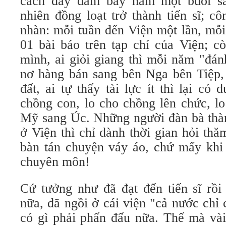
cách đây dăm bảy năm một buổi s
nhiên đồng loạt trở thành tiến sĩ; c
nhàn: mỗi tuần đến Viện một lần, mỗ
01 bài báo trên tạp chí của Viện; cò
mình, ai giỏi giang thì mỗi năm "đá
nơ hàng bán sang bên Nga bên Tiệp,
đất, ai tự thấy tài lực ít thì lại có
chồng con, lo cho chồng lên chức, l
Mỹ sang Úc. Những người đàn bà thàn
ở Viện thì chỉ dành thời gian hỏi thă
bàn tán chuyện váy áo, chứ mấy khi 
chuyên môn!
Cứ tưởng như đã đạt đến tiến sĩ rồi
nữa, đã ngồi ở cái viện "cả nước chỉ
có gì phải phấn đấu nữa. Thế mà và