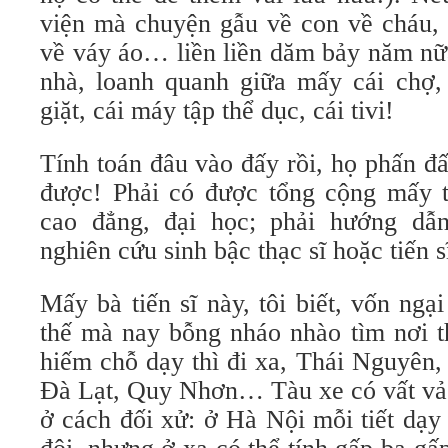
viện mà chuyện gẫu về con về cháu, v
về váy áo… liền liền dăm bảy năm nữa
nhà, loanh quanh giữa mấy cái chợ, 
giặt, cái máy tập thể dục, cái tivi!
Tính toán đâu vào đấy rồi, họ phấn đ
được! Phải có được tổng cộng mấy 
cao đẳng, đại học; phải hướng dẫ
nghiên cứu sinh bậc thạc sĩ hoặc tiến s
Mấy bà tiến sĩ này, tôi biết, vốn ng
thế mà nay bỗng nháo nhào tìm nơi t
hiếm chỗ dạy thì đi xa, Thái Nguyên
Ðà Lạt, Quy Nhơn… Tàu xe có vất vả c
ở cách đối xử: ở Hà Nội mỗi tiết dạy