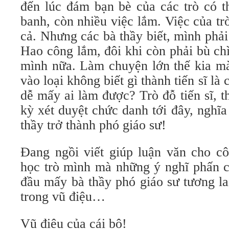
đến lúc đám bạn bè của các trò có t
banh, còn nhiều việc lắm. Việc của tr
cả. Nhưng các bà thầy biết, mình phải 
Hao công lắm, đôi khi còn phải bù chì 
mình nữa. Làm chuyện lớn thế kia mà
vào loại không biết gì thành tiến sĩ là
dễ mấy ai làm được? Trò đỗ tiến sĩ, 
kỳ xét duyệt chức danh tới đây, nghĩa
thầy trở thành phó giáo sư!
Ðang ngồi viết giúp luận văn cho cô
học trò mình mà những ý nghĩ phấn c
đầu mấy bà thầy phó giáo sư tương la
trong vũ điệu…
Vũ điệu của cái bô!