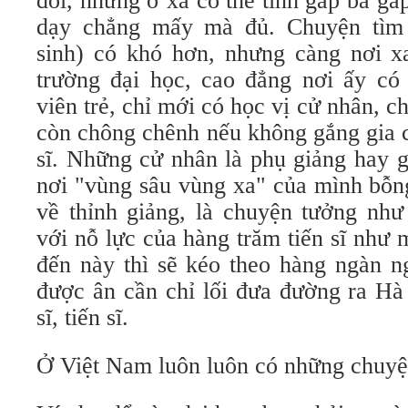
đôi, nhưng ở xa có thể tính gấp ba gấ
dạy chẳng mấy mà đủ. Chuyện tìm 
sinh) có khó hơn, nhưng càng nơi x
trường đại học, cao đẳng nơi ấy có 
viên trẻ, chỉ mới có học vị cử nhân, c
còn chông chênh nếu không gắng gia 
sĩ. Những cử nhân là phụ giảng hay g
nơi "vùng sâu vùng xa" của mình bỗng
về thỉnh giảng, là chuyện tưởng như
với nỗ lực của hàng trăm tiến sĩ như
đến này thì sẽ kéo theo hàng ngàn ng
được ân cần chỉ lối đưa đường ra Hà
sĩ, tiến sĩ.
Ở Việt Nam luôn luôn có những chuyện