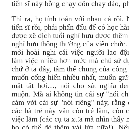
tiến sĩ này bỗng chạy đôn chạy đáo, ph
Thì ra, họ tính toán với nhau cả rồi.
tiến sĩ rồi, phải phấn đấu để có học h
được xê dịch tuổi nghỉ hưu được thêm
nghỉ hưu thông thường của viên chức.
mới hoài nghi cái việc người lao độ
làm việc nhiều hơn mức mà chủ sử dụ
chứ ở ta đây, tâm thế chung của công
muốn cống hiến nhiều nhất, muốn giữ
mắt tắt hơi…, nói cho sát nghĩa đ
muộn. Mà ai không tin cái sự "nói ch
cảm với cái sự "nói riêng" này, rằng
các bà trẻ này vẫn còn trẻ lắm, còn 
việc lắm (các cụ ta xưa mà nhìn thấy
họ có thể đẻ thêm vài lứa nữa!). Nế