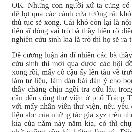
OK. Nhưng con người xứ ta cũng có
để lọt qua các cánh cửa tưởng rất kh
thủ tục sẽ xong. Cái khó còn lại là nộ
tiến sĩ đóng vai trò bà thầy hiểu rõ đ
nghiên cứu sinh kia là trò thì họ sẽ ra 
Ðề cương luận án dĩ nhiên các bà thầ
cứu sinh thì mới qua được các hội đ
xong rồi, mấy cô cậu ấy lên tàu về trư
làm tư liệu, làm dàn bài dàn ý cho b
thầy chẳng chịu ngồi tra cứu lâu tron
cần đến cổng thư viện ở phố Tràng T
với mấy nhân viên thư viện, nêu yêu 
liệu abc của những tác giả xyz trên nh
kia của năm này năm kia, có thì chụ
chứ chẳng cần kỹ lưỡng làm gì. Dă