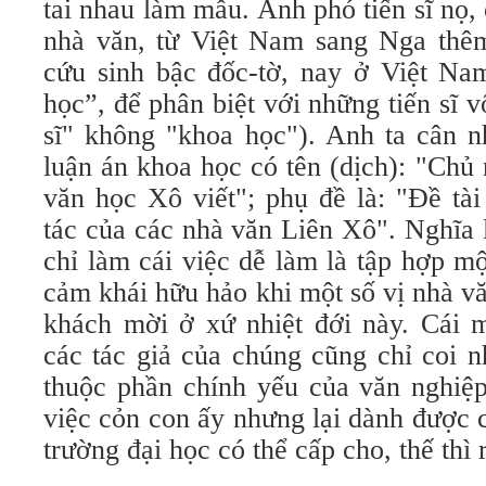
tai nhau làm mẫu. Anh phó tiến sĩ nọ,
nhà văn, từ Việt Nam sang Nga thê
cứu sinh bậc đốc-tờ, nay ở Việt Nam
học”, để phân biệt với những tiến sĩ vố
sĩ" không "khoa học"). Anh ta cân n
luận án khoa học có tên (dịch): "Chủ
văn học Xô viết"; phụ đề là: "Ðề tà
tác của các nhà văn Liên Xô". Nghĩa là
chỉ làm cái việc dễ làm là tập hợp m
cảm khái hữu hảo khi một số vị nhà v
khách mời ở xứ nhiệt đới này. Cái
các tác giả của chúng cũng chỉ coi 
thuộc phần chính yếu của văn nghiệ
việc cỏn con ấy nhưng lại dành được 
trường đại học có thể cấp cho, thế thì 