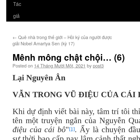
Tác
giả
←
Quê nhà trong thế giới – Hồi ký của người được
giải Nobel Amartya Sen (kỳ 17)
Mênh mông chật chội… (6)
Posted on
14 Tháng Mười Một, 2021
by
post3
Lại Nguyên Ân
VẪN TRONG VŨ ĐIỆU CỦA CÁI 
Khi dự định viết bài này, tâm trí tôi t
tên một truyện ngắn của Nguyễn Qua
điệu của cái bô
"
. Ấy là chuyện đầu
[1]
sư thời bao cấp nay lâm cảnh thất ngh