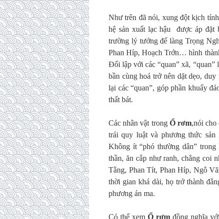
Như trên đã nói, xung đột kịch tín
hệ sản xuất lạc hậu được áp đặt b
trường lý tưởng để làng Trọng Ngh
Phan Híp, Hoạch Trớn… hình thành 
Đối lập với các “quan” xã, “quan”
bần cùng hoá trở nên dặt dẹo, duy
lại các “quan”, góp phần khuấy đả
thất bát.
Các nhân vật trong
Ổ rơm
,nói cho
trái quy luật và phương thức sản 
Không ít “phó thường dân” trong h
thần, ăn cắp như ranh, chẳng coi
Tằng, Phan Tít, Phan Híp, Ngô Văn
thời gian khá dài, họ trở thành đẳ
phương án ma.
Có thể xem
Ổ rơm
đồng nghĩa với