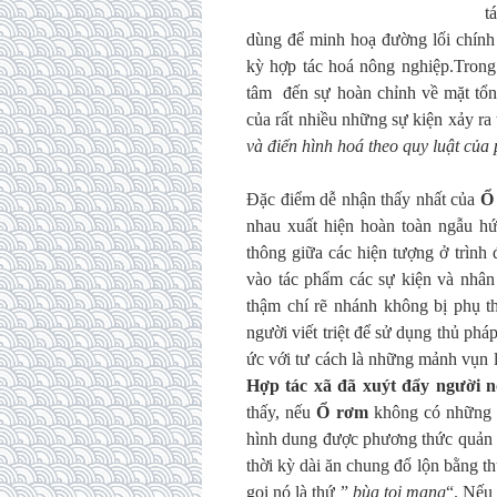
t
dùng để minh hoạ đường lối chính
kỳ hợp tác hoá nông nghiệp.Trong
tâm đến sự hoàn chỉnh về mặt tổng
của rất nhiều những sự kiện xảy r
và điển hình hoá theo quy luật của
Đặc điểm dễ nhận thấy nhất của
Ổ
nhau xuất hiện hoàn toàn ngẫu hứ
thông giữa các hiện tượng ở trình
vào tác phẩm các sự kiện và nhân v
thậm chí rẽ nhánh không bị phụ th
người viết triệt để sử dụng thủ ph
ức với tư cách là những mảnh vụn 
Hợp tác xã đã xuýt đẩy người n
thấy, nếu
Ổ rơm
không có những tr
hình dung được phương thức quản l
thời kỳ dài ăn chung đổ lộn bằng t
gọi nó là thứ ”
bùa toi mạng
“. Nếu 