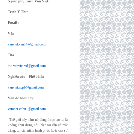
Người phụ trách Văn Việt:
Trịnh Y Thư
Emails:
Văn:
vanviet.van14@gmail.com
Thơ:
tho.vanviet.vd@gmail.com
Nghiên cứu – Phê bình:
vanviet.ncpb@gmail.com
Vấn đề hôm nay:
vanviet.vdhn1@gmail.com
“Thế giới này, như nó đang được tạo ra, là
không chịu đựng nổi. Nên tôi cần có mặt
trăng, tôi cần niềm hạnh phúc hoặc cần sự