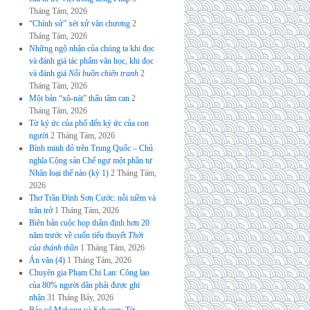
Tháng Tám, 2026
“Chính sử” xét xử văn chương
2
Tháng Tám, 2026
Những ngộ nhận của chúng ta khi đọc
và đánh giá tác phẩm văn học, khi đọc
và đánh giá
Nỗi buồn chiến tranh
2
Tháng Tám, 2026
Một bản “xô-nát” thấu tâm can
2
Tháng Tám, 2026
Từ ký ức của phố đến ký ức của con
người
2 Tháng Tám, 2026
Bình minh đỏ trên Trung Quốc – Chủ
nghĩa Cộng sản Chế ngự một phần tư
Nhân loại thế nào (kỳ 1)
2 Tháng Tám,
2026
Thơ Trần Đình Sơn Cước: nỗi niềm và
trăn trở
1 Tháng Tám, 2026
Biên bản cuộc họp thẩm định hơn 20
năm trước về cuốn tiểu thuyết
Thời
của thánh thần
1 Tháng Tám, 2026
Án văn (4)
1 Tháng Tám, 2026
Chuyên gia Phạm Chi Lan: Công lao
của 80% người dân phải được ghi
nhận
31 Tháng Bảy, 2026