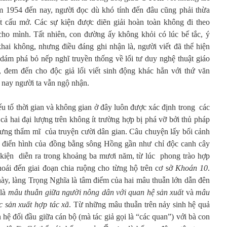
m 1954 đến nay, người đọc dù khó tính đến đâu cũng phải thừa
kết cấu mở. Các sự kiện được diẽn giải hoàn toàn không đi theo
cho mình. Tất nhiên, con đường ấy không khỏi có lúc bế tắc, ý
ai không, nhưng điều đáng ghi nhận là, người viết đã thể hiện
 dám phá bỏ nếp nghĩ truyền thống về lối tư duy nghệ thuật giáo
i, đem đến cho độc giả lối viết sinh động khác hẳn với thứ văn
 nay người ta vẫn ngộ nhận.
ếu tố thời gian và không gian ở đây luôn được xác định trong các
ề cả hai đại lượng trên không ít trường hợp bị phá vỡ bởi thủ pháp
ưng thẩm mĩ của truyện cười dân gian. Câu chuyện lấy bối cảnh
 điển hình của đồng bằng sông Hồng gần như chỉ độc canh cây
sự kiện diễn ra trong khoảng ba mươi năm, từ lúc phong trào hợp
hoái đến giai đoạn chia ruộng cho từng hộ trên cơ sở
Khoán 10
.
ày, làng Trọng Nghĩa là tâm điểm của hai mâu thuẫn lớn dẫn đên
 là
mâu thuẫn giữa người nông dân với quan hệ sản xuất
và
mâu
c sản xuất hợp tác xã
. Từ những mâu thuẫn trên nảy sinh hệ quả
 hệ đối đầu giữa cán bộ (mà tác giả gọi là “các quan”) với bà con