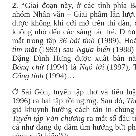
2
. “Giai đoạn này, ở các tỉnh phía B
nhóm Nhân văn – Giai phẩm lần lượt x
được không khí cởi mở trên thi đàn,
không nhỏ đến các sáng tác trẻ. Dươ
mắt trong tập
36 bài tình
(1989), Ho
tìm mặt
(1993) sau
Ngựa biển
(1988)
Đặng Đình Hưng được xuất bản nă
Bóng chữ
(1994) là
Ngó lời
(1997), T
Cổng tỉnh
(1994)…
Ở Sài Gòn, tuyển tập thơ và tiểu lu
1996) ra hai tập rồi ngưng. Sau đó,
Th
giả khuynh hướng cách tân in chung 
Tuyển tập Văn chương
ra mắt số đầu t
cả như đang dọ dẫm tìm hướng bứt phá,
cách xuất hiện”
.
(2)