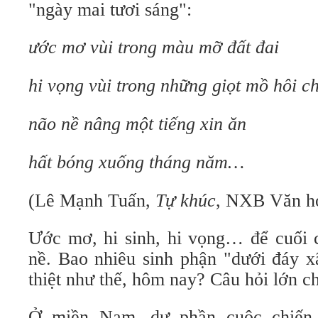
"ngày mai tươi sáng":
ước mơ vùi trong màu mỡ đất đai
hi vọng vùi trong những giọt mồ hôi c
não nề nâng một tiếng xin ăn
hất bóng xuống tháng năm…
(Lê Mạnh Tuấn,
Tự khúc
, NXB Văn họ
Ước mơ, hi sinh, hi vọng… để cuối c
nề. Bao nhiêu sinh phận "dưới đáy x
thiệt như thế, hôm nay? Câu hỏi lớn c
Ở miền Nam, dự phần cuộc chiến