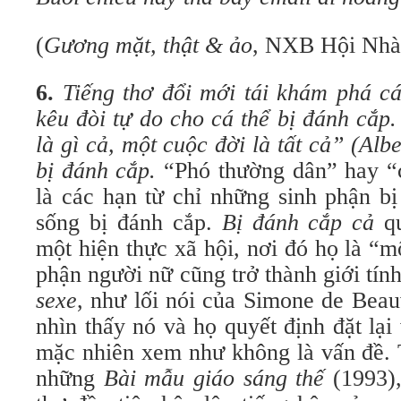
(
Gương mặt, thật & ảo
, NXB Hội Nhà
6.
Tiếng thơ đổi mới tái khám phá cá
kêu đòi tự do cho cá thể bị đánh cắp
là gì cả, một cuộc đời là tất cả” (Al
bị đánh cắp.
“Phó thường dân” hay 
là các hạn từ chỉ những sinh phận bị
sống bị đánh cắp.
Bị đánh cắp cả
q
một hiện thực xã hội, nơi đó họ là “m
phận người nữ cũng trở thành giới tín
sexe
, như lối nói của Simone de Beau
nhìn thấy nó và họ quyết định đặt lại
mặc nhiên xem như không là vấn đề.
những
Bài mẫu giáo sáng thế
(1993),