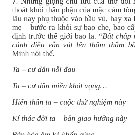
7
. Nhưng giọng chủ lưu của thơ đổi 
thoát khỏi thân phận của mặc cảm tòn
lâu nay phụ thuộc vào bầu vú, hay xa
mẹ – bước ra khỏi sự bao che, bao c
định trước thế giới bao la. “
Bất chấp 
cánh diều vẫn vút lên thăm thẳm bầ
Minh nói thế.
Ta – cư dân nỗi đau
Ta – cư dân miền khát vọng…
Hiến thân ta – cuộc thử nghiệm này
Kí thác đời ta – bản giao hưởng này
Bản hòa âm kẻ khốn cùng