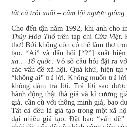
tất cả trôi xuôi – cấm lội ngược giòng
Cho đến tận năm 1992, khi anh cho in
Thủy Hỏa Thổ
trên tạp chí
Cửa Việt
. 
thơ! Bởi không còn có thể làm thơ tro
tạo. “Ai” và dấu hỏi [“?”] xuất hiện
xa… Tổ quốc
. Vô số câu hỏi đặt ra với
các vấn đề xã hội. Quá khứ, hiện tại v
“không ai” trả lời. Không muốn trả lời
không dám trả lời. Trả lời sao được
hành động thật thà giả và kỉ cương giả
giả, cần cù với thông minh giả, bao 
Tất cả đều là giả tạo trong một xã hộ
đại nhiều giả tạo. Đặt bao “vấn đề”
phải đặt vấn đề về chính công việc củ