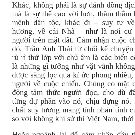
Khác, không phải là sự đánh đồng địch
mà là sự thể cao vời hơn, thăm thẳm 
mệnh dân tộc, khác đi – suy tư v
hương, về cái Nhà – như là nơi cư 
người trên mặt đất. Cảm nhận cuộc c
đó, Trần Anh Thái từ chối kể chuyện t
rù rì thứ lớp với chủ âm là các biến c
là những gì tưởng như vặt vãnh không
được sàng lọc qua kí ức phong nhiêu,
người về cuộc chiến. Chúng có mặt đ
động tâm thức người đọc, cho dù đ
từng dự phần vào nó, chịu đựng nó. 
chất suy tưởng mang tính phản tỉnh c
so với không khí sử thi Việt Nam, thời
Hoặc ngoảnh lại để cảm nhận đầy t