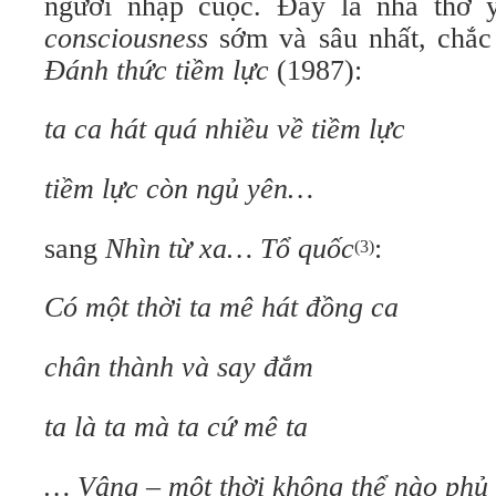
người nhập cuộc. Đây là nhà thơ 
consciousness
sớm và sâu nhất, chắc 
Đánh thức tiềm lực
(1987):
ta ca hát quá nhiều về tiềm lực
tiềm lực còn ngủ yên…
sang
Nhìn từ xa… Tổ quốc
:
(3)
Có một thời ta mê hát đồng ca
chân thành và say đắm
ta là ta mà ta cứ mê ta
… Vâng – một thời không thể nào phủ