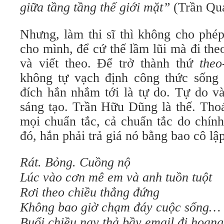
giữa tầng tầng thế giới mặt”
(Trần Qu
Nhưng, làm thi sĩ thì không cho phép
cho mình, để cứ thế lầm lũi mà đi the
và viết theo. Để trở thành thứ
theo-
không tự vạch định công thức sống 
đích hắn nhắm tới là tự do. Tự do v
sáng tạo. Trần Hữu Dũng là thế. Tho
mọi chuẩn tắc, cả chuẩn tắc do chín
đó, hắn phải trả giá nó bằng bao cô lập
Rát. Bỏng. Cuồng nộ
Lúc vào cơn mê em và anh tuồn tuột
Rơi theo chiều thẳng đứng
Không bao giờ chạm đáy cuộc sống…
Buổi chiều nay thả bầy email đi hoang