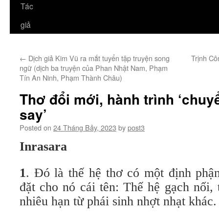
Tác
giả
←
Dịch giả Kim Vũ ra mắt tuyển tập truyện song
Trịnh Cô
ngữ (dịch ba truyện của Phan Nhật Nam, Phạm
Tín An Ninh, Phạm Thành Châu)
Thơ đổi mới, hành trình ‘chu
say’
Posted on
24 Tháng Bảy, 2023
by
post3
Inrasara
1
. Đó là thế hệ thơ có một định phận
đặt cho nó cái tên: Thế hệ gạch nối,
nhiêu hạn từ phái sinh nhợt nhạt khác.