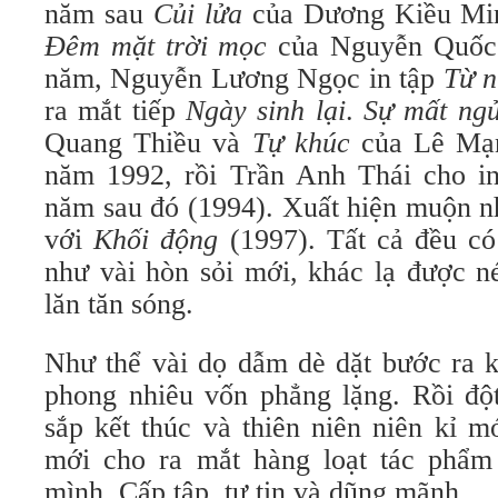
năm sau
Củi lửa
của Dương Kiều Minh
Đêm mặt trời mọc
của Nguyễn Quốc 
năm, Nguyễn Lương Ngọc in tập
Từ 
ra mắt tiếp
Ngày sinh lại
.
Sự mất ngủ
Quang Thiều và
Tự khúc
của Lê Mạn
năm 1992, rồi Trần Anh Thái cho 
năm sau đó (1994). Xuất hiện muộn n
với
Khối động
(1997). Tất cả đều có 
như vài hòn sỏi mới, khác lạ được 
lăn tăn sóng.
Như thể vài dọ dẫm dè dặt bước ra k
phong nhiêu vốn phẳng lặng. Rồi đột
sắp kết thúc và thiên niên niên kỉ m
mới cho ra mắt hàng loạt tác phẩm
mình. Cấp tập, tự tin và dũng mãnh.