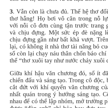
3
. Vẫn còn là chưa đủ. Thế hệ thơ đổ
thơ hẫng! Họ bơi vô căn trong nỗ lự
với nỗi cô đơn cùng tận trước trang 
và chịu đựng. Một sức ép đè nặng l
chịu đựng gần như bất khả vượt. Trê
lại, có không ít nhà thơ tài năng bỏ c
số còn lại chạy náu thân chốn báo chí 
thể “thơ xuôi tay như nước chảy xuôi 
Giữa khí hậu văn chương đó, số ít đ
chiến đấu và sáng tạo. Trong cô độc, b
cắt đứt với khí quyển văn chương của
nhất quán trong ý hướng sáng tạo. Cô
nhau để có thể lập nhóm, mở trường p