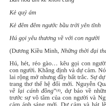
Kẻ quỷ ám
Kẻ đêm đêm ngước bầu trời yên tĩnh
Hú gọi yêu thương về với con người
(Dương Kiều Minh,
Những thời đại t
Hú, hét, réo gào… kêu gọi con người
con người. Khẳng định và dự cảm. Nó
lai rộng mở nhưng đầy bất trắc. Sự d
trang thơ thế hệ đổi mới. Nguyễn Qu
về lại cánh đồng
”
, dự báo về nhữn
(4)
trước sự vô tâm của con người và N
cảm ánh sáng mới. Dự cảm và hát lên