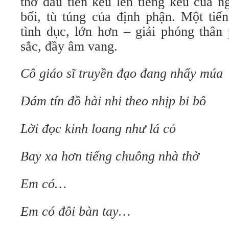
thơ đầu tiên kêu lên tiếng kêu của n
bối, tù túng của định phận. Một tiế
tình dục, lớn hơn – giải phóng thân
sắc, đầy âm vang.
Cô giáo sĩ truyền đạo đang nhẩy múa
Đám tín đồ hài nhi theo nhịp bi bô
Lời đọc kinh loang như lá cỏ
Bay xa hơn tiếng chuông nhà thờ
Em có…
Em có đôi bàn tay…