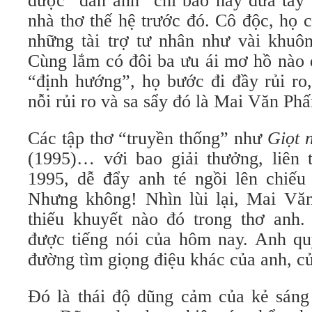
được “đàn anh” chỉ bảo hay đưa tay 
nhà thơ thế hệ trước đó. Cô độc, họ
những tài trợ tư nhân như vài khuôn
Cùng lắm có đôi ba ưu ái mơ hồ nào đ
“định hướng”, họ bước đi đầy rủi ro,
nỗi rủi ro và sa sẩy đó là Mai Văn Phấn
Các tập thơ “truyền thống” như
Giọt 
(1995)… với bao giải thưởng, liên
1995, dễ đẩy anh té ngồi lên chiếu 
Nhưng không! Nhìn lùi lại, Mai Vă
thiếu khuyết nào đó trong thơ anh
được tiếng nói của hôm nay. Anh quy
đường tìm giọng điệu khác của anh, củ
Đó là thái độ dũng cảm của kẻ sáng 