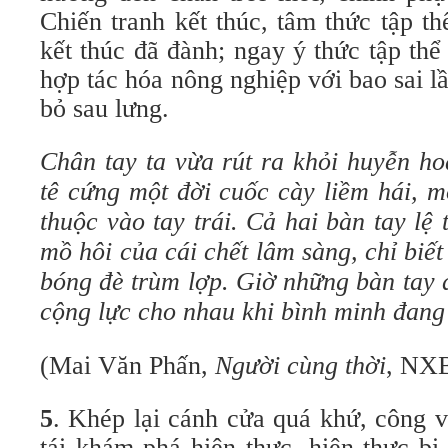
Chiến tranh kết thúc, tâm thức tập th
kết thúc đã đành; ngay ý thức tập thể
hợp tác hóa nông nghiệp với bao sai 
bỏ sau lưng.
Chân tay ta vừa rút ra khỏi huyễn h
tê cứng một đời cuốc cày liềm hái, m
thuộc vào tay trái. Cả hai bàn tay lệ 
mồ hôi của cái chết lâm sàng, chỉ bi
bóng đè trùm lợp. Giờ những bàn tay đ
cộng lực cho nhau khi bình minh đang
(Mai Văn Phấn,
Người cùng thời
, NXB
5
. Khép lại cánh cửa quá khứ, công v
tái khám phá hiện thực, hiện thực bị