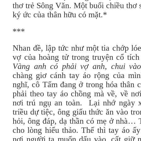
thơ trẻ Sông Văn. Một buổi chiều thơ s
ký ức của thân hữu có mặt.*
***
Nhan đề, lập tức như một tia chớp lóe 
vợ của hoàng tử trong truyện cổ tí
Vàng anh có phải vợ anh, chui vào
chàng giơ cánh tay áo rộng của mình
nghĩ, cô Tấm đang ở trong hóa thân 
phải theo tay áo chồng mà về, về nơ
nơi trú ngụ an toàn. Lại nhớ ngày 
triều dự tiệc, ông giấu thức ăn vào tr
hỏi, ông đáp, dạ thần có mẹ ở nhà… T
cho lòng hiếu thảo. Thế thì tay áo ấ
nơi người ta muốn dấu vào, cất giữ 