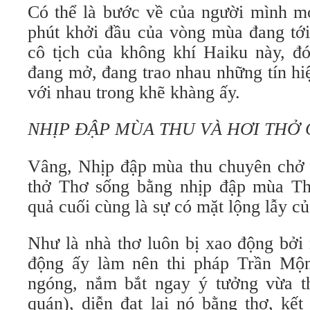
Có thể là bước về của người mình mo
phút khởi đầu của vòng mùa đang tới
cô tịch của không khí Haiku này, đó
đang mở, đang trao nhau những tín hi
với nhau trong khẽ khàng ấy.
NHỊP ĐẬP MÙA THU VÀ HƠI THỞ
Vâng, Nhịp đập mùa thu chuyên chở 
thở Thơ sống bằng nhịp đập mùa Th
quả cuối cùng là sự có mặt lộng lẫy c
Như là nhà thơ luôn bị xao động bởi
động ấy làm nên thi pháp Trần Mộn
ngóng, nắm bắt ngay ý tưởng vừa t
quán), diễn đạt lại nó bằng thơ, kết