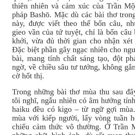
thiên nhiên và cảm xúc của Trần Mộn
pháp Bashō. Mặc dù các bài thơ tron
này, được viết theo thể bốn câu, n
gieo vần của tứ tuyệt, chỉ là bốn câu 
khởi, vừa đủ thời gian cho nhận xét
Đặc biệt phần gây ngạc nhiên cho ngư
bài, mang tính chất sáng tạo, đột ph
ngờ, về chiều sâu tư tưởng, không gắ
cờ hốt thị.
Trong những bài thơ mùa thu sau đ
tôi nghĩ, ngẫu nhiên có âm hưởng tín
haiku đều có kigo – từ ngữ gợi mùa
mùa với kiếp người, lấy vòng tuần h
chiếu cảm thức vô thường. Ở Trần 