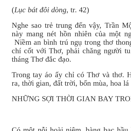
(
Lục bát đôi dòng
, tr. 42)
Nghe sao trẻ trung đến vậy, Trần M
này mang nét hồn nhiên của một ng
Niềm an bình trú ngụ trong thơ thong
chí cốt với Thơ, phải chăng người t
tháng Thơ đắc đạo.
Trong tay áo ấy chỉ có Thơ và thơ. H
ra, thời gian, đất trời, bốn mùa, hoa l
NHỮNG SỢI THỜI GIAN BAY TR
Có một nỗi hoài niệm, bàng bạc hầu h