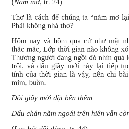
(
Nằm mơ
, tr. 24)
Thơ là cách để chúng ta “nằm mơ lại”
Phải không nhà thơ?
Hôm nay và hôm qua cứ như mặt nhì
thắc mắc, Lớp thời gian nào không x
Thương người đang ngồi đó nhìn quá k
trôi, và dấu giầy mới này lại tiếp t
tính của thời gian là vậy, nên chi b
mỉm, buồn.
Đôi giầy mới đặt bên thềm
Dấu chân năm ngoái trên hiên vẫn cò
(
Lục bát đôi dòng
, tr. 44)