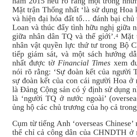
năm 2015 nêu rõ rằng một trong nhữn
Mặt trận Thống nhất ‘là sử dụng Hoa k
và hiện đại hóa đất tổ… đánh bại chủ 
Loan và thúc đẩy tình hữu nghị giữa 
giữa nhân dân TQ và thế giới’.
Mặt t
4
nhân vật quyền lực thứ tư trong Bộ C
tiếp giám sát, và một sách hướng d
nhất được tờ
Financial Times
xem đ
nói rõ rằng: ‘Sự đoàn kết của người 
sự đoàn kết của con cái người Hoa ở 
là Đảng Cộng sản có ý định sử dụng 
là ‘người TQ ở nước ngoài’ (oversea
ủng hộ các chủ trương của họ cả trong
Cụm từ tiếng Anh ‘overseas Chinese’ 
thể chỉ cả công dân của CHNDTH ở 