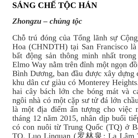
SÁNG CHẾ TỘC HÁN
Zhongzu – chủng tộc
Chỗ trú đóng của Tổng lãnh sự Cộn
Hoa (CHNDTH) tại San Francisco là
bất động sản thông minh nhất trong
Elmo Way nằm trên đỉnh một ngọn đồi
Bình Dương, ban đầu được xây dựng c
khu dân cư giàu có Monterey Heights
hai cây bách lớn che bóng mát và c
ngôi nhà có một cặp sư tử đá lớn chầ
là một địa điểm ấn tượng cho việc 
tháng 12 năm 2015, nhân dịp buổi ti
có con nuôi từ Trung Quốc (TQ) ở Ba
TQ, Luo Linquan (罗林泉: La Lâm To