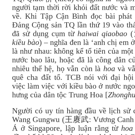
người tạm thời rời khỏi đất nước và 
về. Khi Tập Cận Bình đọc bài phát
Đảng Cộng sản TQ lần thứ 19 vào th
đã sử dụng cụm từ
haiwai qiaobao
kiều bào
) – nghĩa đen là ‘anh chị em 
là như nhau: không kể tổ tiên của một
nước bao lâu, hoặc đã là công dân c
nhiêu thế hệ, họ vẫn còn là
hoa
và vẫ
quê cha đất tổ. TCB nói với đại hội
việc làm việc với kiều bào ở nước ngo
hưng của dân tộc Trung Hoa [
Zhongh
Người có uy tín hàng đầu về lịch sử 
Wang Gungwu (王赓武: Vương Canh V
Á ở Singapore, lập luận rằng từ
hoa