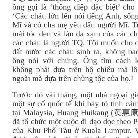
ông gọi là ‘thông điệp đặc biệt’ ch
‘Các cháu lớn lên nói tiếng Anh, sốn
Mĩ và có cha mẹ yêu dấu người Mĩ. Tu
mái tóc đen và làn da xạm của các c
các cháu là người TQ. Tôi muốn cho c
đất nước các cháu sinh ra, không ba
ông nói với chúng. Ông tìm cách 
không phải dựa trên hộ chiếu mà l
ngoài mà dựa trên chủng tộc của họ.
1
Trước đó vài tháng, một nhà ngoại g
một sự cố quốc tế khi bày tỏ tình cả
tại Malaysia, Huang Huikang (黄惠康
đã tổ chức một cuộc đi dạo dọc theo P
của Khu Phố Tàu ở Kuala Lumpur. V