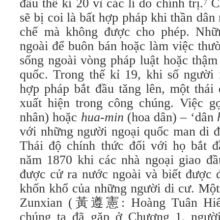
đầu thế kỉ 20 vì các lí do chính trị.
Ch
7
sẽ bị coi là bất hợp pháp khi thần dân
chế mà không được cho phép. Nhữ
ngoài để buôn bán hoặc làm việc thườ
sống ngoài vòng pháp luật hoặc thậm
quốc. Trong thế kỉ 19, khi số người 
hợp pháp bắt đầu tăng lên, một thái
xuất hiện trong công chúng. Việc g
nhân) hoặc
hua-min
(hoa dân) – ‘dân
với những người ngoại quốc man di đ
Thái độ chính thức đối với họ bắt đ
năm 1870 khi các nhà ngoại giao đầ
được cử ra nước ngoài và biết được 
khốn khổ của những người di cư. Một
Zunxian (黃遵憲: Hoàng Tuân Hiến
chúng ta đã gặp ở Chương 1, người