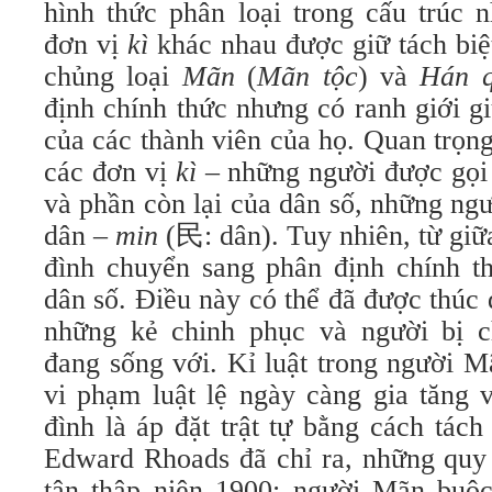
hình thức phân loại trong cấu trúc 
đơn vị
kì
khác nhau được giữ tách biệ
chủng loại
Mãn
(
Mãn tộc
) và
Hán 
định chính thức nhưng có ranh giới gi
của các thành viên của họ. Quan trọng
các đơn vị
kì
– những người được gọi
và phần còn lại của dân số, những ng
dân –
min
(民: dân). Tuy nhiên, từ giữa 
đình chuyển sang phân định chính th
dân số. Điều này có thể đã được thúc
những kẻ chinh phục và người bị c
đang sống với. Kỉ luật trong người M
vi phạm luật lệ ngày càng gia tăng 
đình là áp đặt trật tự bằng cách tác
Edward Rhoads đã chỉ ra, những quy 
tận thập niên 1900: người Mãn buộc