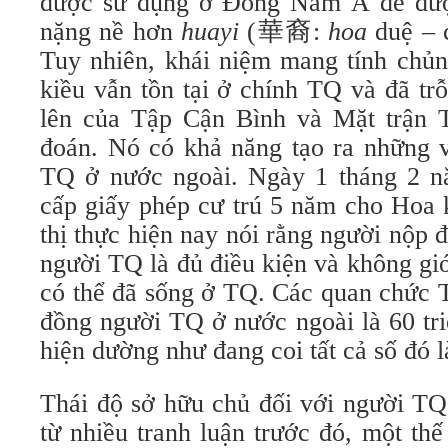
được sử dụng ở Đông Nam Á để được
nặng nề hơn
huayi
(華裔:
hoa
duệ – 
Tuy nhiên, khái niệm mang tính chủn
kiều vẫn tồn tại ở chính TQ và đã trỗi
lên của Tập Cận Bình và Mặt trận 
đoán. Nó có khả năng tạo ra những 
TQ ở nước ngoài. Ngày 1 tháng 2 n
cấp giấy phép cư trú 5 năm cho Hoa 
thị thực hiện nay nói rằng người nộp đ
người TQ là đủ điều kiện và không giới
có thể đã sống ở TQ. Các quan chức 
đồng người TQ ở nước ngoài là 60 tri
hiện dường như đang coi tất cả số đó 
Thái độ sở hữu chủ đối với người TQ
từ nhiều tranh luận trước đó, một thế 