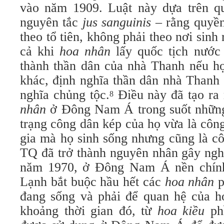
vào năm 1909. Luật này dựa trên q
nguyên tắc
jus sanguinis
– rằng quyề
theo tổ tiên, không phải theo nơi sinh
cả khi
hoa nhân
lấy quốc tịch nước 
thành thần dân của nhà Thanh nếu họ
khác, định nghĩa thần dân nhà Thanh 
nghĩa chủng tộc.
Điều này đã tạo ra
8
nhân
ở Đông Nam Á trong suốt những
trạng công dân kép của họ vừa là côn
gia mà họ sinh sống nhưng cũng là c
TQ đã trở thành nguyên nhân gây ngh
năm 1970, ở Đông Nam Á nền chính 
Lạnh bắt buộc hầu hết các
hoa nhân
p
đang sống và phải để quan hệ của h
khoảng thời gian đó, từ
hoa kiều
ph