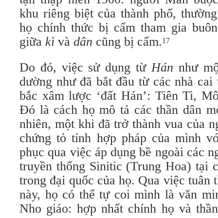
khu riêng biệt của thành phố, thườn
họ chính thức bị cấm tham gia buôn
giữa
kì
và
dân
cũng bị cấm.
17
Do đó, việc sử dụng từ
Hán
như mộ
dường như đã bắt đầu từ các nhà cai 
bắc xâm lược ‘đất Hán’: Tiên Ti, 
Đó là cách họ mô tả các thần dân mớ
nhiên, một khi đã trở thành vua của 
chứng tỏ tính hợp pháp của mình vớ
phục qua việc áp dụng bề ngoài các n
truyền thống Sinitic (Trung Hoa) tại
trong đại quốc của họ. Qua việc tuân
này, họ có thể tự coi mình là văn m
Nho giáo: hợp nhất chính họ và thần