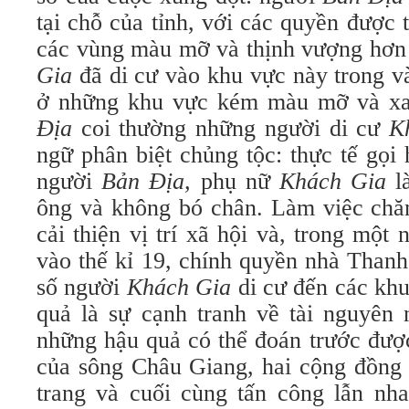
tại chỗ của tỉnh, với các quyền được t
các vùng màu mỡ và thịnh vượng hơn
Gia
đã di cư vào khu vực này trong và
ở những khu vực kém màu mỡ và xa
Địa
coi thường những người di cư
K
ngữ phân biệt chủng tộc: thực tế gọi
người
Bản Địa,
phụ nữ
Khách Gia
l
ông và không bó chân. Làm việc chă
cải thiện vị trí xã hội và, trong một 
vào thế kỉ 19, chính quyền nhà Than
số người
Khách Gia
di cư đến các kh
quả là sự cạnh tranh về tài nguyên 
những hậu quả có thể đoán trước đượ
của sông Châu Giang, hai cộng đồng 
trang và cuối cùng tấn công lẫn nha