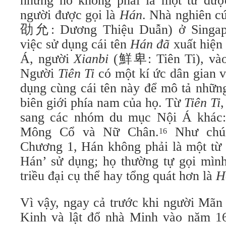
nhưng nó không phải là một từ đượ
người được gọi là
Hán
. Nhà nghiên 
劭允: Dương Thiệu Duẫn) ở Singapo
việc sử dụng cái tên
Hán đã
xuất hiện
Á, người
Xianbi
(鮮卑: Tiên Ti), vào
Người
Tiên Ti
có một kí ức dân gian 
dụng cùng cái tên này để mô tả nhữn
biên giới phía nam của họ. Từ
Tiên Ti
,
sang các nhóm du mục Nội Á khác: 
Mông Cổ và Nữ Chân.
Như chún
16
Chương 1, Hán không phải là một từ 
Hán’ sử dụng; họ thường tự gọi mình
triều đại cụ thể hay tổng quát hơn là
H
Vì vậy, ngay cả trước khi người Mãn
Kinh và lật đổ nhà Minh vào năm 16