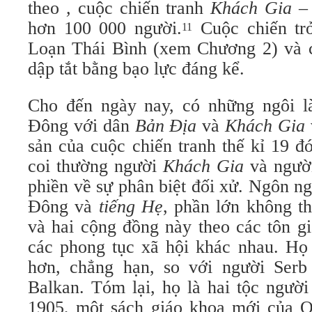
theo
,
cuộc chiến tranh
Khách Gia –
hơn 100 000 người.
Cuộc chiến trở
11
Loạn Thái Bình (xem Chương 2) và c
dập tắt bằng bạo lực đáng kể.
Cho đến ngày nay, có những ngôi l
Đông với dân
Bản Địa
và
Khách Gia
sản của cuộc chiến tranh thế kỉ 19 
coi thường người
Khách Gia
và ngư
phiền về sự phân biệt đối xử. Ngôn n
Đông và
tiếng Hẹ
, phần lớn không t
và hai cộng đồng này theo các tôn g
các phong tục xã hội khác nhau. Họ 
hơn, chẳng hạn, so với người Serb
Balkan. Tóm lại, họ là hai tộc ngườ
1905, một sách giáo khoa mới của 