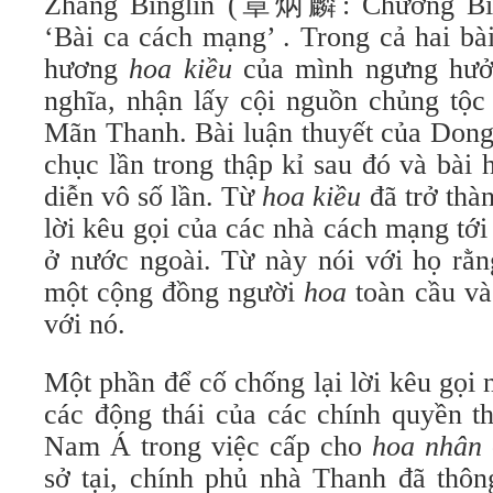
Zhang Binglin (章炳麟: Chương Bỉnh
‘Bài ca cách mạng’ . Trong cả hai bà
hương
hoa kiều
của mình ngưng hưở
nghĩa, nhận lấy cội nguồn chủng tộc
Mãn Thanh. Bài luận thuyết của Dong
chục lần trong thập kỉ sau đó và bài
diễn vô số lần. Từ
hoa kiều
đã trở thà
lời kêu gọi của các nhà cách mạng tới 
ở nước ngoài. Từ này nói với họ rằn
một cộng đồng người
hoa
toàn cầu và
với nó.
Một phần để cố chống lại lời kêu gọi 
các động thái của các chính quyền t
Nam Á trong việc cấp cho
hoa nhân
sở tại, chính phủ nhà Thanh đã thôn