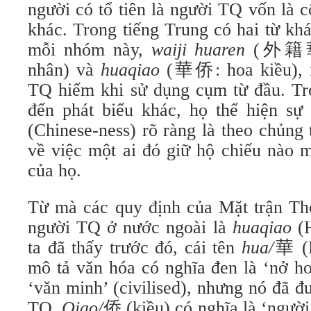
người có tổ tiên là người TQ vốn là 
khác. Trong tiếng Trung có hai từ kh
mỗi nhóm này,
waiji huaren
(外籍華人
nhân) và
huaqiao
(華侨: hoa kiều), 
TQ hiếm khi sử dụng cụm từ đầu. Tro
đến phát biểu khác, họ thể hiện sự 
(Chinese-ness) rõ ràng là theo chủng
về việc một ai đó giữ hộ chiếu nào m
của họ.
Từ mà các quy định của Mặt trận Th
người TQ ở nước ngoài là
huaqiao
(
ta đã thấy trước đó, cái tên
hua/
華
(
mô tả văn hóa có nghĩa đen là ‘nở ho
‘văn minh’ (civilised), nhưng nó đã 
TQ.
Qiao/
侨 (kiều) có nghĩa là ‘người 