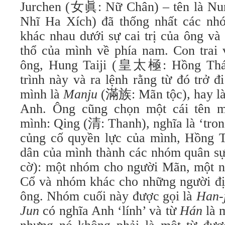
Jurchen (女眞: Nữ Chân) – tên là 
Nhĩ Ha Xích) đã thống nhất các nh
khác nhau dưới sự cai trị của ông và
thổ của mình về phía nam. Con trai 
ông, Hung Taiji (皇太極: Hồng Thái 
trình này và ra lệnh rằng từ đó trở 
mình là
Manju
(滿族: Mãn tộc), hay là
Anh. Ông cũng chọn một cái tên mớ
mình: Qing (清: Thanh), nghĩa là ‘tro
củng cố quyền lực của mình, Hồng T
dân của mình thành các nhóm quân sự,
cờ): một nhóm cho người Mãn, một 
Cổ và nhóm khác cho những người địn
ông. Nhóm cuối này được gọi là
Han-
Jun
có nghĩa Anh ‘lính’ và từ
Hán
là 