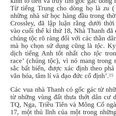
kính tổ tiên và truy tìm gốc gác dòng
Từ tiếng Trung cho dòng họ là
zu
(
những nhà sử học hàng đầu trong thờ
Crossley, đã lập luận rằng dưới thờ
vào cuối thế kỉ thứ 18, Nhà Thanh đã
chủng tộc rõ ràng đối với các thần d
mà họ chọn sử dụng cũng là
tộc
. Ky
dịch tiếng Anh tốt nhất cho
tộc
tron
race’ (chủng tộc), vì nó mang trong
sắc bất biến, được xác định theo phả
văn hóa, tâm lí và đạo đức cố định’.
15
Các vua nhà Thanh có gốc gác từ nhữ
từ những vùng đất thưa thớt dân cư d
TQ, Nga, Triều Tiên và Mông Cổ ngày
17, một thủ lĩnh của một trong nhữn