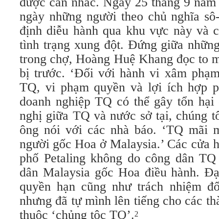
được cân nhắc. Ngày 25 tháng 9 năm 
ngày những người theo chủ nghĩa sô
định diễu hành qua khu vực này và 
tình trạng xung đột. Đứng giữa nhữn
trong chợ, Hoàng Huệ Khang đọc to m
bị trước. ‘Đối với hành vi xâm phạm
TQ, vi phạm quyền và lợi ích hợp 
doanh nghiệp TQ có thể gây tổn hại
nghị giữa TQ và nước sở tại, chúng t
ông nói với các nhà báo. ‘TQ mãi 
người gốc Hoa ở Malaysia.’ Các cửa 
phố Petaling không do công dân TQ
dân Malaysia gốc Hoa điều hành. Đ
quyền hạn cũng như trách nhiệm đố
nhưng đã tự mình lên tiếng cho các thà
thuộc ‘chủng tộc TQ’.
2