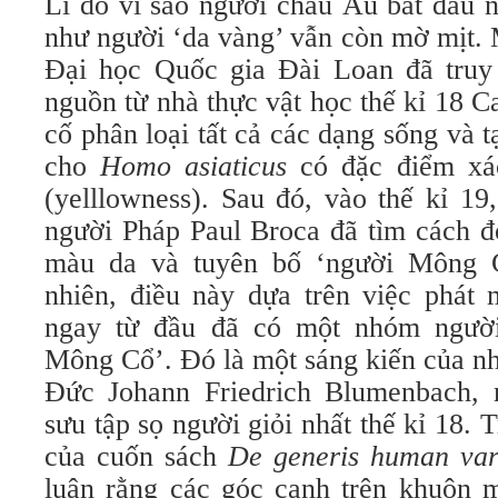
Lí do vì sao người châu Âu bắt đầu 
như người ‘da vàng’ vẫn còn mờ mịt.
Đại học Quốc gia Đài Loan đã truy
nguồn từ nhà thực vật học thế kỉ 18 C
cố phân loại tất cả các dạng sống và t
cho
Homo asiaticus
có đặc điểm xác
(yelllowness). Sau đó, vào thế kỉ 1
người Pháp Paul Broca đã tìm cách đ
màu da và tuyên bố ‘người Mông 
nhiên, điều này dựa trên việc phát 
ngay từ đầu đã có một nhóm người
Mông Cổ’. Đó là một sáng kiến của nh
Đức Johann Friedrich Blumenbach, 
sưu tập sọ người giỏi nhất thế kỉ 18.
của cuốn sách
De generis human vari
luận rằng các góc cạnh trên khuôn 