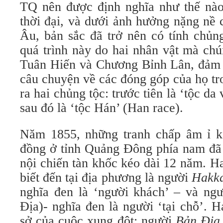
TQ nên được định nghĩa như thế nào
thời đại, và dưới ảnh hưởng nặng nề 
Âu, bản sắc đã trở nên có tính chủng
quá trình này do hai nhân vật mà ch
Tuân Hiến và Chương Bỉnh Lân, đảm
câu chuyện về các đóng góp của họ tr
ra hai chủng tộc: trước tiên là ‘tộc da
sau đó là ‘tộc Hán’ (Han race).
Năm 1855, những tranh chấp âm ỉ k
đồng ở tỉnh Quảng Đông phía nam đã 
nội chiến tàn khốc kéo dài 12 năm. H
biết đến tại địa phương là người
Hakk
nghĩa đen là ‘người khách’ – và ng
Địa)- nghĩa đen là người ‘tại chỗ’. H
sở của cuộc xung đột: người
Bản Địa