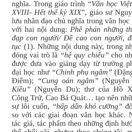
nghĩa. Trong giáo trình
“Văn học Việt
XVIII- Hết thế kỷ XIX
”, giáo sư Nguy
lưu nhân đạo chủ nghĩa trong văn học 
với hai nội dung:
Phê phán những th
đạp con người/ Đề cao con người, đ
tục
(1). Những nội dung này, trong nh
đóng vai trò là
“hệ quy chiếu”
cho nh
được đưa vào giảng dạy từ trường p
đại học như
“Chinh phụ ngâm”
(Đặng
Điểm);
“Cung oán ngâm”
(Nguyễn 
Kiều”
(Nguyễn Du); thơ của Hồ X
Công Trứ, Cao Bá Quát… tạo nên nhữ
sự lôi cuốn,
“hấp dẫn khó cưỡng”
đố
so với các giai đoạn văn học khác. 
tác giả, tác phẩm theo những định hư
thể chối cãi, nhưng theo chúng tôi,