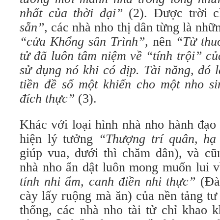
nhất của thời đại”
(2). Được trời 
sẵn”
, các nhà nho thị dân từng là nhữ
“cửa Khổng sân Trình”
, nên
“Từ thuở
tử đã luôn tâm niệm về “tính trội” c
sử dụng nó khi có dịp. Tài năng, đó 
tiền đề số một khiến cho một nho si
đích thực”
(3).
Khác với loại hình nhà nho hành đạo
hiện lý tưởng
“Thượng trí quân, hạ
giúp vua, dưới thì chăm dân), và cũ
nhà nho ẩn dật luôn mong muốn lui 
tỉnh nhi ẩm, canh điền nhi thực”
(Đào
cày lấy ruộng mà ăn) của nền tảng tư
thống, các nhà nho tài tử chỉ khao k