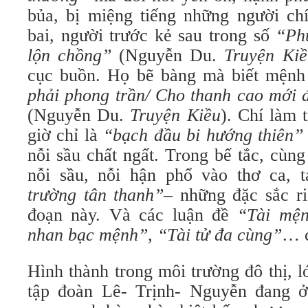
bủa, bị miệng tiếng những người chí
bai, người trước kẻ sau trong số
“Ph
lộn chồng”
(Nguyễn Du.
Truyện Kiề
cục buồn. Họ bẽ bàng mà biết mệnh
phải phong trần/ Cho thanh cao mới 
(Nguyễn Du.
Truyện Kiều
). Chí làm 
giờ chỉ là
“bạch đầu bi hướng thiên”
nỗi sầu chất ngất. Trong bế tắc, cùn
nỗi sầu, nỗi hận phổ vào thơ ca,
trường tân thanh”
– những đặc sắc ri
đoạn này. Và các luận đề
“Tài mện
nhan bạc mệnh”, “Tài tử đa cùng”
… c
Hình thành trong môi trường đô thị, l
tập đoàn Lê- Trịnh- Nguyễn đang ở