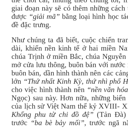
giai đoạn này sẽ có thêm những cách 
được
“giải mã”
bằng loại hình học tá
đề đặc trưng.
Như chúng ta đã biết, cuộc chiến tr
dài, khiến nền kinh tế ở hai miền N
chúa Trịnh ở miền Bắc, chúa Nguyễn
mở cửa lưu thông, buôn bán với nước 
buôn bán, dần hình thành nên các cảng
lớn
“Thứ nhất Kinh Kỳ, thứ nhì phố 
cho việc hình thành nên
“nền văn hóa
Ngọc) sau này. Hơn nữa, những biến 
của lịch sử Việt Nam thế kỷ XVIII- 
Khổng phu tử chi đồ đệ”
(Tản Đà) 
trước
“ba bè bảy mối”
, trước ngã 