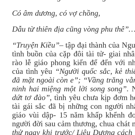
Có âm dương, có vợ chồng,
Dẫu từ thiên địa cũng vòng phu thê”
“Truyện Kiều”
– tập đại thành của Ng
tình buồn của cặp đôi tài tử- giai n
rào lễ giáo phong kiến để đến với n
của tình yêu
“Người quốc sắc, kẻ thiê
đã mặt ngoài còn e”; “Vầng trăng vằn
ninh hai miệng một lời song song”
.
dứt tơ đào”
, tình yêu chưa kịp đơm hoa
tài gái sắc đã bị những con người n
giáo vùi dập- 15 năm khấp khểnh đo
người đời sau cảm thương, chua chát
thử ngay khi trước/ Liêu Dương cách