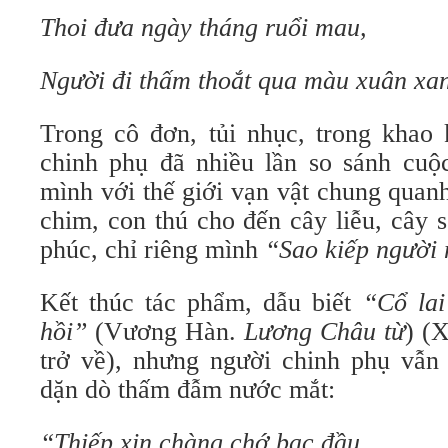
Thoi đưa ngày tháng ruổi mau,
Người đi thấm thoắt qua màu xuân xa
Trong cô đơn, tủi nhục, trong khao 
chinh phụ đã nhiều lần so sánh cuộ
mình với thế giới vạn vật chung quan
chim, con thú cho đến cây liễu, cây
phúc, chỉ riêng mình
“Sao kiếp người 
Kết thúc tác phẩm, dẫu biết
“Cổ lai
hồi”
(Vương Hàn.
Lương Châu từ
) (
trở về), nhưng người chinh phụ vẫn 
dặn dò thấm đẫm nước mắt:
“Thiếp xin chàng chớ bạc đầu,