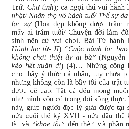
Trứ.
Chữ tình
); ca ngợi thú vui hành 
nhật/ Nhân thọ vô bách tuế/ Thế sự đa
lạc sự
(Hoa đẹp không được trăm n
mấy ai trăm tuổi/ Chuyện đời lắm đổ
sinh nên cứ vui chơi. Bài Từ hành l
Hành lạc từ- II
)
“Cuộc hành lạc bao 
không chơi thiệt ấy ai bù”
(Nguyễn 
kẻo hết xuân đi
) (4)… Những công 
cho thấy ý thức cá nhân, tuy chưa ph
nhưng không còn là bầy tôi của trật 
được đề cao. Tất cả đều mong muố
như mình vốn có trong đời sống thực. 
này, giúp người đọc lý giải được tại
nửa cuối thế kỷ XVIII- nửa đầu thế 
tài và
“khoe tài”
đến thế? Và phần nà