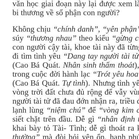
văn học giai đoạn này lại được xem l
bi thương về số phận con người?
Không chịu
“chính danh”
,
“yên phận
súy
“thương nhau”
theo kiểu
“gừng 
con người cậy tài, khoe tài này đã từ
đi tìm tình yêu
“Dang tay người tài t
(Cao Bá Quát.
Nhân sinh thấm thoát
)
trong cuộc đời hành lạc
“Trót yêu hoa
(Cao Bá Quát.
Tự tình
). Nhưng tình y
vòng trời đất chưa đủ rộng để vẫy vù
người tài tử đã đau đớn nhận ra, triề
lạnh lùng
“niệm chú”
để
“vòng kim 
siết chặt trên đầu. Dễ gì
“nhân định 
khai bày tỏ Tài- Tình; dễ gì thoát ra
thường”
mà đòi hỏi yên ổn, hạnh ph