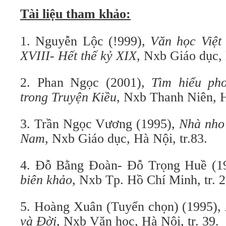
Tài liệu tham khảo:
1. Nguyễn Lộc (!999),
Văn học Việt
XVIII- Hết thế kỷ XIX
, Nxb Giáo dục, 
2. Phan Ngọc (2001),
Tìm hiểu ph
trong Truyện Kiều
, Nxb Thanh Niên, H
3. Trần Ngọc Vương (1995),
Nhà nho 
Nam
, Nxb Giáo dục, Hà Nội, tr.83.
4. Đỗ Bằng Đoàn- Đỗ Trọng Huề (1
biên khảo
, Nxb Tp. Hồ Chí Minh, tr. 2
5. Hoàng Xuân (Tuyển chọn) (1995),
và Đời
, Nxb Văn học, Hà Nội, tr. 39.