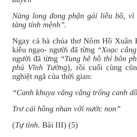
Nàng long đong phận gái liễu bồ, vì
tàng tính mệnh”.
Ngay cả bà chúa thơ Nôm Hồ Xuân 
kiêu ngạo- người đã từng
“Xoạc cẳng
người đã từng
“Tung hê hồ thỉ bôn ph
phủ Vĩnh Tường
), rồi cuối cùng cũ
nghiệt ngã của thời gian:
“Canh khuya văng vẳng trống canh d
Trơ cái hồng nhan với nước non”
(
Tự tình
. Bài III) (5)