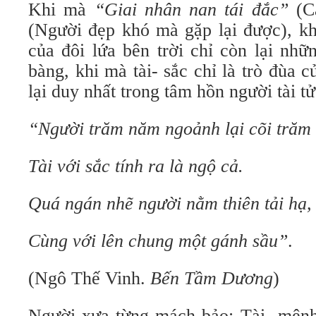
Khi mà
“Giai nhân nan tái đắc”
(C
(Người đẹp khó mà gặp lại được), kh
của đôi lứa bên trời chỉ còn lại nhữ
bàng, khi mà tài- sắc chỉ là trò đùa c
lại duy nhất trong tâm hồn người tài tử
“Người trăm năm ngoảnh lại cõi trăm
Tài với sắc tính ra là ngộ cả.
Quá ngán nhẽ người nằm thiên tải hạ,
Cùng với lên chung một gánh sầu”
.
(Ngô Thế Vinh.
Bến Tầm Dương
)
Người xưa từng mách bảo: Tài- mệnh