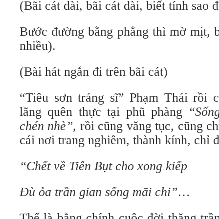
(Bãi cát dài, bãi cát dài, biết tính sao 
Bước đường bằng phẳng thì mờ mịt, b
nhiều).
(Bài hát ngắn đi trên bãi cát)
“Tiêu sơn tráng sĩ” Phạm Thái rồi 
lãng quên thực tại phũ phàng
“Sốn
chén nhè”
, rồi cũng văng tục, cũng ch
cái nơi trang nghiêm, thành kính, chỉ
“Chết về Tiên Bụt cho xong kiếp
Đù ỏa trần gian sống mãi chi”
…
Thế là bằng chính cuộc đời thăng trầ