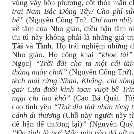
vùng vẫy bốn phương, cốt thỏa mãn c
trai Nam Bắc Đông Tây/ Cho phỉ sứ
bể”
(Nguyễn Công Trứ.
Chí nam nhi
)
về tâm của Nho giáo, điều bận tâm nh
ưu tú này không phải là những giá tr
Tài
và
Tình
. Họ trải nghiệm những 
Nho giáo. Họ công khai
“khoe tài”
Ngọc)
“Trời đất cho ta một cái tài
tháng ngày chơi”
(Nguyễn Công Trứ)
tếch mái rừng Nhan, Khổng, chí xôn
gai/ Cựa đuôi kình toan vượt bể Trì
ngại chi lao khổ”
(Cao Bá Quát.
Tà
cao tình yêu
“Thử địa thử nhân tòng t
cánh di thương
(Chỗ này người này t
để hận để thương lại)
”
(Nguyễn Quý
“Đa tình là nợ/ Mắc míu vào đố gỡ c