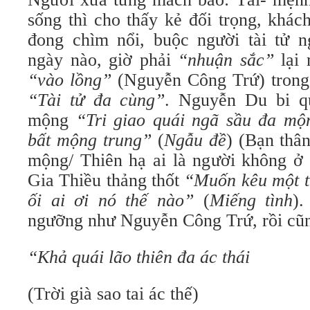
sống thì cho thấy kẻ đối trọng, khác
đong chìm nổi, buộc người tài tử n
ngày nào, giờ phải
“nhuận sắc”
lại 
“vào lồng”
(Nguyễn Công Trứ) trong 
“Tài tử đa cùng”
. Nguyễn Du bi q
mộng
“Tri giao quái ngã sầu đa mộ
bất mộng trung”
(
Ngẫu đề
) (Bạn thâ
mộng/ Thiên hạ ai là người không ở
Gia Thiều thảng thốt
“Muốn kêu một t
ối ai ơi nó thế nào”
(
Miếng tình
).
ngưỡng như Nguyễn Công Trứ, rồi cũn
“Khả quái lão thiên đa ác thái
(Trời già sao tai ác thế)