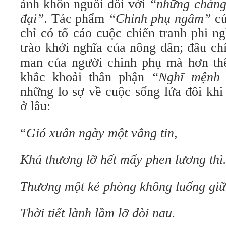
ảnh khôn nguôi đối với
“những chàng t
đại”
. Tác phẩm
“Chinh phụ ngâm”
củ
chỉ có tố cáo cuộc chiến tranh phi n
trào khởi nghĩa của nông dân; đâu ch
man của người chinh phụ mà hơn thế
khắc khoải thân phận
“Nghĩ mệnh 
những lo sợ về cuộc sống lứa đôi kh
ở lâu:
“
Gió xuân ngày một vắng tin,
Khá thương lỡ hết mấy phen lương thì
Thương một kẻ phòng không luống giữ
Thời tiết lành lầm lỡ đòi nau.