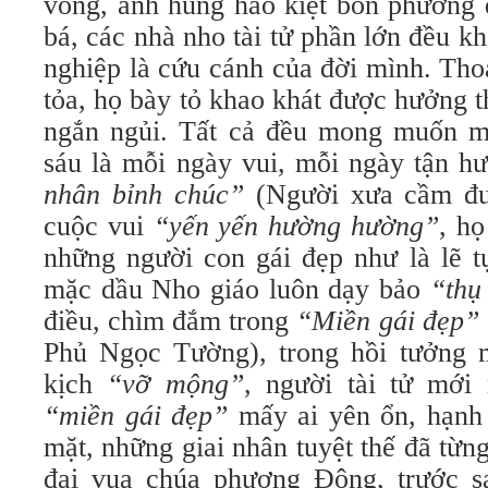
vong, anh hùng hào kiệt bốn phương 
bá, các nhà nho tài tử phần lớn đều k
nghiệp là cứu cánh của đời mình. Tho
tỏa, họ bày tỏ khao khát được hưởng t
ngắn ngủi. Tất cả đều mong muốn m
sáu là mỗi ngày vui, mỗi ngày tận 
nhân bỉnh chúc”
(Người xưa cầm đu
cuộc vui
“yến yến hường hường”
, họ
những người con gái đẹp như là lẽ t
mặc dầu Nho giáo luôn dạy bảo
“thụ
điều, chìm đắm trong
“Miền gái đẹp”
Phủ Ngọc Tường), trong hồi tưởng 
kịch
“vỡ mộng”
, người tài tử mới
“miền gái đẹp”
mấy ai yên ổn, hạnh
mặt, những giai nhân tuyệt thế đã từn
đại vua chúa phương Đông, trước s