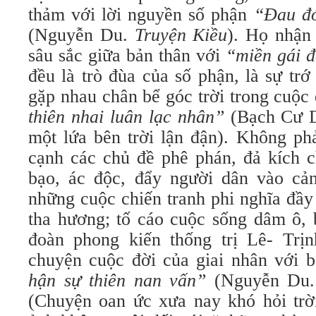
thảm với lời nguyền số phận
“Đau đớ
(Nguyễn Du.
Truyện Kiều
). Họ nhận
sâu sắc giữa bản thân với
“miền gái 
đều là trò đùa của số phận, là sự trớ
gặp nhau chân bể góc trời trong cuộc
thiên nhai luân lạc nhân”
(Bạch Cư 
một lứa bên trời lận đận). Không ph
cạnh các chủ đề phê phán, đả kích c
bạo, ác độc, đẩy người dân vào cả
những cuộc chiến tranh phi nghĩa đầy
tha hương; tố cáo cuộc sống dâm ô, 
đoàn phong kiến thống trị Lê- Trị
chuyện cuộc đời của giai nhân với 
hận sự thiên nan vấn”
(Nguyễn Du
(Chuyện oan ức xưa nay khó hỏi trờ