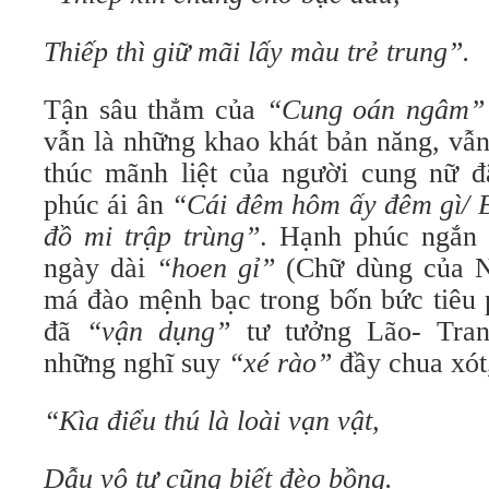
Thiếp thì giữ mãi lấy màu trẻ trung”.
Tận sâu thẳm của
“Cung oán ngâm”
vẫn là những khao khát bản năng, vẫn
thúc mãnh liệt của người cung nữ đ
phúc ái ân
“Cái đêm hôm ấy đêm gì/ 
đồ mi trập trùng”
. Hạnh phúc ngắn 
ngày dài
“hoen gỉ”
(Chữ dùng của N
má đào mệnh bạc trong bốn bức tiêu 
đã
“vận dụng”
tư tưởng Lão- Tra
những nghĩ suy
“xé rào”
đầy chua xót
“Kìa điểu thú là loài vạn vật,
Dẫu vô tư cũng biết đèo bồng.