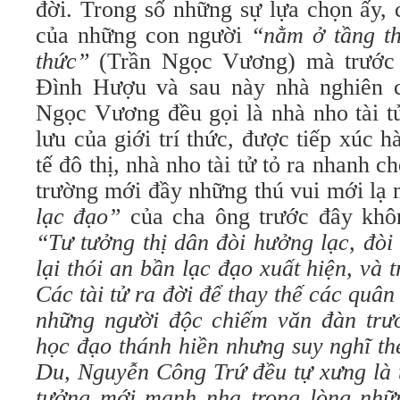
đời. Trong số những sự lựa chọn ấy, 
của những con người
“nằm ở tầng th
thức”
(Trần Ngọc Vương) mà trước 
Đình Hượu và sau này nhà nghiên 
Ngọc Vương đều gọi là nhà nho tài t
lưu của giới trí thức, được tiếp xúc 
tế đô thị, nhà nho tài tử tỏ ra nhanh 
trường mới đầy những thú vui mới lạ
lạc đạo”
của cha ông trước đây khô
“Tư tưởng thị dân đòi hưởng lạc, đòi
lại thói an bần lạc đạo xuất hiện, và 
Các tài tử ra đời để thay thế các quân
những người độc chiếm văn đàn trướ
học đạo thánh hiền nhưng suy nghĩ th
Du, Nguyễn Công Trứ đều tự xưng là t
tưởng mới manh nha trong lòng những