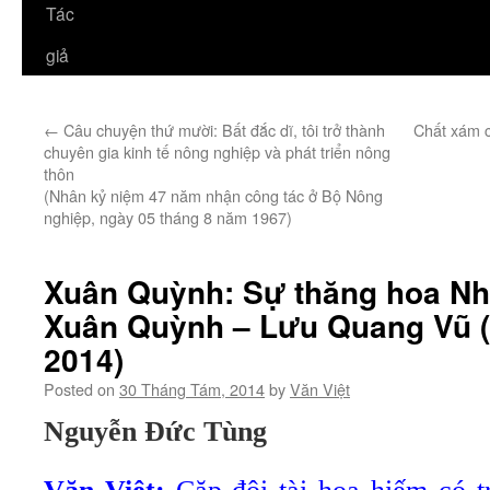
Tác
giả
←
Câu chuyện thứ mười: Bất đắc dĩ, tôi trở thành
Chất xám c
chuyên gia kinh tế nông nghiệp và phát triển nông
thôn
(Nhân kỷ niệm 47 năm nhận công tác ở Bộ Nông
nghiệp, ngày 05 tháng 8 năm 1967)
Xuân Quỳnh: Sự thăng hoa Nh
Xuân Quỳnh – Lưu Quang Vũ (
2014)
Posted on
30 Tháng Tám, 2014
by
Văn Việt
Nguyễn Đức Tùng