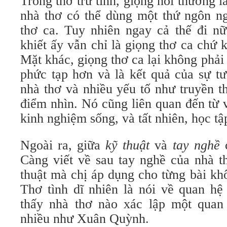
Trong thơ trữ tình, giọng nói thường l
nhà thơ có thể dùng một thứ ngôn ng
thơ ca. Tuy nhiên ngay cả thế đi nữa
khiết ấy vẫn chỉ là giọng thơ ca chứ 
Mặt khác, giọng thơ ca lại không phải
phức tạp hơn và là kết quả của sự t
nhà thơ và nhiều yếu tố như truyền t
điểm nhìn. Nó cũng liên quan đến từ
kinh nghiệm sống, và tất nhiên, học tậ
Ngoài ra, giữa
kỹ thuật
và
tay nghề
c
Càng viết về sau tay nghề của nhà t
thuật mà chị áp dụng cho từng bài kh
Thơ tình dĩ nhiên là nói về quan hệ
thấy nhà thơ nào xác lập một quan
nhiều như Xuân Quỳnh.