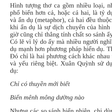
Hình tượng thơ ca gồm nhiều loại, n
phổ biến hơn cả, hoặc cả hai, là tỷ d
và ẩn dụ (metaphor), cả hai đều thuộ
khi ẩn dụ là sự dịch chuyển của hình
giờ cũng chỉ thẳng tính chất so sánh ấ
Có lẽ vì lý do ấy mà nhiều người ngh
dụ mạnh hơn phương pháp hiển dụ. Th
Đó chỉ là hai phương cách khác nhau
và yếu riêng biệt. Xuân Quỳnh sử dụn
dụ:
Chỉ có thuyền mới biết
Biển mênh mông dường nào
Nhưng các so sánh hiển nhiên, chị dù