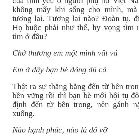
của tình yêu ở người phụ nữ Việt N
không mấy khi sống cho mình, mà
tương lai. Tương lai nào? Đoàn tụ, đ
Họ buộc phải như thế, hy vọng tìm r
tìm ở đâu?
Chớ thương em một mình vất vả
Em ở đây bạn bè đông đủ cả
Thật ra sự thăng bằng đến từ bên tro
bền vững rồi thì bạn bè mới hội tụ đ
định đến từ bên trong, nên gánh nặ
xuống.
Nào hạnh phúc, nào là đổ vỡ