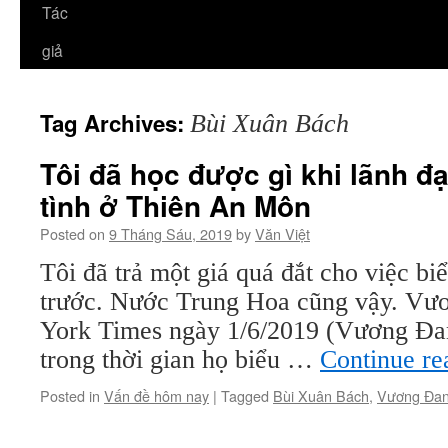
Tác
giả
Tag Archives:
Bùi Xuân Bách
Tôi đã học được gì khi lãnh đ
tình ở Thiên An Môn
Posted on
9 Tháng Sáu, 2019
by
Văn Việt
Tôi đã trả một giá quá đắt cho việc bi
trước. Nước Trung Hoa cũng vậy. V
York Times ngày 1/6/2019 (Vương Đan 
trong thời gian họ biểu …
Continue r
Posted in
Vấn đề hôm nay
|
Tagged
Bùi Xuân Bách
,
Vương Đa