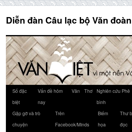
Skip
to
Diễn đàn Câu lạc bộ Văn đoàn
content
Số đặc
Vấn đề hôm
Văn
Thơ
Nghiên cứu Phê
biệt
nay
bình
Gặp gỡ và trò
Trên
Biếm
Thư 
chuyện
Facebook/Minds
họa
đọc