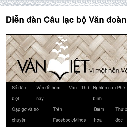
Skip
to
Diễn đàn Câu lạc bộ Văn đoàn
content
Số đặc
Vấn đề hôm
Văn
Thơ
Nghiên cứu Phê
biệt
nay
bình
Gặp gỡ và trò
Trên
Biếm
Thư 
chuyện
Facebook/Minds
họa
đọc