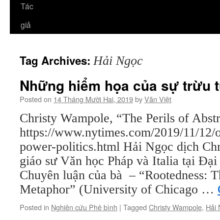
Tác
giả
Tag Archives:
Hải Ngọc
Những hiểm họa của sự trừu 
Posted on
14 Tháng Mười Hai, 2019
by
Văn Việt
Christy Wampole, “The Perils of Abstr
https://www.nytimes.com/2019/11/12/o
power-politics.html Hải Ngọc dịch Ch
giáo sư Văn học Pháp và Italia tại Đại
Chuyên luận của bà – “Rootedness: Th
Metaphor” (University of Chicago …
Posted in
Nghiên cứu Phê bình
|
Tagged
Christy Wampole
,
Hải 