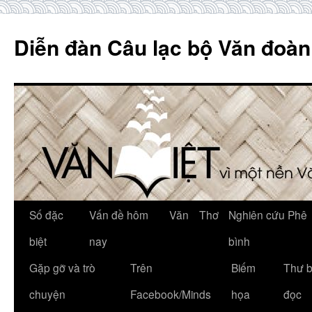
Skip
to
Diễn đàn Câu lạc bộ Văn đoàn
content
Số đặc
Vấn đề hôm
Văn
Thơ
Nghiên cứu Phê
biệt
nay
bình
Gặp gỡ và trò
Trên
Biếm
Thư 
chuyện
Facebook/Minds
họa
đọc