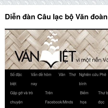
Skip
to
Diễn đàn Câu lạc bộ Văn đoàn
content
Số đặc
Vấn đề hôm
Văn
Thơ
Nghiên cứu Phê
biệt
nay
bình
Gặp gỡ và trò
Trên
Biếm
Thư 
chuyện
Facebook/Minds
họa
đọc