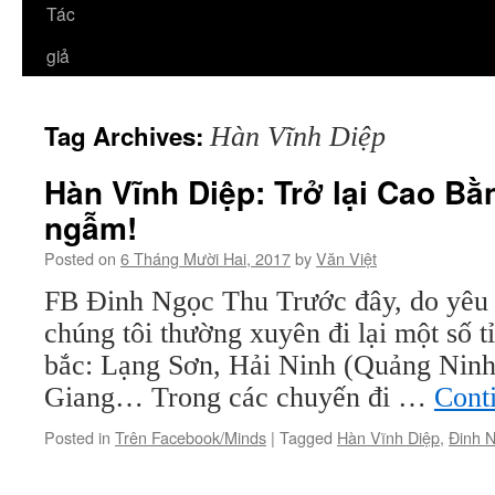
Tác
giả
Tag Archives:
Hàn Vĩnh Diệp
Hàn Vĩnh Diệp: Trở lại Cao Bằ
ngẫm!
Posted on
6 Tháng Mười Hai, 2017
by
Văn Việt
FB Đinh Ngọc Thu Trước đây, do yêu 
chúng tôi thường xuyên đi lại một số t
bắc: Lạng Sơn, Hải Ninh (Quảng Ninh
Giang… Trong các chuyến đi …
Cont
Posted in
Trên Facebook/Minds
|
Tagged
Hàn Vĩnh Diệp
,
Đinh 