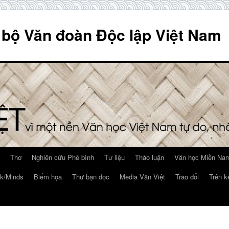
 bộ Văn đoàn Độc lập Việt Nam
Thơ
Nghiên cứu Phê bình
Tư liệu
Thảo luận
Văn học Miền Nam
k/Minds
Biếm họa
Thư bạn đọc
Media Văn Việt
Trao đổi
Trên k