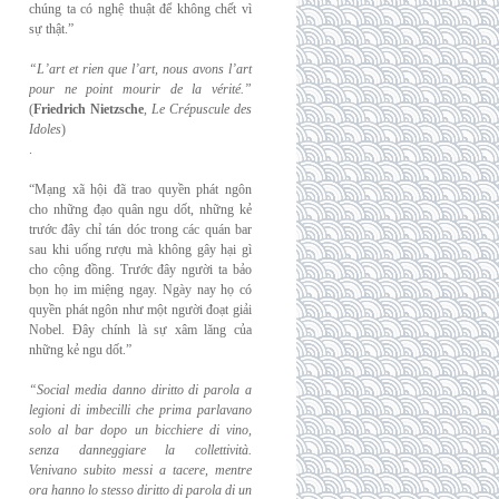
chúng ta có nghệ thuật để không chết vì
sự thật.”
“L’art et rien que l’art, nous avons l’art
pour ne point mourir de la vérité.”
(
Friedrich
Nietzsche
,
Le Crépuscule des
Idoles
)
.
“Mạng xã hội đã trao quyền phát ngôn
cho những đạo quân ngu dốt, những kẻ
trước đây chỉ tán dóc trong các quán bar
sau khi uống rượu mà không gây hại gì
cho cộng đồng. Trước đây người ta bảo
bọn họ im miệng ngay. Ngày nay họ có
quyền phát ngôn như một người đoạt giải
Nobel. Đây chính là sự xâm lăng của
những kẻ ngu dốt.”
“Social media danno diritto di parola a
legioni di imbecilli che prima parlavano
solo al
bar dopo un bicchiere di vino,
senza danneggiare la collettività.
Venivano subito messi a
tacere, mentre
ora hanno lo stesso diritto di parola di un