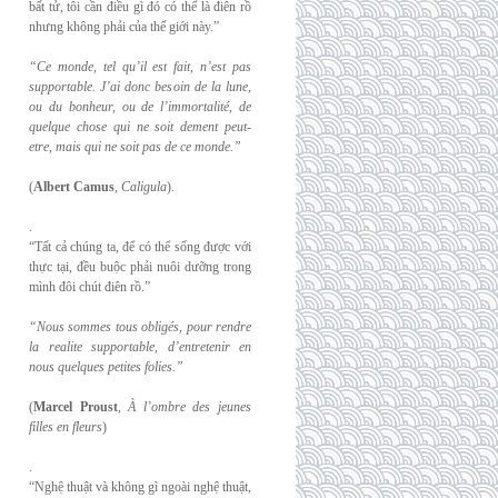
bất tử, tôi cần điều gì đó có thể là điên rồ
nhưng không phải của thế giới này.”
“Ce monde, tel qu’il est fait, n’est pas
supportable. J’ai donc besoin de la lune,
ou du
bonheur, ou de l’immortalité, de
quelque chose qui ne soit dement peut-
etre, mais qui
ne soit pas de ce monde.”
(
Albert Camus
,
Caligula
).
.
“Tất cả chúng ta, để có thể sống được với
thực tại, đều buộc phải nuôi dưỡng trong
mình đôi chút điên rồ.”
“Nous sommes tous obligés, pour rendre
la realite supportable, d’entretenir en
nous
quelques petites folies.”
(
Marcel Proust
,
À l’ombre des jeunes
filles en fleurs
)
.
“Nghệ thuật và không gì ngoài nghệ thuật,