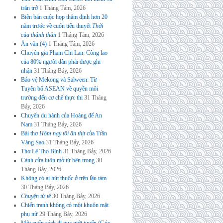
trăn trở
1 Tháng Tám, 2026
Biên bản cuộc họp thẩm định hơn 20
năm trước về cuốn tiểu thuyết
Thời
của thánh thần
1 Tháng Tám, 2026
Án văn (4)
1 Tháng Tám, 2026
Chuyên gia Phạm Chi Lan: Công lao
của 80% người dân phải được ghi
nhận
31 Tháng Bảy, 2026
Bảo vệ Mekong và Salween: Từ
Tuyên bố ASEAN về quyền môi
trường đến cơ chế thực thi
31 Tháng
Bảy, 2026
Chuyến du hành của Hoàng đế An
Nam
31 Tháng Bảy, 2026
Bài thơ
Hôm nay tôi ăn thịt
của Trần
Vàng Sao
31 Tháng Bảy, 2026
Thơ Lê Thọ Bình
31 Tháng Bảy, 2026
Cánh cửa luôn mở từ bên trong
30
Tháng Bảy, 2026
Không có ai hút thuốc ở trên lầu tám
30 Tháng Bảy, 2026
Chuyện tử tế
30 Tháng Bảy, 2026
Chiến tranh không có một khuôn mặt
phụ nữ
29 Tháng Bảy, 2026