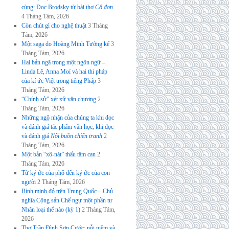
cùng: Đọc Brodsky từ bài thơ
Cô đơn
4 Tháng Tám, 2026
Còn chút gì cho nghệ thuật
3 Tháng
Tám, 2026
Một saga do Hoàng Minh Tường kể
3
Tháng Tám, 2026
Hai bản ngã trong một ngôn ngữ –
Linda Lê, Anna Moï và hai thi pháp
của kí ức Việt trong tiếng Pháp
3
Tháng Tám, 2026
“Chính sử” xét xử văn chương
2
Tháng Tám, 2026
Những ngộ nhận của chúng ta khi đọc
và đánh giá tác phẩm văn học, khi đọc
và đánh giá
Nỗi buồn chiến tranh
2
Tháng Tám, 2026
Một bản “xô-nát” thấu tâm can
2
Tháng Tám, 2026
Từ ký ức của phố đến ký ức của con
người
2 Tháng Tám, 2026
Bình minh đỏ trên Trung Quốc – Chủ
nghĩa Cộng sản Chế ngự một phần tư
Nhân loại thế nào (kỳ 1)
2 Tháng Tám,
2026
Thơ Trần Đình Sơn Cước: nỗi niềm và