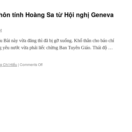
ôn tính Hoàng Sa từ Hội nghị Geneva
ệt
u Bài này vừa đăng thì đã bị gỡ xuống. Khổ thân cho báo chí
g yêu nước vừa phải liếc chừng Ban Tuyên Giáo. Thái độ …
on
g Chí Hiếu
|
Comments Off
Trung
Quốc
âm
mưu
thôn
tính
Hoàng
Sa
từ
Hội
nghị
Geneva