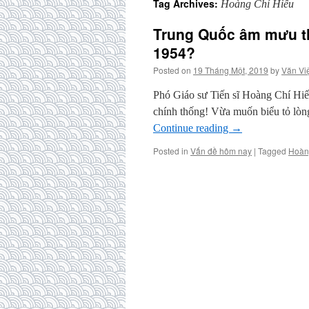
Tag Archives:
Hoàng Chí Hiếu
Trung Quốc âm mưu th
1954?
Posted on
19 Tháng Một, 2019
by
Văn Vi
Phó Giáo sư Tiến sĩ Hoàng Chí Hiế
chính thống! Vừa muốn biểu tỏ lòn
Continue reading
→
Posted in
Vấn đề hôm nay
|
Tagged
Hoàn