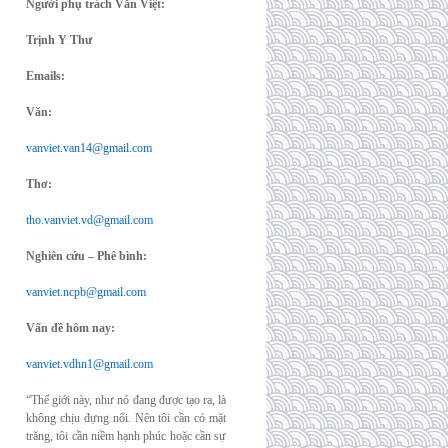
Người phụ trách Văn Việt:
Trịnh Y Thư
Emails:
Văn:
vanviet.van14@gmail.com
Thơ:
tho.vanviet.vd@gmail.com
Nghiên cứu – Phê bình:
vanviet.ncpb@gmail.com
Vấn đề hôm nay:
vanviet.vdhn1@gmail.com
“Thế giới này, như nó đang được tạo ra, là
không chịu đựng nổi. Nên tôi cần có mặt
trăng, tôi cần niềm hạnh phúc hoặc cần sự