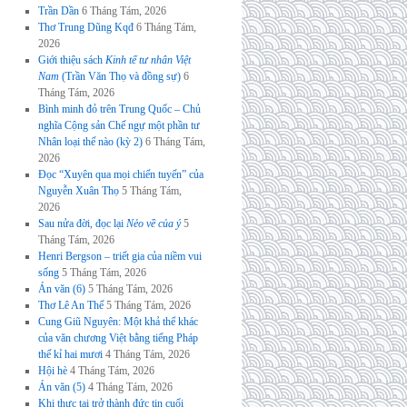
Trần Dần
6 Tháng Tám, 2026
Thơ Trung Dũng Kqđ
6 Tháng Tám,
2026
Giới thiệu sách
Kinh tế tư nhân Việt
Nam
(Trần Văn Thọ và đồng sự)
6
Tháng Tám, 2026
Bình minh đỏ trên Trung Quốc – Chủ
nghĩa Cộng sản Chế ngự một phần tư
Nhân loại thế nào (kỳ 2)
6 Tháng Tám,
2026
Đọc “Xuyên qua mọi chiến tuyến” của
Nguyễn Xuân Thọ
5 Tháng Tám,
2026
Sau nửa đời, đọc lại
Nẻo về của ý
5
Tháng Tám, 2026
Henri Bergson – triết gia của niềm vui
sống
5 Tháng Tám, 2026
Án văn (6)
5 Tháng Tám, 2026
Thơ Lê An Thế
5 Tháng Tám, 2026
Cung Giũ Nguyên: Một khả thể khác
của văn chương Việt bằng tiếng Pháp
thế kỉ hai mươi
4 Tháng Tám, 2026
Hội hè
4 Tháng Tám, 2026
Án văn (5)
4 Tháng Tám, 2026
Khi thực tại trở thành đức tin cuối