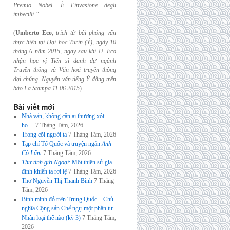
Premio Nobel. È l’invasione
degli
imbecilli.”
(
Umberto Eco
,
trích từ bài phỏng vấn
thực hiện tại Đại học Turin (Ý), ngày 10
tháng 6
năm 2015, ngay sau khi U. Eco
nhận học vị Tiến sĩ danh dự ngành
Truyền thông và
Văn hoá truyền thông
đại chúng. Nguyên văn tiếng Ý đăng trên
báo La Stampa
11.06.2015
)
Bài viết mới
Nhà văn, không cần ai thương xót
họ…
7 Tháng Tám, 2026
Trong cõi người ta
7 Tháng Tám, 2026
Tạp chí Tổ Quốc và truyện ngắn
Anh
Cò Lấm
7 Tháng Tám, 2026
Thư tình gửi Ngoại
: Một thiên sử gia
đình khiến ta rơi lệ
7 Tháng Tám, 2026
Thơ Nguyễn Thị Thanh Bình
7 Tháng
Tám, 2026
Bình minh đỏ trên Trung Quốc – Chủ
nghĩa Cộng sản Chế ngự một phần tư
Nhân loại thế nào (kỳ 3)
7 Tháng Tám,
2026