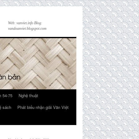
Web: vanviet.info Blog:
vandoanviet.blogspot.com
 54-75
Nghệ thuật
ệ sách
Phát biểu nhận giải Văn Việt