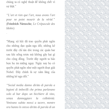
chúng ta có nghệ thuật để không chết vì
sự thật.”
“L’art et rien que l’art, nous avons l’art
pour ne point mourir de la vérité.”
(
Friedrich
Nietzsche
,
Le Crépuscule des
Idoles
)
.
“Mạng xã hội đã trao quyền phát ngôn
cho những đạo quân ngu dốt, những kẻ
trước đây chỉ tán dóc trong các quán bar
sau khi uống rượu mà không gây hại gì
cho cộng đồng. Trước đây người ta bảo
bọn họ im miệng ngay. Ngày nay họ có
quyền phát ngôn như một người đoạt giải
Nobel. Đây chính là sự xâm lăng của
những kẻ ngu dốt.”
“Social media danno diritto di parola a
legioni di imbecilli che prima parlavano
solo al
bar dopo un bicchiere di vino,
senza danneggiare la collettività.
Venivano subito messi a
tacere, mentre
ora hanno lo stesso diritto di parola di un