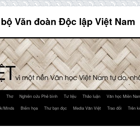
 bộ Văn đoàn Độc lập Việt Nam
Thơ
Nghiên cứu Phê bình
Tư liệu
Thảo luận
Văn học Miền Nam
k/Minds
Biếm họa
Thư bạn đọc
Media Văn Việt
Trao đổi
Trên k