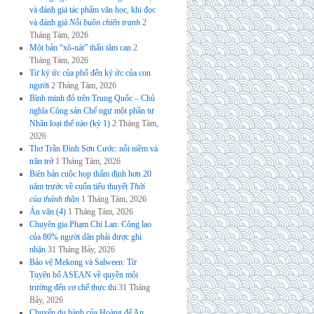
và đánh giá tác phẩm văn học, khi đọc
và đánh giá
Nỗi buồn chiến tranh
2
Tháng Tám, 2026
Một bản “xô-nát” thấu tâm can
2
Tháng Tám, 2026
Từ ký ức của phố đến ký ức của con
người
2 Tháng Tám, 2026
Bình minh đỏ trên Trung Quốc – Chủ
nghĩa Cộng sản Chế ngự một phần tư
Nhân loại thế nào (kỳ 1)
2 Tháng Tám,
2026
Thơ Trần Đình Sơn Cước: nỗi niềm và
trăn trở
1 Tháng Tám, 2026
Biên bản cuộc họp thẩm định hơn 20
năm trước về cuốn tiểu thuyết
Thời
của thánh thần
1 Tháng Tám, 2026
Án văn (4)
1 Tháng Tám, 2026
Chuyên gia Phạm Chi Lan: Công lao
của 80% người dân phải được ghi
nhận
31 Tháng Bảy, 2026
Bảo vệ Mekong và Salween: Từ
Tuyên bố ASEAN về quyền môi
trường đến cơ chế thực thi
31 Tháng
Bảy, 2026
Chuyến du hành của Hoàng đế An