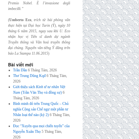
Premio Nobel. È l’invasione
degli
imbecilli.”
(
Umberto Eco
,
trích từ bài phỏng vấn
thực hiện tại Đại học Turin (Ý), ngày 10
tháng 6
năm 2015, ngay sau khi U. Eco
nhận học vị Tiến sĩ danh dự ngành
Truyền thông và
Văn hoá truyền thông
đại chúng. Nguyên văn tiếng Ý đăng trên
báo La Stampa
11.06.2015
)
Bài viết mới
Trần Dần
6 Tháng Tám, 2026
Thơ Trung Dũng Kqđ
6 Tháng Tám,
2026
Giới thiệu sách
Kinh tế tư nhân Việt
Nam
(Trần Văn Thọ và đồng sự)
6
Tháng Tám, 2026
Bình minh đỏ trên Trung Quốc – Chủ
nghĩa Cộng sản Chế ngự một phần tư
Nhân loại thế nào (kỳ 2)
6 Tháng Tám,
2026
Đọc “Xuyên qua mọi chiến tuyến” của
Nguyễn Xuân Thọ
5 Tháng Tám,
2026