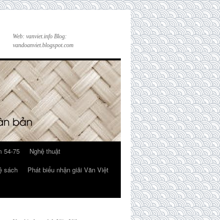
Web: vanviet.info Blog:
vandoanviet.blogspot.com
 54-75
Nghệ thuật
ệ sách
Phát biểu nhận giải Văn Việt