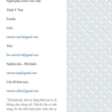
Người phụ trách Văn Việt:
Trịnh Y Thư
Emails:
Văn:
vanviet.van14@gmail.com
Thơ:
tho.vanviet.vd@gmail.com
Nghiên cứu – Phê bình:
vanviet.ncpb@gmail.com
Vấn đề hôm nay:
vanviet.vdhn1@gmail.com
“Thế giới này, như nó đang được tạo ra, là
không chịu đựng nổi. Nên tôi cần có mặt
trăng, tôi cần niềm hạnh phúc hoặc cần sự