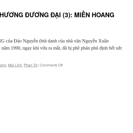
CHƯƠNG ĐƯƠNG ĐẠI (3): MIỀN HOANG
của Đào Nguyễn (bút danh của nhà văn Nguyễn Xuân
ăm 1990, ngay khi vừa ra mắt, đã bị phê phán phủ định hết sức
on
Hưng
,
Mai Lĩnh
,
Phan Tứ
|
Comments Off
CÁC
“TAI
NẠN”
VĂN
CHƯƠNG
ĐƯƠNG
ĐẠI
(3):
MIỀN
HOANG
TƯỞNG