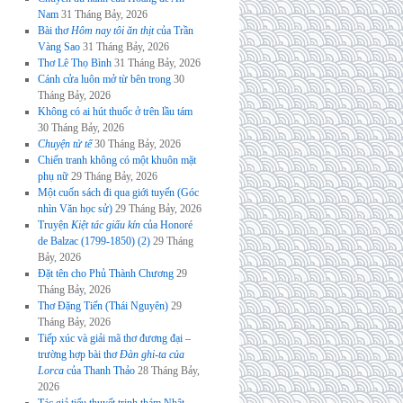
Nam
31 Tháng Bảy, 2026
Bài thơ
Hôm nay tôi ăn thịt
của Trần
Vàng Sao
31 Tháng Bảy, 2026
Thơ Lê Thọ Bình
31 Tháng Bảy, 2026
Cánh cửa luôn mở từ bên trong
30
Tháng Bảy, 2026
Không có ai hút thuốc ở trên lầu tám
30 Tháng Bảy, 2026
Chuyện tử tế
30 Tháng Bảy, 2026
Chiến tranh không có một khuôn mặt
phụ nữ
29 Tháng Bảy, 2026
Một cuốn sách đi qua giới tuyến (Góc
nhìn Văn học sử)
29 Tháng Bảy, 2026
Truyện
Kiệt tác giấu kín
của Honoré
de Balzac (1799-1850) (2)
29 Tháng
Bảy, 2026
Đặt tên cho Phủ Thành Chương
29
Tháng Bảy, 2026
Thơ Đặng Tiến (Thái Nguyên)
29
Tháng Bảy, 2026
Tiếp xúc và giải mã thơ đương đại –
trường hợp bài thơ
Đàn ghi-ta của
Lorca
của Thanh Thảo
28 Tháng Bảy,
2026