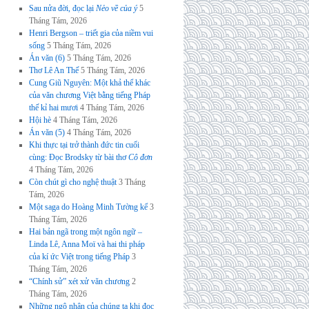
Sau nửa đời, đọc lại
Nẻo về của ý
5
Tháng Tám, 2026
Henri Bergson – triết gia của niềm vui
sống
5 Tháng Tám, 2026
Án văn (6)
5 Tháng Tám, 2026
Thơ Lê An Thế
5 Tháng Tám, 2026
Cung Giũ Nguyên: Một khả thể khác
của văn chương Việt bằng tiếng Pháp
thế kỉ hai mươi
4 Tháng Tám, 2026
Hội hè
4 Tháng Tám, 2026
Án văn (5)
4 Tháng Tám, 2026
Khi thực tại trở thành đức tin cuối
cùng: Đọc Brodsky từ bài thơ
Cô đơn
4 Tháng Tám, 2026
Còn chút gì cho nghệ thuật
3 Tháng
Tám, 2026
Một saga do Hoàng Minh Tường kể
3
Tháng Tám, 2026
Hai bản ngã trong một ngôn ngữ –
Linda Lê, Anna Moï và hai thi pháp
của kí ức Việt trong tiếng Pháp
3
Tháng Tám, 2026
“Chính sử” xét xử văn chương
2
Tháng Tám, 2026
Những ngộ nhận của chúng ta khi đọc