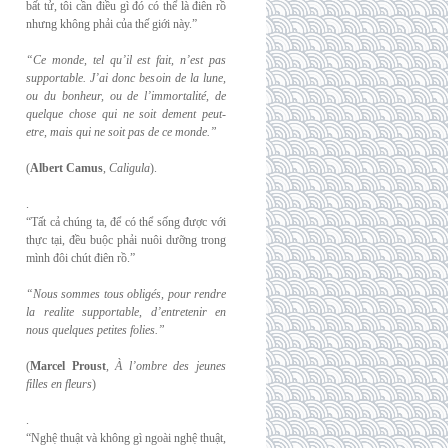
bất tử, tôi cần điều gì đó có thể là điên rồ
nhưng không phải của thế giới này.”
“Ce monde, tel qu’il est fait, n’est pas
supportable. J’ai donc besoin de la lune,
ou du
bonheur, ou de l’immortalité, de
quelque chose qui ne soit dement peut-
etre, mais qui
ne soit pas de ce monde.”
(
Albert Camus
,
Caligula
).
.
“Tất cả chúng ta, để có thể sống được với
thực tại, đều buộc phải nuôi dưỡng trong
mình đôi chút điên rồ.”
“Nous sommes tous obligés, pour rendre
la realite supportable, d’entretenir en
nous
quelques petites folies.”
(
Marcel Proust
,
À l’ombre des jeunes
filles en fleurs
)
.
“Nghệ thuật và không gì ngoài nghệ thuật,