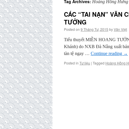
Tag Archives:
Hoàng Hồng Hưng
CÁC “TAI NẠN” VĂN 
TƯỞNG
Posted on
9 Tháng Tư, 2015
by
Văn Việt
Tiểu thuyết MIỀN HOANG TƯỞNG 
Khánh) do NXB Đà Nẵng xuất bản n
tàn tệ ngay …
Continue reading
→
Posted in
Tư liệu
|
Tagged
Hoàng Hồng 