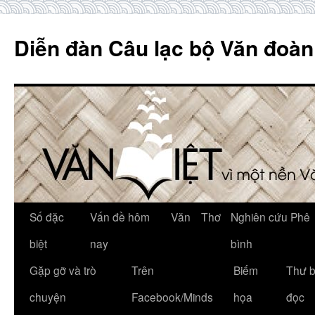
Skip
to
Diễn đàn Câu lạc bộ Văn đoàn
content
Số đặc
Vấn đề hôm
Văn
Thơ
Nghiên cứu Phê
biệt
nay
bình
Gặp gỡ và trò
Trên
Biếm
Thư 
chuyện
Facebook/Minds
họa
đọc