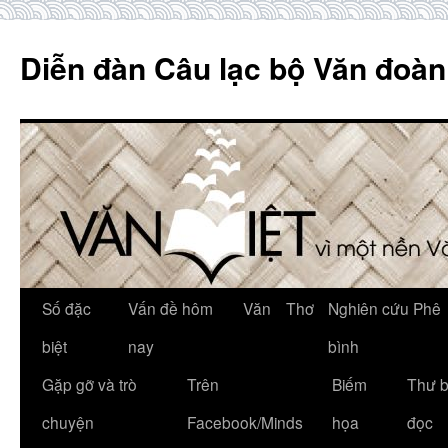
Skip
to
Diễn đàn Câu lạc bộ Văn đoàn
content
Số đặc
Vấn đề hôm
Văn
Thơ
Nghiên cứu Phê
biệt
nay
bình
Gặp gỡ và trò
Trên
Biếm
Thư 
chuyện
Facebook/Minds
họa
đọc