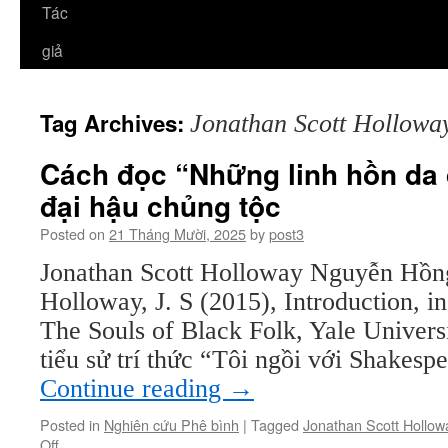
Tác
giả
Tag Archives:
Jonathan Scott Hollowa
Cách đọc “Những linh hồn da 
đại hậu chủng tộc
Posted on
21 Tháng Mười, 2025
by
post3
Jonathan Scott Holloway Nguyễn Hồng
Holloway, J. S (2015), Introduction, i
The Souls of Black Folk, Yale Universi
tiểu sử trí thức “Tôi ngồi với Shakes
Continue reading
→
Posted in
Nghiên cứu Phê bình
|
Tagged
Jonathan Scott Hollow
on
Off