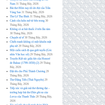
Nam
31 Tháng Bảy, 2026
Bài thơ
Hôm nay tôi ăn thịt
của Trần
Vàng Sao
31 Tháng Bảy, 2026
Thơ Lê Thọ Bình
31 Tháng Bảy, 2026
Cánh cửa luôn mở từ bên trong
30
Tháng Bảy, 2026
Không có ai hút thuốc ở trên lầu tám
30 Tháng Bảy, 2026
Chuyện tử tế
30 Tháng Bảy, 2026
Chiến tranh không có một khuôn mặt
phụ nữ
29 Tháng Bảy, 2026
Một cuốn sách đi qua giới tuyến (Góc
nhìn Văn học sử)
29 Tháng Bảy, 2026
Truyện
Kiệt tác giấu kín
của Honoré
de Balzac (1799-1850) (2)
29 Tháng
Bảy, 2026
Đặt tên cho Phủ Thành Chương
29
Tháng Bảy, 2026
Thơ Đặng Tiến (Thái Nguyên)
29
Tháng Bảy, 2026
Tiếp xúc và giải mã thơ đương đại –
trường hợp bài thơ
Đàn ghi-ta của
Lorca
của Thanh Thảo
28 Tháng Bảy,
2026