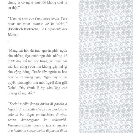
chúng ta có nghệ thuật để không chết vì
sự thật.”
“L’art et rien que l’art, nous avons l’art
pour ne point mourir de la vérité.”
(
Friedrich
Nietzsche
,
Le Crépuscule des
Idoles
)
.
“Mạng xã hội đã trao quyền phát ngôn
cho những đạo quân ngu dốt, những kẻ
trước đây chỉ tán dóc trong các quán bar
sau khi uống rượu mà không gây hại gì
cho cộng đồng. Trước đây người ta bảo
bọn họ im miệng ngay. Ngày nay họ có
quyền phát ngôn như một người đoạt giải
Nobel. Đây chính là sự xâm lăng của
những kẻ ngu dốt.”
“Social media danno diritto di parola a
legioni di imbecilli che prima parlavano
solo al
bar dopo un bicchiere di vino,
senza danneggiare la collettività.
Venivano subito messi a
tacere, mentre
ora hanno lo stesso diritto di parola di un