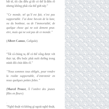
bất tử, tôi cần điều gì đó có thể là điên rồ
nhưng không phải của thế giới này.”
“Ce monde, tel qu’il est fait, n’est pas
supportable. J’ai donc besoin de la lune,
ou du
bonheur, ou de l’immortalité, de
quelque chose qui ne soit dement peut-
etre, mais qui
ne soit pas de ce monde.”
(
Albert Camus
,
Caligula
).
.
“Tất cả chúng ta, để có thể sống được với
thực tại, đều buộc phải nuôi dưỡng trong
mình đôi chút điên rồ.”
“Nous sommes tous obligés, pour rendre
la realite supportable, d’entretenir en
nous
quelques petites folies.”
(
Marcel Proust
,
À l’ombre des jeunes
filles en fleurs
)
.
“Nghệ thuật và không gì ngoài nghệ thuật,