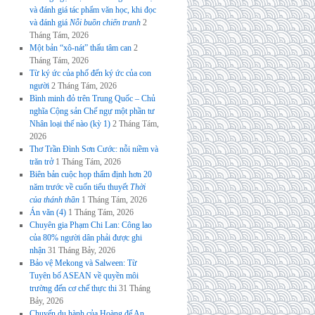
và đánh giá tác phẩm văn học, khi đọc
và đánh giá
Nỗi buồn chiến tranh
2
Tháng Tám, 2026
Một bản “xô-nát” thấu tâm can
2
Tháng Tám, 2026
Từ ký ức của phố đến ký ức của con
người
2 Tháng Tám, 2026
Bình minh đỏ trên Trung Quốc – Chủ
nghĩa Cộng sản Chế ngự một phần tư
Nhân loại thế nào (kỳ 1)
2 Tháng Tám,
2026
Thơ Trần Đình Sơn Cước: nỗi niềm và
trăn trở
1 Tháng Tám, 2026
Biên bản cuộc họp thẩm định hơn 20
năm trước về cuốn tiểu thuyết
Thời
của thánh thần
1 Tháng Tám, 2026
Án văn (4)
1 Tháng Tám, 2026
Chuyên gia Phạm Chi Lan: Công lao
của 80% người dân phải được ghi
nhận
31 Tháng Bảy, 2026
Bảo vệ Mekong và Salween: Từ
Tuyên bố ASEAN về quyền môi
trường đến cơ chế thực thi
31 Tháng
Bảy, 2026
Chuyến du hành của Hoàng đế An