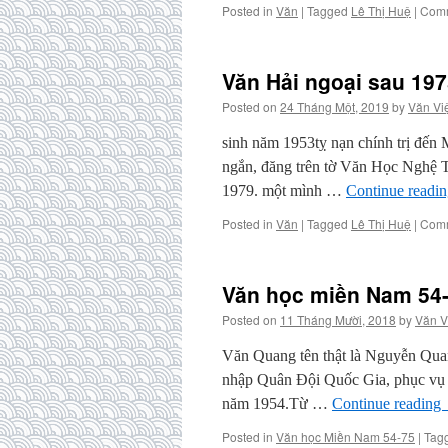
Posted in
Văn
|
Tagged
Lê Thị Huệ
|
Comm
Văn Hải ngoại sau 197
Posted on
24 Tháng Một, 2019
by
Văn Vi
sinh năm 1953tỵ nạn chính trị đế
ngắn, đăng trên tờ Văn Học Nghệ 
1979. một mình …
Continue readi
Posted in
Văn
|
Tagged
Lê Thị Huệ
|
Comm
Văn học miền Nam 54-7
Posted on
11 Tháng Mười, 2018
by
Văn V
Văn Quang tên thật là Nguyễn Qua
nhập Quân Đội Quốc Gia, phục vụ t
năm 1954.Từ …
Continue reading
Posted in
Văn học Miền Nam 54-75
|
Tag