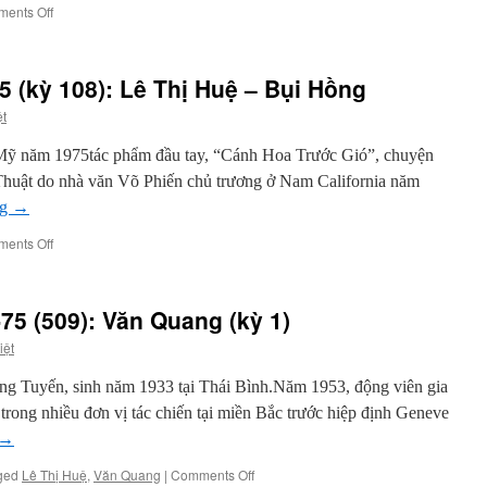
Vũ
on
ents Off
phỏng
Văn
vấn
Hải
ngoại
5 (kỳ 108): Lê Thị Huệ – Bụi Hồng
sau
1975
ệt
(kỳ
109):
n Mỹ năm 1975tác phẩm đầu tay, “Cánh Hoa Trước Gió”, chuyện
Lê
Thuật do nhà văn Võ Phiến chủ trương ở Nam California năm
Thị
Huệ
ng
→
–
on
ents Off
Thiếu
Văn
Nữ
Hải
Chờ
ngoại
Trăng
5 (509): Văn Quang (kỳ 1)
sau
Lên
1975
iệt
(kỳ
108):
ng Tuyến, sinh năm 1933 tại Thái Bình.Năm 1953, động viên gia
Lê
rong nhiều đơn vị tác chiến tại miền Bắc trước hiệp định Geneve
Thị
Huệ
→
–
on
ged
Lê Thị Huệ
,
Văn Quang
|
Comments Off
Bụi