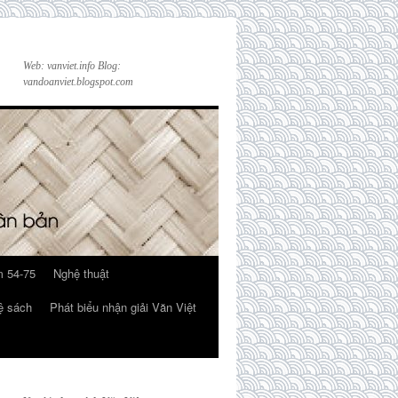
Web: vanviet.info Blog:
vandoanviet.blogspot.com
 54-75
Nghệ thuật
ệ sách
Phát biểu nhận giải Văn Việt