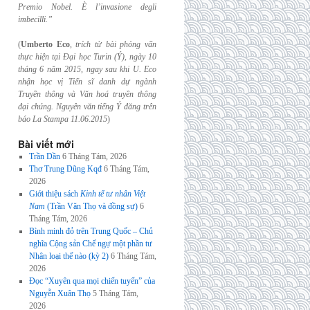
Premio Nobel. È l’invasione
degli
imbecilli.”
(
Umberto Eco
,
trích từ bài phỏng vấn
thực hiện tại Đại học Turin (Ý), ngày 10
tháng 6
năm 2015, ngay sau khi U. Eco
nhận học vị Tiến sĩ danh dự ngành
Truyền thông và
Văn hoá truyền thông
đại chúng. Nguyên văn tiếng Ý đăng trên
báo La Stampa
11.06.2015
)
Bài viết mới
Trần Dần
6 Tháng Tám, 2026
Thơ Trung Dũng Kqđ
6 Tháng Tám,
2026
Giới thiệu sách
Kinh tế tư nhân Việt
Nam
(Trần Văn Thọ và đồng sự)
6
Tháng Tám, 2026
Bình minh đỏ trên Trung Quốc – Chủ
nghĩa Cộng sản Chế ngự một phần tư
Nhân loại thế nào (kỳ 2)
6 Tháng Tám,
2026
Đọc “Xuyên qua mọi chiến tuyến” của
Nguyễn Xuân Thọ
5 Tháng Tám,
2026