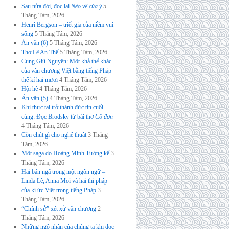
Sau nửa đời, đọc lại
Nẻo về của ý
5
Tháng Tám, 2026
Henri Bergson – triết gia của niềm vui
sống
5 Tháng Tám, 2026
Án văn (6)
5 Tháng Tám, 2026
Thơ Lê An Thế
5 Tháng Tám, 2026
Cung Giũ Nguyên: Một khả thể khác
của văn chương Việt bằng tiếng Pháp
thế kỉ hai mươi
4 Tháng Tám, 2026
Hội hè
4 Tháng Tám, 2026
Án văn (5)
4 Tháng Tám, 2026
Khi thực tại trở thành đức tin cuối
cùng: Đọc Brodsky từ bài thơ
Cô đơn
4 Tháng Tám, 2026
Còn chút gì cho nghệ thuật
3 Tháng
Tám, 2026
Một saga do Hoàng Minh Tường kể
3
Tháng Tám, 2026
Hai bản ngã trong một ngôn ngữ –
Linda Lê, Anna Moï và hai thi pháp
của kí ức Việt trong tiếng Pháp
3
Tháng Tám, 2026
“Chính sử” xét xử văn chương
2
Tháng Tám, 2026
Những ngộ nhận của chúng ta khi đọc