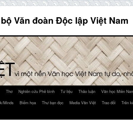
 bộ Văn đoàn Độc lập Việt Nam
Thơ
Nghiên cứu Phê bình
Tư liệu
Thảo luận
Văn học Miền Nam
k/Minds
Biếm họa
Thư bạn đọc
Media Văn Việt
Trao đổi
Trên k