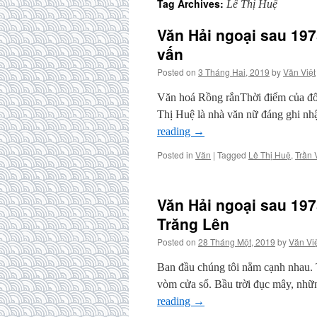
Tag Archives:
Lê Thị Huệ
Văn Hải ngoại sau 197
vấn
Posted on
3 Tháng Hai, 2019
by
Văn Việt
Văn hoá Rồng rắnThời điểm của đối
Thị Huệ là nhà văn nữ đáng ghi nh
reading
→
Posted in
Văn
|
Tagged
Lê Thị Huệ
,
Trần 
Văn Hải ngoại sau 197
Trăng Lên
Posted on
28 Tháng Một, 2019
by
Văn Vi
Ban đầu chúng tôi nằm cạnh nhau. T
vòm cửa sổ. Bầu trời đục mây, nh
reading
→