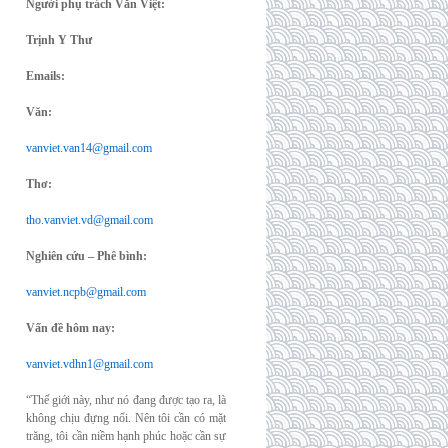
Người phụ trách Văn Việt:
Trịnh Y Thư
Emails:
Văn:
vanviet.van14@gmail.com
Thơ:
tho.vanviet.vd@gmail.com
Nghiên cứu – Phê bình:
vanviet.ncpb@gmail.com
Vấn đề hôm nay:
vanviet.vdhn1@gmail.com
“Thế giới này, như nó đang được tạo ra, là
không chịu đựng nổi. Nên tôi cần có mặt
trăng, tôi cần niềm hạnh phúc hoặc cần sự