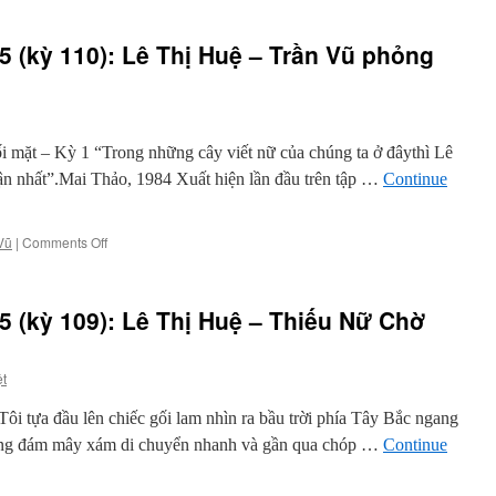
5 (kỳ 110): Lê Thị Huệ – Trần Vũ phỏng
 mặt – Kỳ 1 “Trong những cây viết nữ của chúng ta ở đâythì Lê
ận nhất”.Mai Thảo, 1984 Xuất hiện lần đầu trên tập …
Continue
on
Vũ
|
Comments Off
Văn
Hải
ngoại
5 (kỳ 109): Lê Thị Huệ – Thiếu Nữ Chờ
sau
1975
(kỳ
ệt
110):
Lê
ôi tựa đầu lên chiếc gối lam nhìn ra bầu trời phía Tây Bắc ngang
Thị
Huệ
ững đám mây xám di chuyển nhanh và gần qua chóp …
Continue
–
Trần