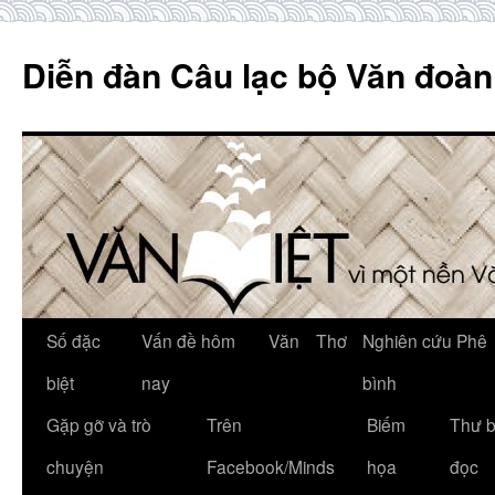
Skip
to
Diễn đàn Câu lạc bộ Văn đoàn
content
Số đặc
Vấn đề hôm
Văn
Thơ
Nghiên cứu Phê
biệt
nay
bình
Gặp gỡ và trò
Trên
Biếm
Thư 
chuyện
Facebook/Minds
họa
đọc