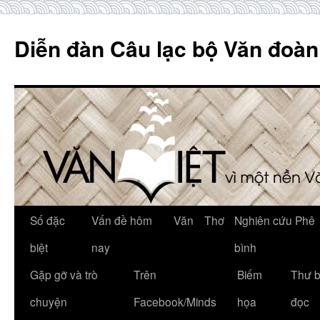
Skip
to
Diễn đàn Câu lạc bộ Văn đoàn
content
Số đặc
Vấn đề hôm
Văn
Thơ
Nghiên cứu Phê
biệt
nay
bình
Gặp gỡ và trò
Trên
Biếm
Thư 
chuyện
Facebook/Minds
họa
đọc