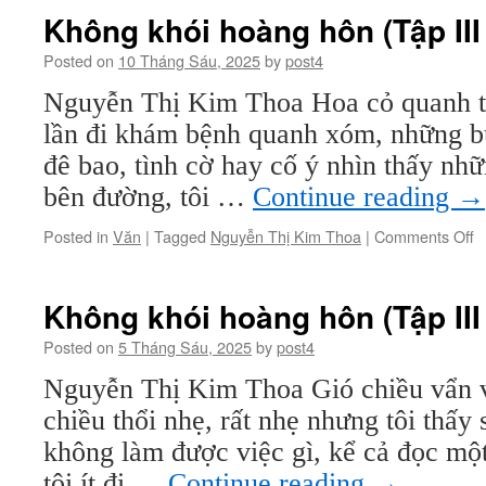
h
Không khói hoàng hôn (Tập III 
h
(
Posted on
10 Tháng Sáu, 2025
by
post4
III
Nguyễn Thị Kim Thoa Hoa cỏ quanh t
–
k
lần đi khám bệnh quanh xóm, những bu
1
đê bao, tình cờ hay cố ý nhìn thấy nh
bên đường, tôi …
Continue reading
→
o
Posted in
Văn
|
Tagged
Nguyễn Thị Kim Thoa
|
Comments Off
K
k
h
Không khói hoàng hôn (Tập III 
h
(
Posted on
5 Tháng Sáu, 2025
by
post4
III
Nguyễn Thị Kim Thoa Gió chiều vẩn v
–
k
chiều thổi nhẹ, rất nhẹ nhưng tôi thấy
1
không làm được việc gì, kể cả đọc một
tôi ít đi …
Continue reading
→