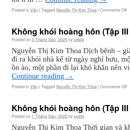
o
Posted in
Văn
|
Tagged
Nguyễn Thị Kim Thoa
|
Comments Off
K
k
h
Không khói hoàng hôn (Tập III 
h
(
Posted on
3 Tháng Sáu, 2025
by
post4
III
Nguyễn Thị Kim Thoa Dịch bệnh – giãn
–
k
đi ra khỏi nhà kể từ ngày nghỉ hưu, m
9
ồn ào, một phần đi lại khó khăn nên v
Continue reading
→
o
Posted in
Văn
|
Tagged
Nguyễn Thị Kim Thoa
|
Comments Off
K
k
h
Không khói hoàng hôn (Tập III 
h
(
Posted on
1 Tháng Sáu, 2025
by
post4
III
Nguyễn Thị Kim Thoa Thời gian và kh
–