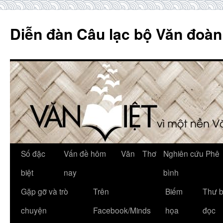
Skip
to
Diễn đàn Câu lạc bộ Văn đoàn
content
Số đặc
Vấn đề hôm
Văn
Thơ
Nghiên cứu Phê
biệt
nay
bình
Gặp gỡ và trò
Trên
Biếm
Thư 
chuyện
Facebook/Minds
họa
đọc