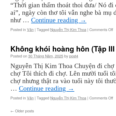
k
“Thời gian thấm thoát thoi đưa/ Nó đi
8
ai”, ngày còn thơ tôi vẫn nghe bà mụ d
như …
Continue reading
→
o
Posted in
Văn
|
Tagged
Nguyễn Thị Kim Thoa
|
Comments Off
K
k
h
Không khói hoàng hôn (Tập III 
h
(
Posted on
30 Tháng Năm, 2025
by
post4
III
Nguyễn Thị Kim Thoa Chuyện đi chợ l
-
k
chợ Tôi thích đi chợ. Lên mười tuổi tôi
7
chợ nhưng thật ra vào tuổi này tôi th
…
Continue reading
→
o
Posted in
Văn
|
Tagged
Nguyễn Thị Kim Thoa
|
Comments Off
K
k
←
Older posts
h