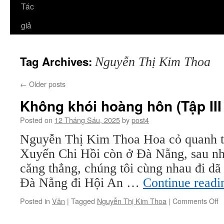
Tác
giả
Tag Archives:
Nguyễn Thị Kim Thoa
←
Older posts
Không khói hoàng hôn (Tập III 
Posted on
12 Tháng Sáu, 2025
by
post4
Nguyễn Thị Kim Thoa Hoa cỏ quanh t
Xuyến Chi Hồi còn ở Đà Nẵng, sau nh
căng thẳng, chúng tôi cùng nhau đi dã
Đà Nẵng đi Hội An …
Continue read
o
Posted in
Văn
|
Tagged
Nguyễn Thị Kim Thoa
|
Comments Off
K
k