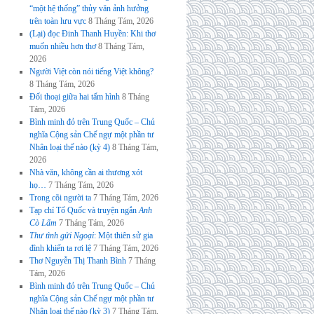
“một hệ thống” thủy văn ảnh hưởng
trên toàn lưu vực
8 Tháng Tám, 2026
(Lại) đọc Đinh Thanh Huyền: Khi thơ
muốn nhiều hơn thơ
8 Tháng Tám,
2026
Người Việt còn nói tiếng Việt không?
8 Tháng Tám, 2026
Đối thoại giữa hai tấm hình
8 Tháng
Tám, 2026
Bình minh đỏ trên Trung Quốc – Chủ
nghĩa Cộng sản Chế ngự một phần tư
Nhân loại thế nào (kỳ 4)
8 Tháng Tám,
2026
Nhà văn, không cần ai thương xót
họ…
7 Tháng Tám, 2026
Trong cõi người ta
7 Tháng Tám, 2026
Tạp chí Tổ Quốc và truyện ngắn
Anh
Cò Lấm
7 Tháng Tám, 2026
Thư tình gửi Ngoại
: Một thiên sử gia
đình khiến ta rơi lệ
7 Tháng Tám, 2026
Thơ Nguyễn Thị Thanh Bình
7 Tháng
Tám, 2026
Bình minh đỏ trên Trung Quốc – Chủ
nghĩa Cộng sản Chế ngự một phần tư
Nhân loại thế nào (kỳ 3)
7 Tháng Tám,