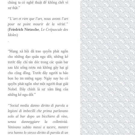
chúng ta có nghệ thuật để không chết vì
sự thật.”
“L’art et rien que l’art, nous avons l’art
pour ne point mourir de la vérité.”
(
Friedrich
Nietzsche
,
Le Crépuscule des
Idoles
)
.
“Mạng xã hội đã trao quyền phát ngôn
cho những đạo quân ngu dốt, những kẻ
trước đây chỉ tán dóc trong các quán bar
sau khi uống rượu mà không gây hại gì
cho cộng đồng. Trước đây người ta bảo
bọn họ im miệng ngay. Ngày nay họ có
quyền phát ngôn như một người đoạt giải
Nobel. Đây chính là sự xâm lăng của
những kẻ ngu dốt.”
“Social media danno diritto di parola a
legioni di imbecilli che prima parlavano
solo al
bar dopo un bicchiere di vino,
senza danneggiare la collettività.
Venivano subito messi a
tacere, mentre
ora hanno lo stesso diritto di parola di un