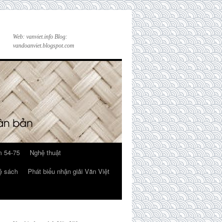
Web: vanviet.info Blog:
vandoanviet.blogspot.com
 54-75
Nghệ thuật
ệ sách
Phát biểu nhận giải Văn Việt