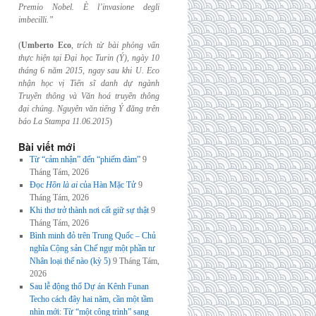
Premio Nobel. È l’invasione
degli
imbecilli.”
(
Umberto Eco
,
trích từ bài phỏng vấn
thực hiện tại Đại học Turin (Ý), ngày 10
tháng 6
năm 2015, ngay sau khi U. Eco
nhận học vị Tiến sĩ danh dự ngành
Truyền thông và
Văn hoá truyền thông
đại chúng. Nguyên văn tiếng Ý đăng trên
báo La Stampa
11.06.2015
)
Bài viết mới
Từ “cảm nhận” đến “phiếm đàm”
9
Tháng Tám, 2026
Đọc
Hồn là ai
của Hàn Mặc Tử
9
Tháng Tám, 2026
Khi thơ trở thành nơi cất giữ sự thật
9
Tháng Tám, 2026
Bình minh đỏ trên Trung Quốc – Chủ
nghĩa Cộng sản Chế ngự một phần tư
Nhân loại thế nào (kỳ 5)
9 Tháng Tám,
2026
Sau lễ động thổ Dự án Kênh Funan
Techo cách đây hai năm, cần một tầm
nhìn mới: Từ “một công trình” sang