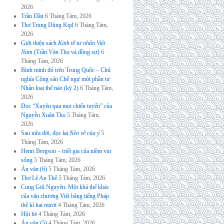
2026
Trần Dần
6 Tháng Tám, 2026
Thơ Trung Dũng Kqđ
6 Tháng Tám,
2026
Giới thiệu sách
Kinh tế tư nhân Việt
Nam
(Trần Văn Thọ và đồng sự)
6
Tháng Tám, 2026
Bình minh đỏ trên Trung Quốc – Chủ
nghĩa Cộng sản Chế ngự một phần tư
Nhân loại thế nào (kỳ 2)
6 Tháng Tám,
2026
Đọc “Xuyên qua mọi chiến tuyến” của
Nguyễn Xuân Thọ
5 Tháng Tám,
2026
Sau nửa đời, đọc lại
Nẻo về của ý
5
Tháng Tám, 2026
Henri Bergson – triết gia của niềm vui
sống
5 Tháng Tám, 2026
Án văn (6)
5 Tháng Tám, 2026
Thơ Lê An Thế
5 Tháng Tám, 2026
Cung Giũ Nguyên: Một khả thể khác
của văn chương Việt bằng tiếng Pháp
thế kỉ hai mươi
4 Tháng Tám, 2026
Hội hè
4 Tháng Tám, 2026
Án văn (5)
4 Tháng Tám, 2026