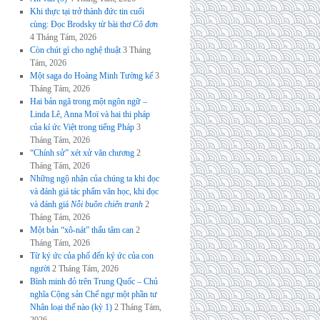
Khi thực tại trở thành đức tin cuối
cùng: Đọc Brodsky từ bài thơ
Cô đơn
4 Tháng Tám, 2026
Còn chút gì cho nghệ thuật
3 Tháng
Tám, 2026
Một saga do Hoàng Minh Tường kể
3
Tháng Tám, 2026
Hai bản ngã trong một ngôn ngữ –
Linda Lê, Anna Moï và hai thi pháp
của kí ức Việt trong tiếng Pháp
3
Tháng Tám, 2026
“Chính sử” xét xử văn chương
2
Tháng Tám, 2026
Những ngộ nhận của chúng ta khi đọc
và đánh giá tác phẩm văn học, khi đọc
và đánh giá
Nỗi buồn chiến tranh
2
Tháng Tám, 2026
Một bản “xô-nát” thấu tâm can
2
Tháng Tám, 2026
Từ ký ức của phố đến ký ức của con
người
2 Tháng Tám, 2026
Bình minh đỏ trên Trung Quốc – Chủ
nghĩa Cộng sản Chế ngự một phần tư
Nhân loại thế nào (kỳ 1)
2 Tháng Tám,