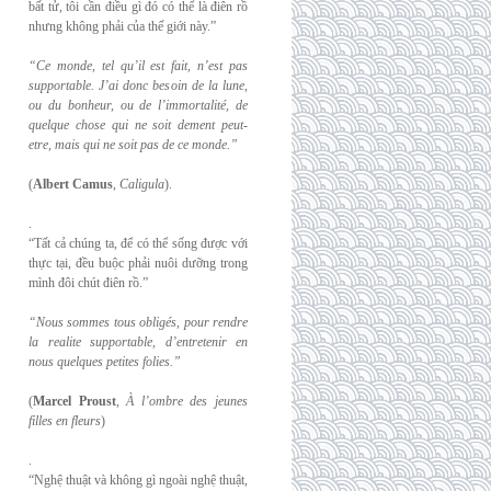
bất tử, tôi cần điều gì đó có thể là điên rồ
nhưng không phải của thế giới này.”
“Ce monde, tel qu’il est fait, n’est pas
supportable. J’ai donc besoin de la lune,
ou du
bonheur, ou de l’immortalité, de
quelque chose qui ne soit dement peut-
etre, mais qui
ne soit pas de ce monde.”
(
Albert Camus
,
Caligula
).
.
“Tất cả chúng ta, để có thể sống được với
thực tại, đều buộc phải nuôi dưỡng trong
mình đôi chút điên rồ.”
“Nous sommes tous obligés, pour rendre
la realite supportable, d’entretenir en
nous
quelques petites folies.”
(
Marcel Proust
,
À l’ombre des jeunes
filles en fleurs
)
.
“Nghệ thuật và không gì ngoài nghệ thuật,