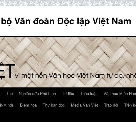
 bộ Văn đoàn Độc lập Việt Nam
Thơ
Nghiên cứu Phê bình
Tư liệu
Thảo luận
Văn học Miền Nam
k/Minds
Biếm họa
Thư bạn đọc
Media Văn Việt
Trao đổi
Trên k