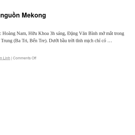
ạ nguồn Mekong
: Hoàng Nam, Hữu Khoa 3h sáng, Đặng Văn Bình mở mắt trong
Trung (Ba Tri, Bến Tre). Dưới bầu trời tĩnh mịch chỉ có …
on
m Linh
|
Comments Off
Cuộc
ly
hương
nơi
hạ
nguồn
Mekong