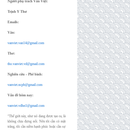
Người phụ trách Văn Việt:
Trịnh Y Thư
Emails:
Văn:
vanviet.van14@gmail.com
Thơ:
tho.vanviet.vd@gmail.com
Nghiên cứu – Phê bình:
vanviet.ncpb@gmail.com
Vấn đề hôm nay:
vanviet.vdhn1@gmail.com
“Thế giới này, như nó đang được tạo ra, là
không chịu đựng nổi. Nên tôi cần có mặt
trăng, tôi cần niềm hạnh phúc hoặc cần sự