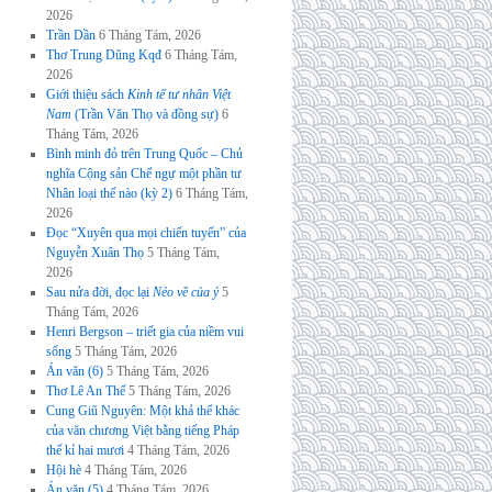
2026
Trần Dần
6 Tháng Tám, 2026
Thơ Trung Dũng Kqđ
6 Tháng Tám,
2026
Giới thiệu sách
Kinh tế tư nhân Việt
Nam
(Trần Văn Thọ và đồng sự)
6
Tháng Tám, 2026
Bình minh đỏ trên Trung Quốc – Chủ
nghĩa Cộng sản Chế ngự một phần tư
Nhân loại thế nào (kỳ 2)
6 Tháng Tám,
2026
Đọc “Xuyên qua mọi chiến tuyến” của
Nguyễn Xuân Thọ
5 Tháng Tám,
2026
Sau nửa đời, đọc lại
Nẻo về của ý
5
Tháng Tám, 2026
Henri Bergson – triết gia của niềm vui
sống
5 Tháng Tám, 2026
Án văn (6)
5 Tháng Tám, 2026
Thơ Lê An Thế
5 Tháng Tám, 2026
Cung Giũ Nguyên: Một khả thể khác
của văn chương Việt bằng tiếng Pháp
thế kỉ hai mươi
4 Tháng Tám, 2026
Hội hè
4 Tháng Tám, 2026
Án văn (5)
4 Tháng Tám, 2026