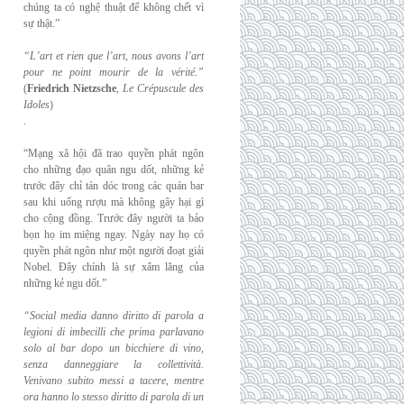
chúng ta có nghệ thuật để không chết vì
sự thật.”
“L’art et rien que l’art, nous avons l’art
pour ne point mourir de la vérité.”
(
Friedrich
Nietzsche
,
Le Crépuscule des
Idoles
)
.
“Mạng xã hội đã trao quyền phát ngôn
cho những đạo quân ngu dốt, những kẻ
trước đây chỉ tán dóc trong các quán bar
sau khi uống rượu mà không gây hại gì
cho cộng đồng. Trước đây người ta bảo
bọn họ im miệng ngay. Ngày nay họ có
quyền phát ngôn như một người đoạt giải
Nobel. Đây chính là sự xâm lăng của
những kẻ ngu dốt.”
“Social media danno diritto di parola a
legioni di imbecilli che prima parlavano
solo al
bar dopo un bicchiere di vino,
senza danneggiare la collettività.
Venivano subito messi a
tacere, mentre
ora hanno lo stesso diritto di parola di un