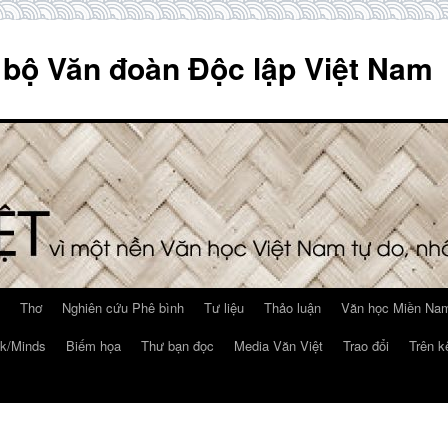
 bộ Văn đoàn Độc lập Việt Nam
Thơ
Nghiên cứu Phê bình
Tư liệu
Thảo luận
Văn học Miền Nam
k/Minds
Biếm họa
Thư bạn đọc
Media Văn Việt
Trao đổi
Trên k