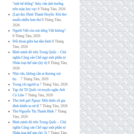
“một hệ thống” thủy văn ảnh hưởng
trên toàn lưu vực
8 Tháng Tám, 2026
(Lại) đọc Đinh Thanh Huyền: Khi thơ
muốn nhiều hơn thơ
8 Tháng Tám,
2026
Người Việt còn nói tiếng Việt không?
8 Tháng Tám, 2026
Đối thoại giữa hai tấm hình
8 Tháng
Tám, 2026
Bình minh đỏ trên Trung Quốc – Chủ
nghĩa Cộng sản Chế ngự một phần tư
Nhân loại thế nào (kỳ 4)
8 Tháng Tám,
2026
Nhà văn, không cần ai thương xót
họ…
7 Tháng Tám, 2026
Trong cõi người ta
7 Tháng Tám, 2026
Tạp chí Tổ Quốc và truyện ngắn
Anh
Cò Lấm
7 Tháng Tám, 2026
Thư tình gửi Ngoại
: Một thiên sử gia
đình khiến ta rơi lệ
7 Tháng Tám, 2026
Thơ Nguyễn Thị Thanh Bình
7 Tháng
Tám, 2026
Bình minh đỏ trên Trung Quốc – Chủ
nghĩa Cộng sản Chế ngự một phần tư
Nhân loại thế nào (kỳ 3)
7 Tháng Tám,