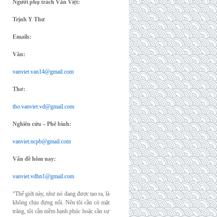
Người phụ trách Văn Việt:
Trịnh Y Thư
Emails:
Văn:
vanviet.van14@gmail.com
Thơ:
tho.vanviet.vd@gmail.com
Nghiên cứu – Phê bình:
vanviet.ncpb@gmail.com
Vấn đề hôm nay:
vanviet.vdhn1@gmail.com
“Thế giới này, như nó đang được tạo ra, là
không chịu đựng nổi. Nên tôi cần có mặt
trăng, tôi cần niềm hạnh phúc hoặc cần sự