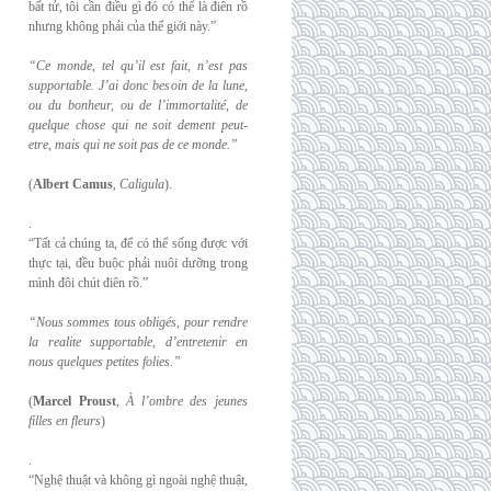
bất tử, tôi cần điều gì đó có thể là điên rồ
nhưng không phải của thế giới này.”
“Ce monde, tel qu’il est fait, n’est pas
supportable. J’ai donc besoin de la lune,
ou du
bonheur, ou de l’immortalité, de
quelque chose qui ne soit dement peut-
etre, mais qui
ne soit pas de ce monde.”
(
Albert Camus
,
Caligula
).
.
“Tất cả chúng ta, để có thể sống được với
thực tại, đều buộc phải nuôi dưỡng trong
mình đôi chút điên rồ.”
“Nous sommes tous obligés, pour rendre
la realite supportable, d’entretenir en
nous
quelques petites folies.”
(
Marcel Proust
,
À l’ombre des jeunes
filles en fleurs
)
.
“Nghệ thuật và không gì ngoài nghệ thuật,