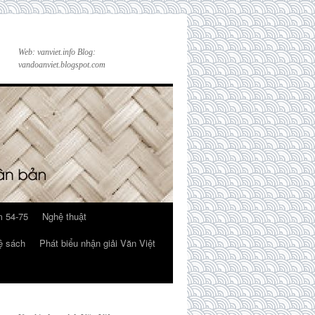
Web: vanviet.info Blog:
vandoanviet.blogspot.com
 54-75
Nghệ thuật
ệ sách
Phát biểu nhận giải Văn Việt