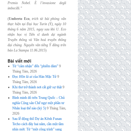
Premio Nobel. È l’invasione
degli
imbecilli.”
(
Umberto Eco
,
trích từ bài phỏng vấn
thực hiện tại Đại học Turin (Ý), ngày 10
tháng 6
năm 2015, ngay sau khi U. Eco
nhận học vị Tiến sĩ danh dự ngành
Truyền thông và
Văn hoá truyền thông
đại chúng. Nguyên văn tiếng Ý đăng trên
báo La Stampa
11.06.2015
)
Bài viết mới
Từ “cảm nhận” đến “phiếm đàm”
9
Tháng Tám, 2026
Đọc
Hồn là ai
của Hàn Mặc Tử
9
Tháng Tám, 2026
Khi thơ trở thành nơi cất giữ sự thật
9
Tháng Tám, 2026
Bình minh đỏ trên Trung Quốc – Chủ
nghĩa Cộng sản Chế ngự một phần tư
Nhân loại thế nào (kỳ 5)
9 Tháng Tám,
2026
Sau lễ động thổ Dự án Kênh Funan
Techo cách đây hai năm, cần một tầm
nhìn mới: Từ “một công trình” sang