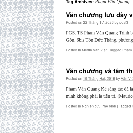
Tag Archives:
Phạm Văn Quang
Văn chương lưu đày v
Posted on
22 Tháng Tư, 2026
by
post3
PGS. TS Phạm Văn Quang Trình bà
Gòn, 6bis Tôn Đức Thắng, phường
Posted in
Media Văn Việt
|
Tagged
Phạm 
Văn chương và tâm th
Posted on
19 Tháng Hai, 2019
by
Văn Việ
Phạm Văn Quang Kẻ sáng tác đã là 
mình không phải là tiên tri. (Mauri
Posted in
Nghiên cứu Phê bình
|
Tagged