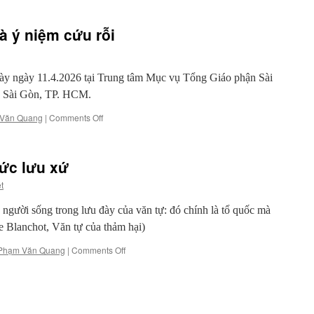
à ý niệm cứu rỗi
y ngày 11.4.2026 tại Trung tâm Mục vụ Tổng Giáo phận Sài
 Sài Gòn, TP. HCM.
on
Văn Quang
|
Comments Off
Văn
chương
lưu
ức lưu xứ
đày
và
t
ý
niệm
người sống trong lưu đày của văn tự: đó chính là tổ quốc mà
cứu
ce Blanchot, Văn tự của thảm hại)
rỗi
on
Phạm Văn Quang
|
Comments Off
Văn
chương
và
tâm
thức