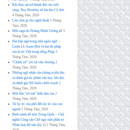
Khi thực tại trở thành đức tin cuối
cùng: Đọc Brodsky từ bài thơ
Cô đơn
4 Tháng Tám, 2026
Còn chút gì cho nghệ thuật
3 Tháng
Tám, 2026
Một saga do Hoàng Minh Tường kể
3
Tháng Tám, 2026
Hai bản ngã trong một ngôn ngữ –
Linda Lê, Anna Moï và hai thi pháp
của kí ức Việt trong tiếng Pháp
3
Tháng Tám, 2026
“Chính sử” xét xử văn chương
2
Tháng Tám, 2026
Những ngộ nhận của chúng ta khi đọc
và đánh giá tác phẩm văn học, khi đọc
và đánh giá
Nỗi buồn chiến tranh
2
Tháng Tám, 2026
Một bản “xô-nát” thấu tâm can
2
Tháng Tám, 2026
Từ ký ức của phố đến ký ức của con
người
2 Tháng Tám, 2026
Bình minh đỏ trên Trung Quốc – Chủ
nghĩa Cộng sản Chế ngự một phần tư
Nhân loại thế nào (kỳ 1)
2 Tháng Tám,