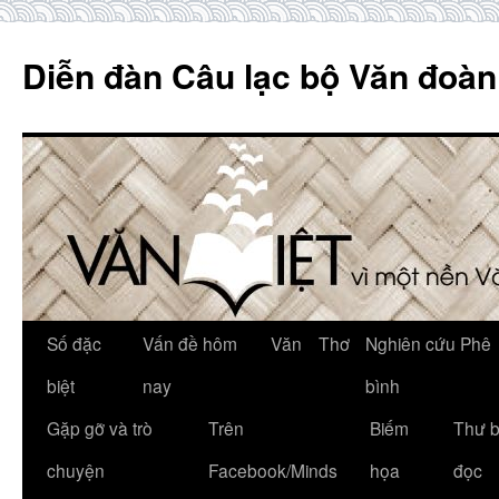
Skip
to
Diễn đàn Câu lạc bộ Văn đoàn
content
Số đặc
Vấn đề hôm
Văn
Thơ
Nghiên cứu Phê
biệt
nay
bình
Gặp gỡ và trò
Trên
Biếm
Thư 
chuyện
Facebook/Minds
họa
đọc