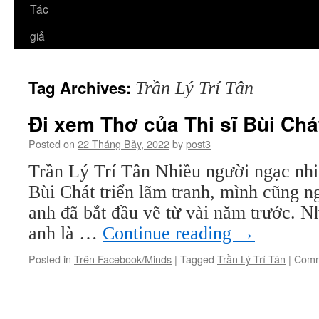
Tác
giả
Tag Archives:
Trần Lý Trí Tân
Đi xem Thơ của Thi sĩ Bùi Chá
Posted on
22 Tháng Bảy, 2022
by
post3
Trần Lý Trí Tân Nhiều người ngạc nhi
Bùi Chát triển lãm tranh, mình cũng n
anh đã bắt đầu vẽ từ vài năm trước. N
anh là …
Continue reading
→
Posted in
Trên Facebook/Minds
|
Tagged
Trần Lý Trí Tân
|
Comm