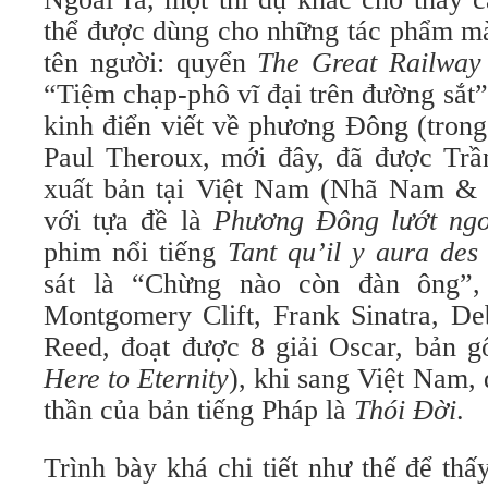
thể được dùng cho những tác phẩm mà
tên người: quyển
The Great Railway
“Tiệm chạp-phô vĩ đại trên đường sắt
kinh điển viết về phương Đông (tron
Paul Theroux, mới đây, đã được Tr
xuất bản tại Việt Nam (Nhã Nam & 
với tựa đề là
Phương Đông lướt ngo
phim nổi tiếng
Tant qu’il y aura de
sát là “Chừng nào còn đàn ông”, 
Montgomery Clift, Frank Sinatra, D
Reed, đoạt được 8 giải Oscar, bản 
Here to Eternity
), khi sang Việt Nam, 
thần của bản tiếng Pháp là
Thói Đời
.
Trình bày khá chi tiết như thế để thấ