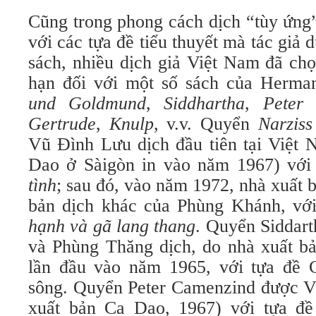
Cũng trong phong cách dịch “tùy ứng”
với các tựa đề tiểu thuyết mà tác giả 
sách, nhiều dịch giả Việt Nam đã chọ
hạn đối với một số sách của Herm
und Goldmund
,
Siddhartha
,
Peter
Gertrude
,
Knulp
, v.v. Quyển
Narzis
Vũ Đình Lưu dịch đầu tiên tại Việt 
Dao ở Sàigòn in vào năm 1967) với
tình
; sau đó, vào năm 1972, nhà xuất 
bản dịch khác của Phùng Khánh, với
hạnh và gã lang thang
. Quyển Siddar
và Phùng Thăng dịch, do nhà xuất bả
lần đầu vào năm 1965, với tựa đề 
sông. Quyển Peter Camenzind được V
xuất bản Ca Dao, 1967) với tựa đề