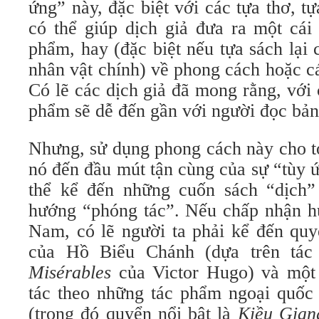
ứng” này, đặc biệt với các tựa thơ, tự
có thể giúp dịch giả đưa ra một cái 
phẩm, hay (đặc biệt nếu tựa sách lại 
nhân vật chính) về phong cách hoặc cá
Có lẽ các dịch giả đã mong rằng, với 
phẩm sẽ dễ đến gần với người đọc bản
Nhưng, sử dụng phong cách này cho t
nó đến đầu mút tận cùng của sự “tùy ứ
thể kể đến những cuốn sách “dịch”
hướng “phóng tác”. Nếu chấp nhận hư
Nam, có lẽ người ta phải kể đến qu
của Hồ Biểu Chánh (dựa trên tác
Misérables
của Victor Hugo) và một
tác theo những tác phẩm ngoại quố
(trong đó quyển nổi bật là
Kiều Gian