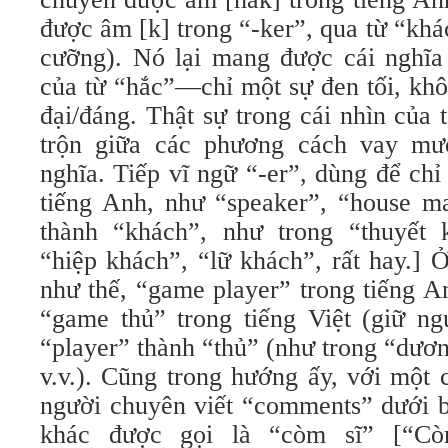
được âm [k] trong “-ker”, qua từ “kh
cưỡng). Nó lại mang được cái nghĩa
của từ “hắc”—chỉ một sự đen tối, kh
đại/đáng. Thật sự trong cái nhìn của 
trộn giữa các phương cách vay mư
nghĩa. Tiếp vĩ ngữ “-er”, dùng để chỉ
tiếng Anh, như “speaker”, “house ma
thành “khách”, như trong “thuyết 
“hiệp khách”, “lữ khách”, rất hay.]
như thế, “game player” trong tiếng 
“game thủ” trong tiếng Việt (giữ n
“player” thành “thủ” (như trong “dươn
v.v.). Cũng trong hướng ấy, với một 
người chuyên viết “comments” dưới b
khác được gọi là “còm sĩ” [“C