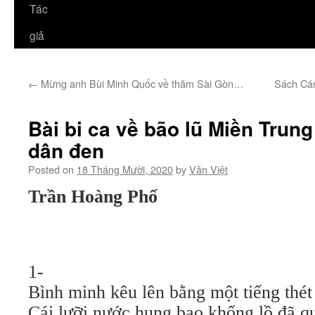
Tác
giả
←
Mừng anh Bùi Minh Quốc về thăm Sài Gòn…
Sách Cán
Bài bi ca về bão lũ Miền Trung
dân đen
Posted on
18 Tháng Mười, 2020
by
Văn Việt
Trần Hoàng Phố
1-
Bình minh kêu lên bằng một tiếng thét
Cái lưỡi nước hung bạo khổng lồ đã q