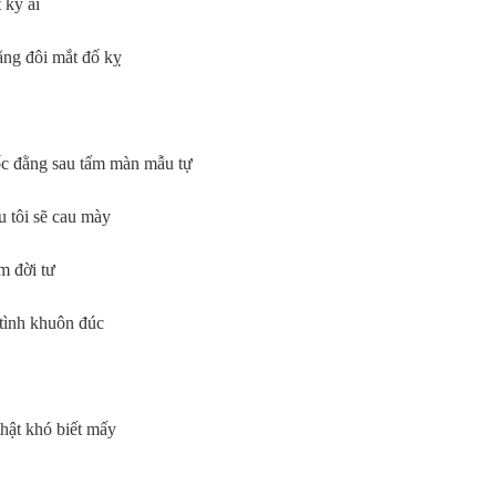
 kỳ ai
ằng đôi mắt đố kỵ
gốc đằng sau tấm màn mẫu tự
u tôi sẽ cau mày
m đời tư
 tình khuôn đúc
thật khó biết mấy