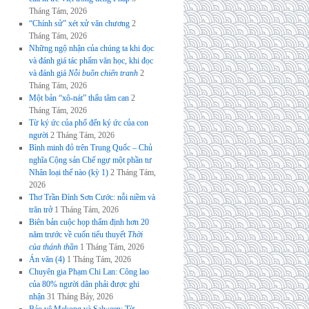
Tháng Tám, 2026
“Chính sử” xét xử văn chương
2
Tháng Tám, 2026
Những ngộ nhận của chúng ta khi đọc
và đánh giá tác phẩm văn học, khi đọc
và đánh giá
Nỗi buồn chiến tranh
2
Tháng Tám, 2026
Một bản “xô-nát” thấu tâm can
2
Tháng Tám, 2026
Từ ký ức của phố đến ký ức của con
người
2 Tháng Tám, 2026
Bình minh đỏ trên Trung Quốc – Chủ
nghĩa Cộng sản Chế ngự một phần tư
Nhân loại thế nào (kỳ 1)
2 Tháng Tám,
2026
Thơ Trần Đình Sơn Cước: nỗi niềm và
trăn trở
1 Tháng Tám, 2026
Biên bản cuộc họp thẩm định hơn 20
năm trước về cuốn tiểu thuyết
Thời
của thánh thần
1 Tháng Tám, 2026
Án văn (4)
1 Tháng Tám, 2026
Chuyên gia Phạm Chi Lan: Công lao
của 80% người dân phải được ghi
nhận
31 Tháng Bảy, 2026