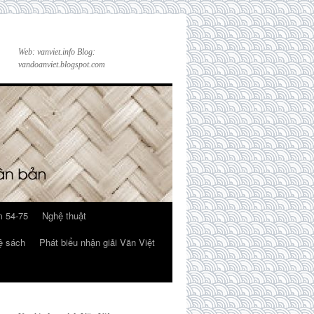
Web: vanviet.info Blog:
vandoanviet.blogspot.com
 54-75
Nghệ thuật
ệ sách
Phát biểu nhận giải Văn Việt