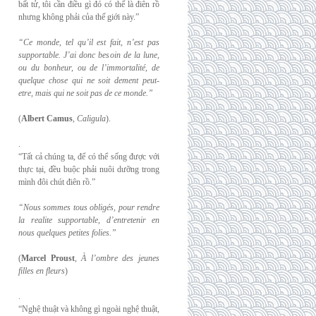
bất tử, tôi cần điều gì đó có thể là điên rồ
nhưng không phải của thế giới này.”
“Ce monde, tel qu’il est fait, n’est pas
supportable. J’ai donc besoin de la lune,
ou du
bonheur, ou de l’immortalité, de
quelque chose qui ne soit dement peut-
etre, mais qui
ne soit pas de ce monde.”
(
Albert Camus
,
Caligula
).
.
“Tất cả chúng ta, để có thể sống được với
thực tại, đều buộc phải nuôi dưỡng trong
mình đôi chút điên rồ.”
“Nous sommes tous obligés, pour rendre
la realite supportable, d’entretenir en
nous
quelques petites folies.”
(
Marcel Proust
,
À l’ombre des jeunes
filles en fleurs
)
.
“Nghệ thuật và không gì ngoài nghệ thuật,