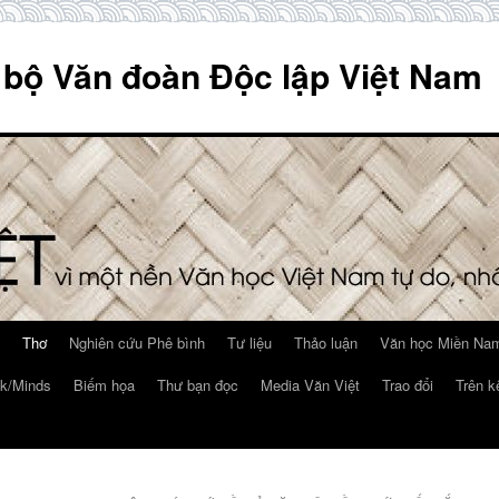
 bộ Văn đoàn Độc lập Việt Nam
Thơ
Nghiên cứu Phê bình
Tư liệu
Thảo luận
Văn học Miền Nam
k/Minds
Biếm họa
Thư bạn đọc
Media Văn Việt
Trao đổi
Trên k