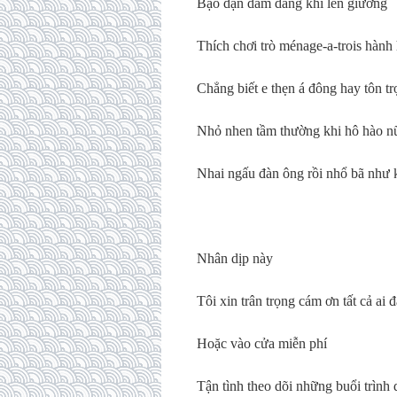
Bạo dạn dâm dãng khi lên giường
Thích chơi trò ménage-a-trois hành 
Chẳng biết e thẹn á đông hay tôn t
Nhỏ nhen tầm thường khi hô hào n
Nhai ngấu đàn ông rồi nhổ bã như k
Nhân dịp này
Tôi xin trân trọng cám ơn tất cả ai 
Hoặc vào cửa miễn phí
Tận tình theo dõi những buổi trình 