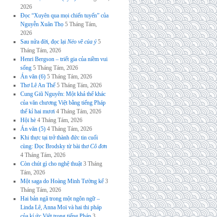
2026
Đọc “Xuyên qua mọi chiến tuyến” của
Nguyễn Xuân Thọ
5 Tháng Tám,
2026
Sau nửa đời, đọc lại
Nẻo về của ý
5
Tháng Tám, 2026
Henri Bergson – triết gia của niềm vui
sống
5 Tháng Tám, 2026
Án văn (6)
5 Tháng Tám, 2026
Thơ Lê An Thế
5 Tháng Tám, 2026
Cung Giũ Nguyên: Một khả thể khác
của văn chương Việt bằng tiếng Pháp
thế kỉ hai mươi
4 Tháng Tám, 2026
Hội hè
4 Tháng Tám, 2026
Án văn (5)
4 Tháng Tám, 2026
Khi thực tại trở thành đức tin cuối
cùng: Đọc Brodsky từ bài thơ
Cô đơn
4 Tháng Tám, 2026
Còn chút gì cho nghệ thuật
3 Tháng
Tám, 2026
Một saga do Hoàng Minh Tường kể
3
Tháng Tám, 2026
Hai bản ngã trong một ngôn ngữ –
Linda Lê, Anna Moï và hai thi pháp
của kí ức Việt trong tiếng Pháp
3