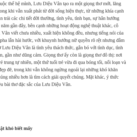
uộc thế hệ mình, Lưu Diệu Vân tạo ra một giọng thơ mới, lãng
trong khi vẫn xuất phát từ đời sống hiện thực, từ những khía cạnh
 trải các chi tiết đời thường, tình yêu, tình bạn, sự hân hưởng
g năm gần đây, bên cạnh những hoạt động nghệ thuật khác, cô
 Vân viết chưa nhiều, xuất hiện không đều, nhưng tiếng nói của
nh pha lẫn hài hước, với khuynh hướng nữ quyền rõ rệt nhưng đằm
ơ Lưu Diệu Vân là tình yêu thách thức, gắn bó với tình dục, tình
n, gần như dũng cảm. Giọng thơ ấy còn là giọng thơ đô thị: nơi
 trung tự nhiên, một thứ tuổi trẻ vừa đi qua bóng tối, nổi loạn và
ẹp đẽ, trong khi vẫn không ngừng ngoái lại những khó khăn
húng nhiều hơn là tìm cách giải quyết chúng. Mặt khác, ý thức
iều bài thơ đặc sắc của Lưu Diệu Vân.
hật khó biết mấy