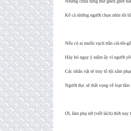
Nhưng chưa từng thử ghen ghét bất
Kể cả những người chọn nhìn tôi b
Nếu có ai muốn vạch trần cái-tôi-
Hãy bỏ ngay ý niệm ấy vì người yê
Các nhân vật sẽ truy tố tội xâm phạ
Người đọc sẽ thất vọng về loạt tâm
Ơi, làm phụ nữ (viết lách) thời nay 