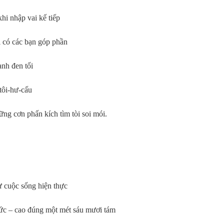
khi nhập vai kế tiếp
 có các bạn góp phần
ạnh đen tối
tôi-hư-cấu
ng cơn phấn kích tìm tòi soi mói.
ừ cuộc sống hiện thực
hức – cao đúng một mét sáu mươi tám