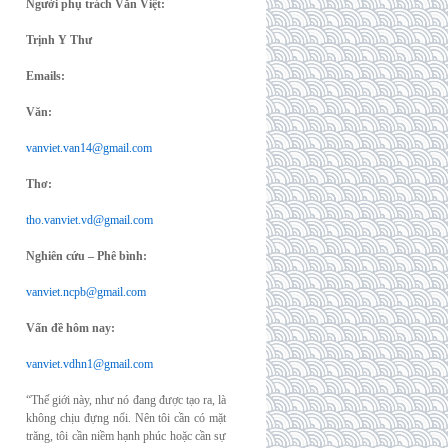
Người phụ trách Văn Việt:
Trịnh Y Thư
Emails:
Văn:
vanviet.van14@gmail.com
Thơ:
tho.vanviet.vd@gmail.com
Nghiên cứu – Phê bình:
vanviet.ncpb@gmail.com
Vấn đề hôm nay:
vanviet.vdhn1@gmail.com
“Thế giới này, như nó đang được tạo ra, là
không chịu đựng nổi. Nên tôi cần có mặt
trăng, tôi cần niềm hạnh phúc hoặc cần sự