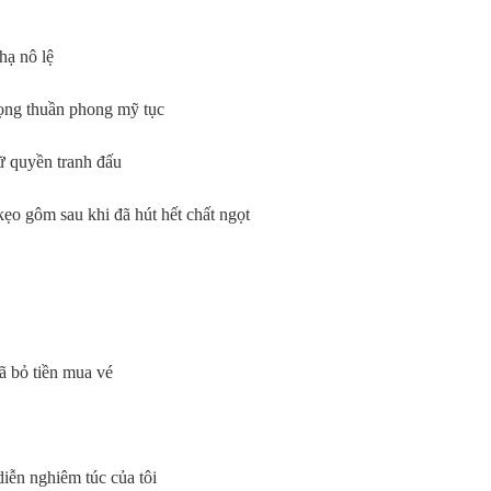
hạ nô lệ
rọng thuần phong mỹ tục
ữ quyền tranh đấu
ẹo gôm sau khi đã hút hết chất ngọt
đã bỏ tiền mua vé
diễn nghiêm túc của tôi