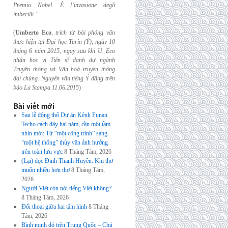
Premio Nobel. È l’invasione
degli
imbecilli.”
(
Umberto Eco
,
trích từ bài phỏng vấn
thực hiện tại Đại học Turin (Ý), ngày 10
tháng 6
năm 2015, ngay sau khi U. Eco
nhận học vị Tiến sĩ danh dự ngành
Truyền thông và
Văn hoá truyền thông
đại chúng. Nguyên văn tiếng Ý đăng trên
báo La Stampa
11.06.2015
)
Bài viết mới
Sau lễ động thổ Dự án Kênh Funan
Techo cách đây hai năm, cần một tầm
nhìn mới: Từ “một công trình” sang
“một hệ thống” thủy văn ảnh hưởng
trên toàn lưu vực
8 Tháng Tám, 2026
(Lại) đọc Đinh Thanh Huyền: Khi thơ
muốn nhiều hơn thơ
8 Tháng Tám,
2026
Người Việt còn nói tiếng Việt không?
8 Tháng Tám, 2026
Đối thoại giữa hai tấm hình
8 Tháng
Tám, 2026
Bình minh đỏ trên Trung Quốc – Chủ