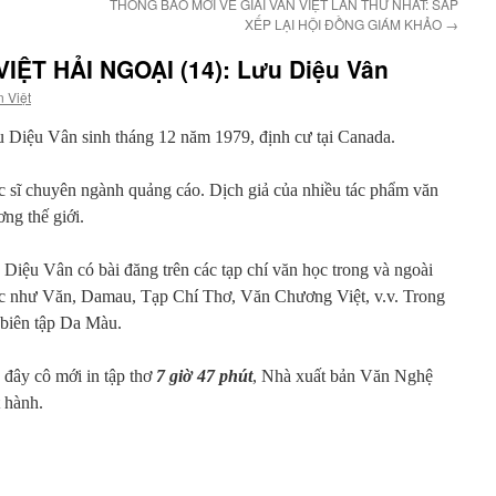
THÔNG BÁO MỚI VỀ GIẢI VĂN VIỆT LẦN THỨ NHẤT: SẮP
XẾP LẠI HỘI ĐỒNG GIÁM KHẢO
→
ỆT HẢI NGOẠI (14): Lưu Diệu Vân
 Việt
 Diệu Vân sinh tháng 12 năm 1979, định cư tại Canada.
 sĩ chuyên ngành quảng cáo. Dịch giả của nhiều tác phẩm văn
ng thế giới.
Diệu Vân có bài đăng trên các tạp chí văn học trong và ngoài
c như Văn, Damau, Tạp Chí Thơ, Văn Chương Việt, v.v. Trong
 biên tập Da Màu.
đây cô mới in tập thơ
7 giờ 47 phút
, Nhà xuất bản Văn Nghệ
 hành.