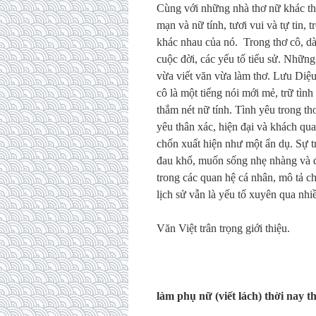
Cùng với những nhà thơ nữ khác th
mạn và nữ tính, tươi vui và tự tin, 
khác nhau của nó. Trong thơ cô, dàn
cuộc đời, các yếu tố tiểu sử. Nhữn
vừa viết văn vừa làm thơ. Lưu Diệu
cô là một tiếng nói mới mẻ, trữ tì
thắm nét nữ tính. Tình yêu trong th
yêu thân xác, hiện đại và khách qua
chốn xuất hiện như một ẩn dụ. Sự trẻ
đau khổ, muốn sống nhẹ nhàng và đ
trong các quan hệ cá nhân, mô tả c
lịch sử vẫn là yếu tố xuyên qua nh
Văn Việt trân trọng giới thiệu.
làm phụ nữ (viết lách) thời nay t