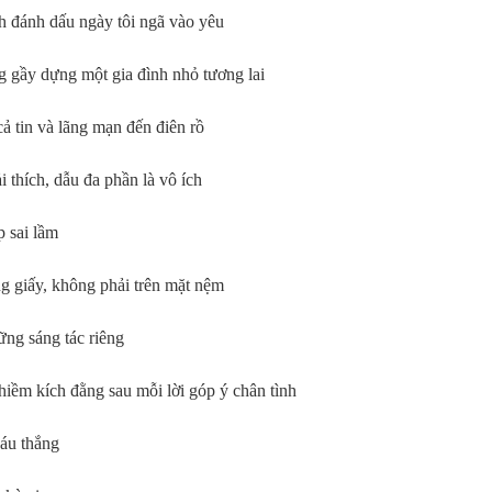
h đánh dấu ngày tôi ngã vào yêu
 gầy dựng một gia đình nhỏ tương lai
cả tin và lãng mạn đến điên rồ
 thích, dẫu đa phần là vô ích
p sai lầm
ng giấy, không phải trên mặt nệm
ững sáng tác riêng
iềm kích đằng sau mỗi lời góp ý chân tình
háu thắng