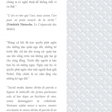
chúng ta có nghệ thuật để không chết vì
sự thật.”
“L’art et rien que l’art, nous avons l’art
pour ne point mourir de la vérité.”
(
Friedrich
Nietzsche
,
Le Crépuscule des
Idoles
)
.
“Mạng xã hội đã trao quyền phát ngôn
cho những đạo quân ngu dốt, những kẻ
trước đây chỉ tán dóc trong các quán bar
sau khi uống rượu mà không gây hại gì
cho cộng đồng. Trước đây người ta bảo
bọn họ im miệng ngay. Ngày nay họ có
quyền phát ngôn như một người đoạt giải
Nobel. Đây chính là sự xâm lăng của
những kẻ ngu dốt.”
“Social media danno diritto di parola a
legioni di imbecilli che prima parlavano
solo al
bar dopo un bicchiere di vino,
senza danneggiare la collettività.
Venivano subito messi a
tacere, mentre
ora hanno lo stesso diritto di parola di un