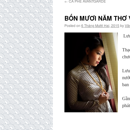
←
CÀ PHÊ AVANTGARDE
BỐN MƯƠI NĂM THƠ VI
Posted on
6 Tháng Mười Hai, 2015
by
Văn
Lưu
Thạc
chươ
Lưu 
nướ
ban
Gần 
phát