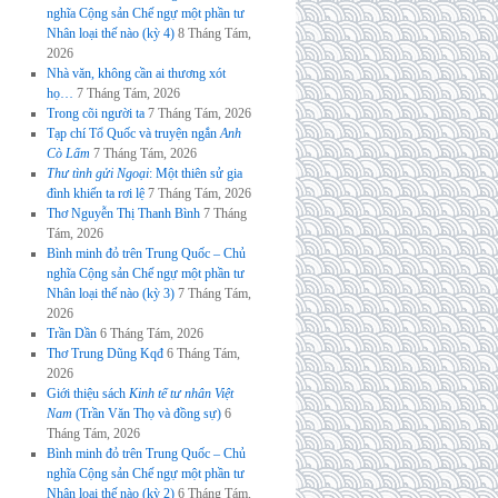
nghĩa Cộng sản Chế ngự một phần tư
Nhân loại thế nào (kỳ 4)
8 Tháng Tám,
2026
Nhà văn, không cần ai thương xót
họ…
7 Tháng Tám, 2026
Trong cõi người ta
7 Tháng Tám, 2026
Tạp chí Tổ Quốc và truyện ngắn
Anh
Cò Lấm
7 Tháng Tám, 2026
Thư tình gửi Ngoại
: Một thiên sử gia
đình khiến ta rơi lệ
7 Tháng Tám, 2026
Thơ Nguyễn Thị Thanh Bình
7 Tháng
Tám, 2026
Bình minh đỏ trên Trung Quốc – Chủ
nghĩa Cộng sản Chế ngự một phần tư
Nhân loại thế nào (kỳ 3)
7 Tháng Tám,
2026
Trần Dần
6 Tháng Tám, 2026
Thơ Trung Dũng Kqđ
6 Tháng Tám,
2026
Giới thiệu sách
Kinh tế tư nhân Việt
Nam
(Trần Văn Thọ và đồng sự)
6
Tháng Tám, 2026
Bình minh đỏ trên Trung Quốc – Chủ
nghĩa Cộng sản Chế ngự một phần tư
Nhân loại thế nào (kỳ 2)
6 Tháng Tám,