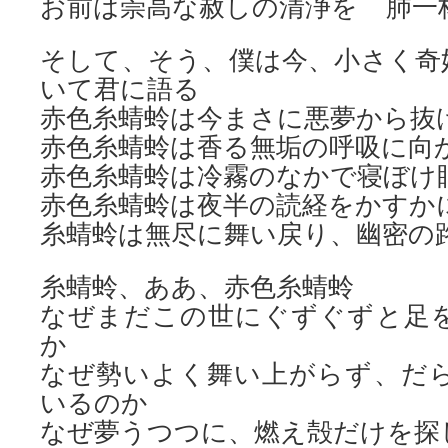
お前は崇高な赦しの清浄を 肺
そして、そう、僕は今、小さく奇
いて君に語る
赤色糸蜻蛉は今まさに悪夢から抜
赤色糸蜻蛉は香る無垢の呼吸に向
赤色糸蜻蛉は冷霧のなかで寝ぼけ
赤色糸蜻蛉は夜半の読経をかすか
糸蜻蛉は無尽に舞い戻り、幽密の
糸蜻蛉、ああ、赤色糸蜻蛉
なぜまだこの世にぐずぐずと足
か
なぜ勢いよく舞い上がらず、だ
いるのか
なぜ夢うつつに、燃え殻だけを探