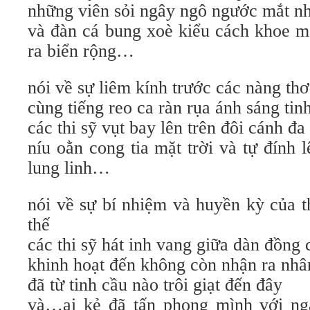
những viên sỏi ngây ngô ngước mắt nh
và đàn cá bung xoè kiểu cách khoe m
ra biển rộng…
nói về sự liêm kính trước các nàng thơ
cùng tiếng reo ca ràn rụa ánh sáng ti
các thi sỹ vụt bay lên trên đôi cánh đ
níu oằn cong tia mặt trời và tự đính 
lung linh…
nói về sự bí nhiệm và huyền kỳ của t
thế
các thi sỹ hát inh vang giữa dàn đồng 
khinh hoạt đến không còn nhận ra nhân
đã từ tinh cầu nào trôi giạt đến đây
và…ai kẻ đã tấn phong mình với ngà