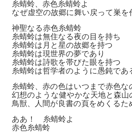
糸蜻蛉、赤色糸蜻蛉よ
なぜ虚空の故郷に舞い戻って巣を
神聖なる赤色糸蜻蛉
糸蜻蛉は無住なる夜の目を持ち
糸蜻蛉は月と星の故郷を持つ
糸蜻蛉は現世界の夢であり
糸蜻蛉は詩歌を帯びた眼を持つ
糸蜻蛉は哲学者のように愚鈍であ
糸蜻蛉、赤の色はいつまで赤色な
幻想のような健やかな天地と森山
鳥獣、人間が良書の頁をめくるた
ああ！ 糸蜻蛉よ
赤色糸蜻蛉