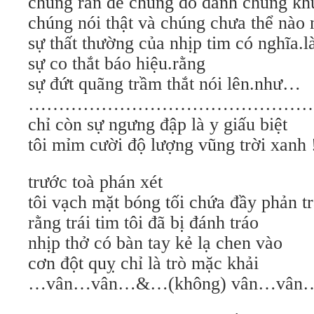
chúng răn đe chúng dỗ dành chúng kh
chúng nói thật và chúng chưa thể nào n
sự thất thường của nhịp tim có nghĩa.l
sự co thắt báo hiệu.rằng
sự đứt quãng trầm thắt nói lên.như…
……………………………………………
chỉ còn sự ngưng đập là y giấu biệt
tôi mỉm cười độ lượng vũng trời xanh 
trước toà phán xét
tôi vạch mặt bóng tối chứa đầy phản t
rằng trái tim tôi đã bị đánh tráo
nhịp thở có bàn tay kẻ lạ chen vào
cơn đột quỵ chỉ là trò mặc khải
…vân…vân…&…(không) vân…vân