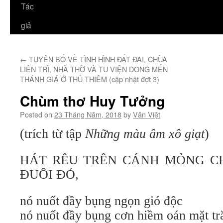
Tác
giả
←
TUYÊN BỐ VỀ TÌNH HÌNH ĐẤT ĐAI, CHÙA
LIÊN TRÌ, NHÀ THỜ VÀ TU VIỆN DÒNG MẾN
THÁNH GIÁ Ở THỦ THIÊM (cập nhật đợt 3)
Chùm thơ Huy Tưởng
Posted on
23 Tháng Năm, 2018
by
Văn Việt
(trích từ tập
Những màu âm xô giạt
)
HÁT RÊU TRÊN CÁNH MỎNG C
ĐUÔI ĐỎ,
nó nuốt đầy bụng ngọn gió độc
nó nuốt đầy bụng cơn hiềm oán mặt tr