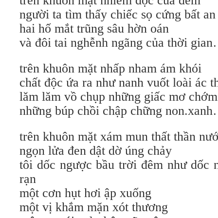
trên khuôn mặt nhiễm độc của đêm
người ta tìm thấy chiếc sọ cứng bất an
hai hố mắt trũng sâu hờn oán
và đôi tai nghễnh ngãng của thời gia
trên khuôn mặt nhấp nham ám khói
chất độc ứa ra như nanh vuốt loài ác t
lăm lăm vồ chụp những giấc mơ chớm
những búp chồi chập chững non.xan
trên khuôn mặt xám mun thất thần nư
ngọn lửa đen dật dờ úng chảy
tôi dốc ngược bầu trời đêm như dốc n
rạn
một cơn hụt hơi ập xuống
một vị khắm mặn xót thương