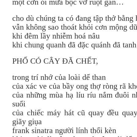
một cơn ói mửa bộc vỡ ruột gan…
cho dù chúng ta có đang tập thở bằng
vẫn không sao thoát khỏi cơn mộng d
khi đêm lầy nhiễm hoá nâu
khi chung quanh đã đặc quánh đã tanh
PHỐ CÓ CÂY ĐÃ CHẾT,
trong trí nhớ của loài dế than
của xác ve của bầy ong thợ ròng rã kh
của những mùa hạ líu ríu nắm đuôi n
suối
của chiếc máy hát cũ quay đều qua
giãy giụa
frank sinatra người lính thổi kèn