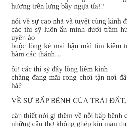
hương trên lưng bầy ngựa tía!?
nói về sự cao nhã và tuyệt cùng kinh đ
các thi sỹ luôn ẩn mình dưới trầm hù
uyên áo
buộc lòng kẻ mai hậu mãi tìm kiếm 
hàm các thánh…
ôi! các thi sỹ đầy lòng liêm kính
chàng đang mãi rong chơi tận nơi đâu
hà?
VỀ SỰ BẤP BÊNH CỦA TRÁI ĐẤT,
cần thiết nói gì thêm về nỗi bấp bênh c
những câu thơ không ghép kín mạn th