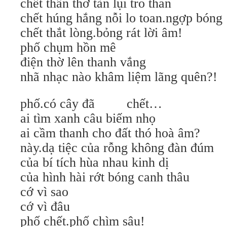
chết thẩn thơ tàn lụi tro than
chết húng hắng nỗi lo toan.ngợp bóng
chết thắt lòng.bỏng rát lời âm!
phố chụm hồn mê
điện thờ lên thanh vắng
nhã nhạc nào khâm liệm lãng quên?!
phố.có cây đã chết…
ai tìm xanh câu biếm nhọ
ai cầm thanh cho đất thó hoà âm?
này.dạ tiệc của rỗng không đàn đúm
của bí tích hùa nhau kinh dị
của hình hài rớt bóng canh thâu
cớ vì sao
cớ vì đâu
phố chết.phố chìm sâu!