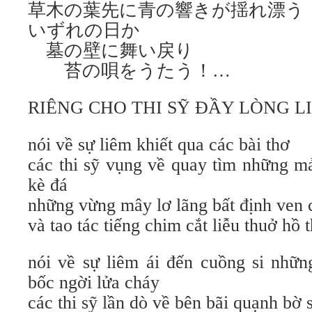
草木の葉先に青の響きが揺れ漂う
いずれの日か
墓の壁に舞い戻り
苔の唄をうたう！…
RIÊNG CHO THI SỸ ĐẦY LÒNG L
nói về sự liêm khiết qua các bài thơ
các thi sỹ vụng về quay tìm những m
kè đá
những vừng mây lơ lãng bất định ven 
và tao tác tiếng chim cắt liễu thuở h
nói về sự liêm ái đến cuồng si nhữn
bốc ngời lửa cháy
các thi sỹ lần dò về bên bãi quạnh bờ 