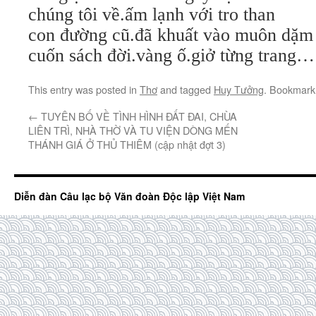
chúng tôi về.ấm lạnh với tro than
con đường cũ.đã khuất vào muôn dặm
cuốn sách đời.vàng ố.giở từng trang…
This entry was posted in
Thơ
and tagged
Huy Tưởng
. Bookmark
←
TUYÊN BỐ VỀ TÌNH HÌNH ĐẤT ĐAI, CHÙA
LIÊN TRÌ, NHÀ THỜ VÀ TU VIỆN DÒNG MẾN
THÁNH GIÁ Ở THỦ THIÊM (cập nhật đợt 3)
Diễn đàn Câu lạc bộ Văn đoàn Độc lập Việt Nam