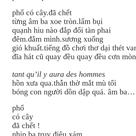
phố có cây.đã chết
từng âm ba xoe tròn.lấm bụi
quạnh hiu nào đắp đổi tàn phai
đêm.đắm mình.sương xuống
gió khuất.tiếng đồ chơi thơ dại thét va
đĩa hát cũ quay đều quay đều cơn mò
tant qu’il y aura des hommes
hồn xưa qua.thẫn thờ mắt mù tối
bóng con người dồn dập quá. âm ba…
phố
có cây
đã chết !
nhịp ba.truy điệu xám