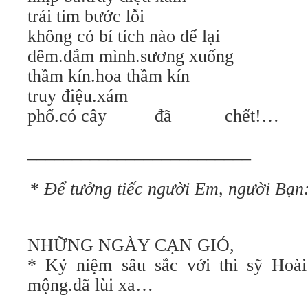
trái tim bước lỗi
không có bí tích nào để lại
đêm.đắm mình.sương xuống
thầm kín.hoa thầm kín
truy điệu.xám
phố.có cây đã chết!…
_________________________
*
Để tưởng tiếc người Em, người Bạn:
NHỮNG NGÀY CẠN GIÓ,
* Kỷ niệm sâu sắc với thi sỹ Hoà
mộng.đã lùi xa…