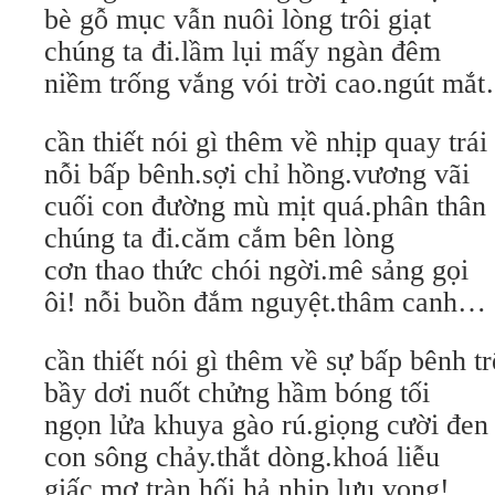
bè gỗ mục vẫn nuôi lòng trôi giạt
chúng ta đi.lầm lụi mấy ngàn đêm
niềm trống vắng vói trời cao.ngút mắ
cần thiết nói gì thêm về nhịp quay trái
nỗi bấp bênh.sợi chỉ hồng.vương vãi
cuối con đường mù mịt quá.phân thân
chúng ta đi.căm cắm bên lòng
cơn thao thức chói ngời.mê sảng gọi
ôi! nỗi buồn đắm nguyệt.thâm canh…
cần thiết nói gì thêm về sự bấp bênh t
bầy dơi nuốt chửng hầm bóng tối
ngọn lửa khuya gào rú.giọng cười đen
con sông chảy.thắt dòng.khoá liễu
giấc mơ tràn.hối hả.nhịp lưu vong!…