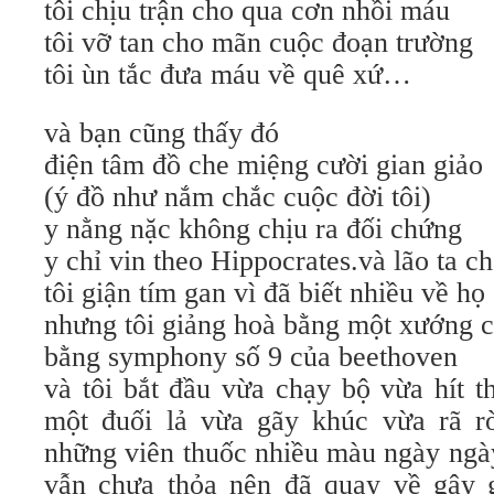
tôi chịu trận cho qua cơn nhồi máu
tôi vỡ tan cho mãn cuộc đoạn trường
tôi ùn tắc đưa máu về quê xứ…
và bạn cũng thấy đó
điện tâm đồ che miệng cười gian giảo
(ý đồ như nắm chắc cuộc đời tôi)
y nằng nặc không chịu ra đối chứng
y chỉ vin theo Hippocrates.và lão ta ch
tôi giận tím gan vì đã biết nhiều về họ
nhưng tôi giảng hoà bằng một xướng 
bằng symphony số 9 của beethoven
và tôi bắt đầu vừa chạy bộ vừa hít t
một đuối lả vừa gãy khúc vừa rã r
những viên thuốc nhiều màu ngày ngà
vẫn chưa thỏa nên đã quay về gây 