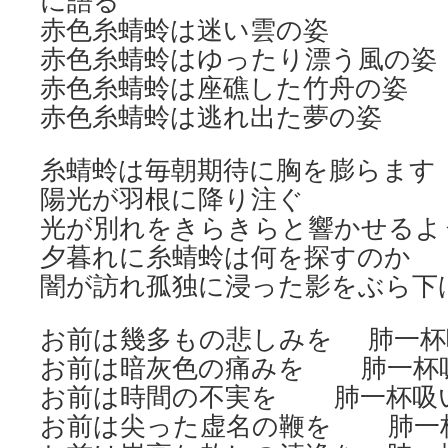
に語る
赤色糸蜻蛉は迷い雲の姿
赤色糸蜻蛉はゆったり漂う風の姿
赤色糸蜻蛉は座礁した竹舟の姿
赤色糸蜻蛉は逃れ出た夢の姿
糸蜻蛉は毎朝期待に胸を膨らます
陽光が羽根に降り注ぐ
光が別れをきらきらと響かせるよ
夕暮れに糸蜻蛉は何を探すのか
闇が訪れ孤独に浸った影をぶら下
お前は幾多もの悲しみを 肺一杯
お前は暗灰色の痛みを 肺一杯
お前は時間の不実を 肺一杯吸
お前は尖った虚名の鞭を 肺一