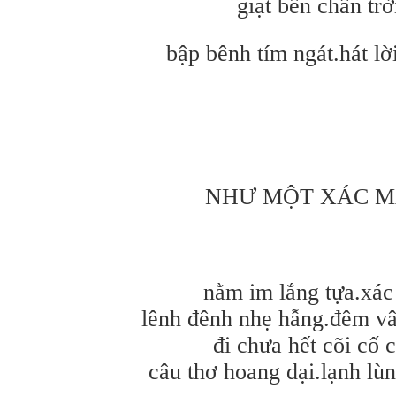
giạt bến chân trờ
bập bênh tím ngát.hát lời
NHƯ MỘT XÁC M
nằm im lắng tựa.xá
lênh đênh nhẹ hẫng.đêm v
đi chưa hết cõi cố 
câu thơ hoang dại.lạnh lù