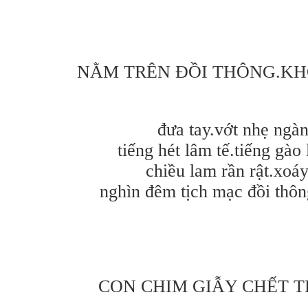
NẰM TRÊN ĐỒI THÔNG.KH
đưa tay.vớt nhẹ ngàn
tiếng hét lâm tế.tiếng gào
chiều lam rần rật.xoá
nghìn đêm tịch mạc đồi thô
CON CHIM GIẪY CHẾT T