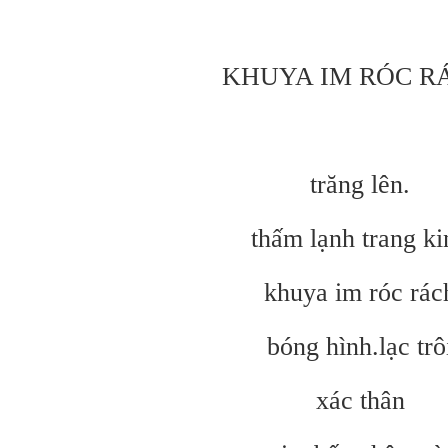
KHUYA IM RÓC R
trăng lên.
thấm lạnh trang ki
khuya im róc rác
bóng hình.lạc trô
xác thân