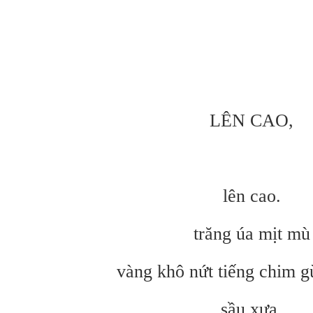
LÊN CAO,
lên cao.
trăng úa mịt mù
vàng khô nứt tiếng chim g
sầu xưa.