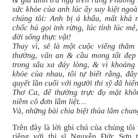
sức khỏe của anh lúc ấy suy kiệt ngo
chúng tôi: Anh bị á khẩu, mất khả 
chốc hú gọi inh rừng, lúc tỉnh lúc m
đời sống thực vật!
Thay vì, sẽ là một cuộc viếng thăm
thường, vấn an & cầu mong tốt đẹp
trong sâu xa đáy lòng, & vì khoảng 
khỏe của nhau, tôi tự biết rằng, đây
quyết lần cuối với người thi sỹ đã hiế
Thơ Ca, để thường trực đọ mặt khô
niềm cô đơn lẫm liệt…
Và, những bài chia biệt thủa lâm chu
Trên đây là lời ghi chú của chúng tôi 
riêng với thi sĩ Nguyễn Đức Sơn