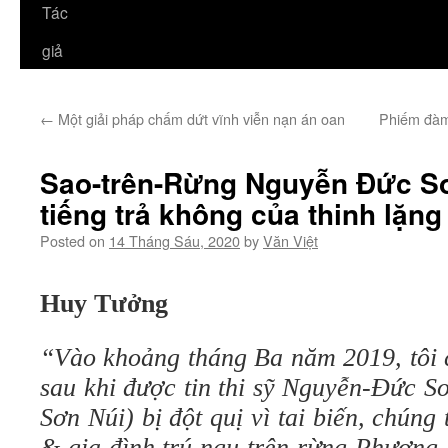
Tác
giả
←
Một giải pháp chấm dứt vĩnh viễn nạn án oan
Phiếm đàm 
Sao-trên-Rừng Nguyễn Đức Sơ
tiếng trả không của thinh lặng
Posted on
14 Tháng Sáu, 2020
by
Văn Việt
Huy Tưởng
“Vào khoảng tháng Ba năm 2019, tôi 
sau khi được tin thi sỹ Nguyễn-Đức S
Sơn Núi) bị đột quị vì tai biến, chúng
& gia đình trú ngụ trên rừng Phương 