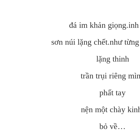
đá im khản giọng.inh
sơn núi lặng chết.như từng
lặng thinh
trần trụi riêng mì
phất tay
nện một chày kin
bỏ về…