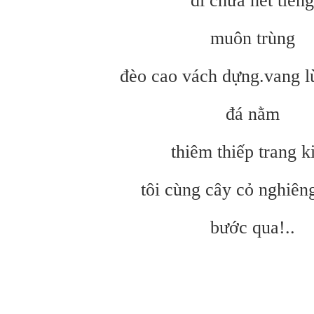
đi chưa hết tiếng
muôn trùng
đèo cao vách dựng.vang l
đá nằm
thiêm thiếp trang k
t
ôi
cùng cây cỏ nghiên
bước qua!..