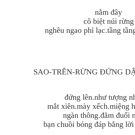
nằm đây
cô biệt núi rừng
nghêu ngao phỉ lạc.tầng tầ
SAO-TRÊN-RỪNG ĐỨNG DẬ
đứng lên.như tượng n
mắt xiên.mày xếch.miệng h
ngàn thông.đăm đuối n
bạn chuồi bóng đáp bằng lời