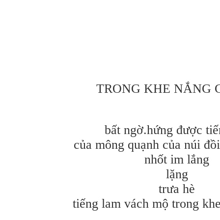
TRONG KHE NẮNG C
bất ngờ.hứng được tiế
của mông quạnh của núi đồi
nhốt im lắng
lặng
trưa hè
tiếng lam vách mộ trong kh