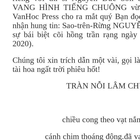
VANG HÌNH TIẾNG CHUÔNG vừa đ
VanHoc Press cho ra mắt quý Bạn đọc
nhận hung tin: Sao-trên-Rừng NGU
sự bái biệt cõi hồng trần rạng ngày
2020).
Chúng tôi xin trích dẫn một vài, gọi là
tài hoa ngất trời phiêu hốt!
TRÀN NỖI LÂM CH
chiều cong theo vạt nắ
cánh chim thoáng động.đã v