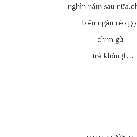
nghìn năm sau nữa.c
biển ngàn réo gọ
chim gù
trả không!…