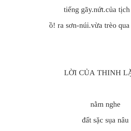
tiếng gãy.nứt.của tịch
ồ! ra sơn-núi.vừa trèo qu
LỜI C
ỦA
THINH L
nằm nghe
đất sặc sụa nâu