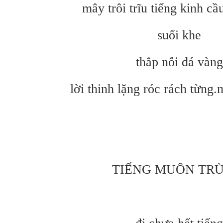
mây trôi trĩu tiếng kinh cầ
suối khe
thắp nỗi đá vàng
lời thinh lặng róc rách từn
TIẾNG MUÔN TRÙ