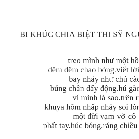
BI KHÚC CHIA BIỆT THI SỸ N
treo mình như một hồ
đêm đêm chao bóng.viết lờ
bay nhảy như chú cà
búng chân dấy động.hú gà
ví mình là sao.trên 
khuya hôm nhấp nháy soi lò
một đời vạm-vỡ-cô-
phất tay.húc bóng.ráng chiề