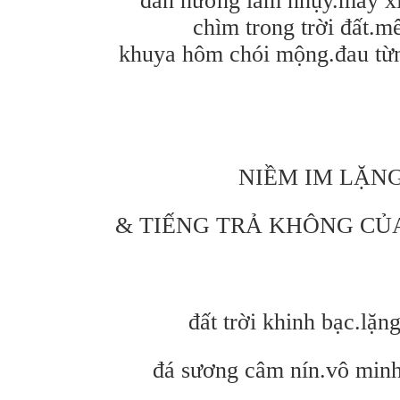
đàn hương lấm nhụy.mây xi
chìm trong trời đất.m
khuya hôm chói mộng.đau từ
NIỀM IM LẶN
& TIẾNG TRẢ KHÔNG CỦA
đất trời khinh bạc.lặng
đá sương câm nín.vô minh